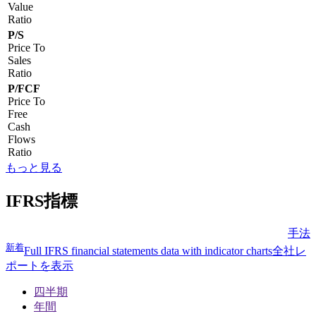
Value
Ratio
P/S
Price To
Sales
Ratio
P/FCF
Price To
Free
Cash
Flows
Ratio
もっと見る
IFRS指標
手法
新着
Full IFRS financial statements data with indicator charts
全社レ
ポートを表示
四半期
年間