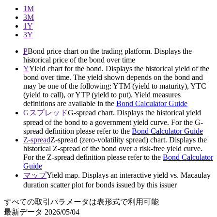
1M
3M
1Y
3Y
P
Bond price chart on the trading platform. Displays the
historical price of the bond over time
Y
Yield chart for the bond. Displays the historical yield of the
bond over time. The yield shown depends on the bond and
may be one of the following: YTM (yield to maturity), YTC
(yield to call), or YTP (yield to put). Yield measures
definitions are available in the
Bond Calculator Guide
Gスプレッド
G-spread chart. Displays the historical yield
spread of the bond to a government yield curve. For the G-
spread definition please refer to the
Bond Calculator Guide
Z-spread
Z-spread (zero-volatility spread) chart. Displays the
historical Z-spread of the bond over a risk-free yield curve.
For the Z-spread definition please refer to the
Bond Calculator
Guide
マップ
Yield map. Displays an interactive yield vs. Macaulay
duration scatter plot for bonds issued by this issuer
すべての取引パラメータは表形式で利用可能
最新データ
2026/05/04