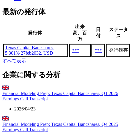
最新の発行体
出来
日
ステータ
発行体
高、百
付
ス
万
Texas Capital Bancshares,
発行残存
***
***
5.301% 27feb2032, USD
すべて表示
企業に関する分析
Financial Modeling Prep: Texas Capital Bancshares, Q1 2026
Earnings Call Transcript
2026/04/23
Financial Modeling Prep: Texas Capital Bancshares, Q4 2025
Earnings Call Transcript