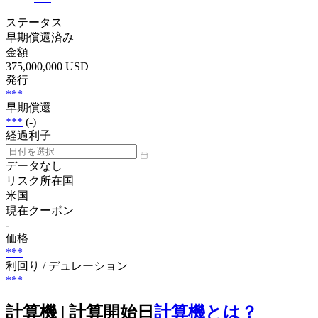
ステータス
早期償還済み
金額
375,000,000 USD
発行
***
早期償還
***
(-)
経過利子
データなし
リスク所在国
米国
現在クーポン
-
価格
***
利回り / デュレーション
***
計算機 | 計算開始日
計算機とは？