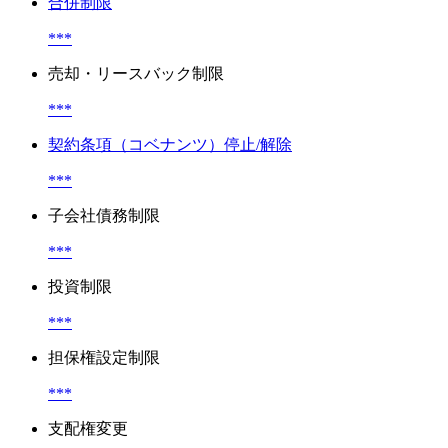
合併制限
***
売却・リースバック制限
***
契約条項（コベナンツ）停止/解除
***
子会社債務制限
***
投資制限
***
担保権設定制限
***
支配権変更