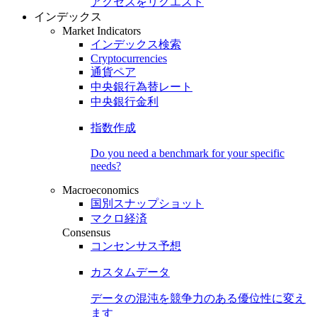
アクセスをリクエスト
インデックス
Market Indicators
インデックス検索
Cryptocurrencies
通貨ペア
中央銀行為替レート
中央銀行金利
指数作成
Do you need a benchmark for your specific
needs?
Macroeconomics
国別スナップショット
マクロ経済
Consensus
コンセンサス予想
カスタムデータ
データの混沌を競争力のある
優位性
に変え
ます