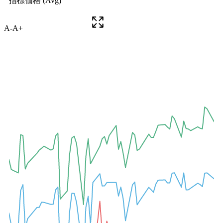
A-
A+