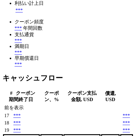
利払い計上日
***
クーポン頻度
***
年間回数
支払通貨
***
満期日
***
早期償還日
***
キャッシュフロー
#
クーポン
クーポ
クーポン支払
償還,
期間終了日
ン、%
金額, USD
USD
前を表示
17
***
***
18
***
***
19
***
***