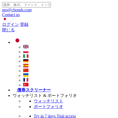
pro@cbonds.com
Contact us
ログイン
登録
閉じる
債券スクリーナー
ウォッチリスト & ポートフォリオ
ウォッチリスト
ポートフォリオ
Try in
7 days
Trial access