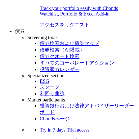
Track your portfolio easily with Cbonds
Watchlist, Portfolio & Excel Add-in
アクセスをリクエスト
債券
Screening tools
債券検索および債券マップ
債券検索（AI搭載）
債券クオート検索
すべてのコーポレートアクション
投資家カレンダー
Specialized section
ESG
スクーク
利回り曲線
Market participants
投資銀行および法律アドバイザーリーダー
ボード
Cbondsページ
Try in
7 days
Trial access