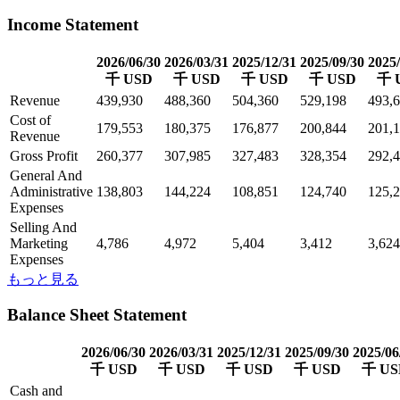
Income Statement
2026/06/30
2026/03/31
2025/12/31
2025/09/30
2025/
千 USD
千 USD
千 USD
千 USD
千 
Revenue
439,930
488,360
504,360
529,198
493,
Cost of
179,553
180,375
176,877
200,844
201,
Revenue
Gross Profit
260,377
307,985
327,483
328,354
292,
General And
Administrative
138,803
144,224
108,851
124,740
125,
Expenses
Selling And
Marketing
4,786
4,972
5,404
3,412
3,624
Expenses
もっと見る
Balance Sheet Statement
2026/06/30
2026/03/31
2025/12/31
2025/09/30
2025/06
千 USD
千 USD
千 USD
千 USD
千 US
Cash and