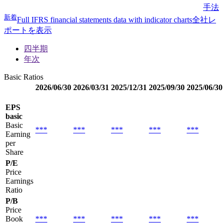
手法
新着
Full IFRS financial statements data with indicator charts
全社レ
ポートを表示
四半期
年次
Basic Ratios
2026/06/30
2026/03/31
2025/12/31
2025/09/30
2025/06/30
EPS
basic
Basic
***
***
***
***
***
Earning
per
Share
P/E
Price
Earnings
Ratio
P/B
Price
Book
***
***
***
***
***