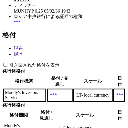
ティッカー
MUNHYP 0.25 05/02/36 1943
ロシア中央銀行による証券の種類
***
格付
現在
履歴
引き回された格付を表示
発行体格付
格付 / 見
日
格付機関
スケール
通し
付
Moody's Investors
***
LT- local currency
***
Service
発行体格付
格付 /
日
格付機関
スケール
見通し
付
Moody's
LT- local currency