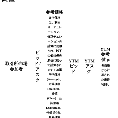
参考価格
参考価格
は、利回
り、デュレ
ーション、
修正デュレ
ーションの
計算に使用
YTM
され、以下
ビ
参考
の価格優先
ッ
値
参
順位に従っ
YTM
YTM
取引所/市場
ド /
て計算され
ビッ
アス
考価格
参加者
ア
ます：加重
から計
ド
ク
ス
平均価格
算され
(Average)、
ク
た最終
市場価格
利回り
(Market)、
終値
(Close)、公
認価格
(Admitted)、
仲値 (Mid)、
最終価格