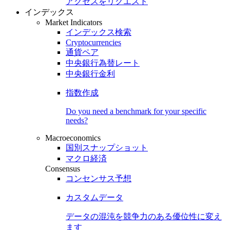
アクセスをリクエスト
インデックス
Market Indicators
インデックス検索
Cryptocurrencies
通貨ペア
中央銀行為替レート
中央銀行金利
指数作成
Do you need a benchmark for your specific
needs?
Macroeconomics
国別スナップショット
マクロ経済
Consensus
コンセンサス予想
カスタムデータ
データの混沌を競争力のある
優位性
に変え
ます