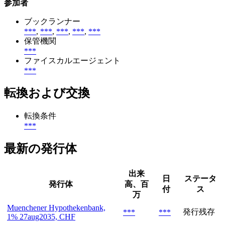
参加者
ブックランナー
***
,
***
,
***
,
***
,
***
保管機関
***
ファイスカルエージェント
***
転換および交換
転換条件
***
最新の発行体
出来
日
ステータ
発行体
高、百
付
ス
万
Muenchener Hypothekenbank,
発行残存
***
***
1% 27aug2035, CHF