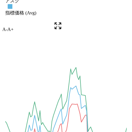
A-
A+