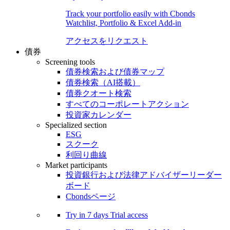
Track your portfolio easily with Cbonds
Watchlist, Portfolio & Excel Add-in
アクセスをリクエスト
債券
Screening tools
債券検索および債券マップ
債券検索（AI搭載）
債券クオート検索
すべてのコーポレートアクション
投資家カレンダー
Specialized section
ESG
スクーク
利回り曲線
Market participants
投資銀行および法律アドバイザーリーダー
ボード
Cbondsページ
Try in
7 days
Trial access