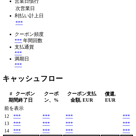
営業日慣行
次営業日
利払い計上日
***
クーポン頻度
***
年間回数
支払通貨
***
満期日
***
キャッシュフロー
#
クーポン
クーポ
クーポン支払
償還,
期間終了日
ン、%
金額, EUR
EUR
前を表示
12
***
***
***
***
13
***
***
***
***
14
***
***
***
***