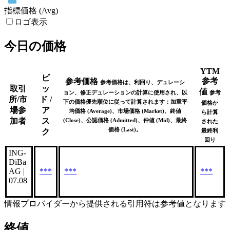
指標価格 (Avg)
ロゴ表示
今日の価格
YTM
ビ
参考
参考価格
参考価格は、利回り、デュレーシ
取引
ッ
値
ョン、修正デュレーションの計算に使用され、以
参考
所/市
ド /
下の価格優先順位に従って計算されます：加重平
価格か
場参
ア
均価格 (Average)、市場価格 (Market)、終値
ら計算
加者
ス
(Close)、公認価格 (Admitted)、仲値 (Mid)、最終
された
価格 (Last)。
ク
最終利
回り
ING-
DiBa
AG |
***
***
***
07.08
情報プロバイダーから提供される引用符は参考値となります
終値