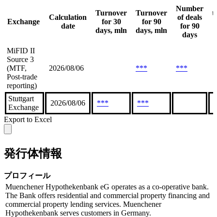
A
Number
Turnover
Turnover
t
Calculation
of deals
Exchange
for 30
for 90
date
for 90
days, mln
days, mln
days
MiFID II
Source 3
(MTF,
2026/08/06
***
***
Post-trade
reporting)
Stuttgart
2026/08/06
***
***
Exchange
Export to Excel
発行体情報
プロフィール
Muenchener Hypothekenbank eG operates as a co-operative bank.
The Bank offers residential and commercial property financing and
commercial property lending services. Muenchener
Hypothekenbank serves customers in Germany.