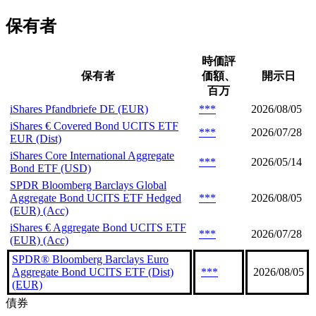
保有者
時価評
保有者
価額、
開示日
百万
iShares Pfandbriefe DE (EUR)
***
2026/08/05
iShares € Covered Bond UCITS ETF
***
2026/07/28
EUR (Dist)
iShares Core International Aggregate
***
2026/05/14
Bond ETF (USD)
SPDR Bloomberg Barclays Global
Aggregate Bond UCITS ETF Hedged
***
2026/08/05
(EUR) (Acc)
iShares € Aggregate Bond UCITS ETF
***
2026/07/28
(EUR) (Acc)
SPDR® Bloomberg Barclays Euro
Aggregate Bond UCITS ETF (Dist)
***
2026/08/05
(EUR)
債券