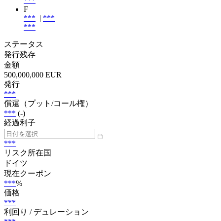
***
F
***
|
***
***
ステータス
発行残存
金額
500,000,000 EUR
発行
***
償還（プット/コール権）
***
(-)
経過利子
***
リスク所在国
ドイツ
現在クーポン
***
%
価格
***
利回り / デュレーション