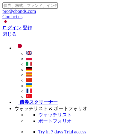
pro@cbonds.com
Contact us
ログイン
登録
閉じる
債券スクリーナー
ウォッチリスト & ポートフォリオ
ウォッチリスト
ポートフォリオ
Try in
7 days
Trial access