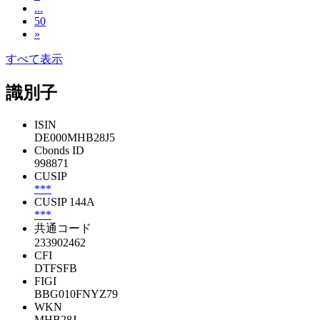
...
50
»
すべて表示
識別子
ISIN
DE000MHB28J5
Cbonds ID
998871
CUSIP
***
CUSIP 144A
***
共通コード
233902462
CFI
DTFSFB
FIGI
BBG010FNYZ79
WKN
MHB28J