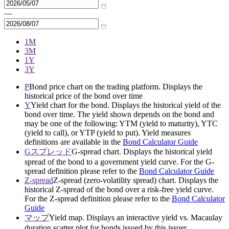
—
1M
3M
1Y
3Y
P
Bond price chart on the trading platform. Displays the
historical price of the bond over time
Y
Yield chart for the bond. Displays the historical yield of the
bond over time. The yield shown depends on the bond and
may be one of the following: YTM (yield to maturity), YTC
(yield to call), or YTP (yield to put). Yield measures
definitions are available in the
Bond Calculator Guide
Gスプレッド
G-spread chart. Displays the historical yield
spread of the bond to a government yield curve. For the G-
spread definition please refer to the
Bond Calculator Guide
Z-spread
Z-spread (zero-volatility spread) chart. Displays the
historical Z-spread of the bond over a risk-free yield curve.
For the Z-spread definition please refer to the
Bond Calculator
Guide
マップ
Yield map. Displays an interactive yield vs. Macaulay
duration scatter plot for bonds issued by this issuer