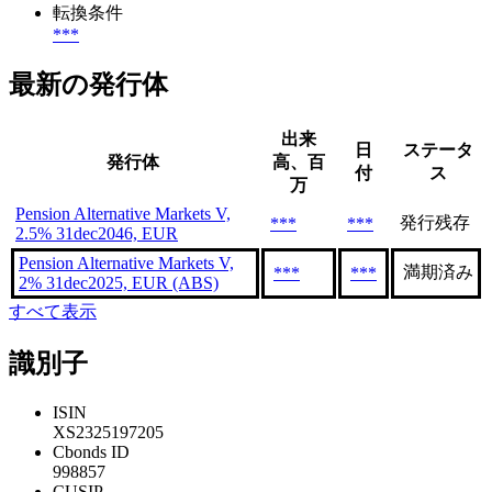
転換条件
***
最新の発行体
出来
日
ステータ
発行体
高、百
付
ス
万
Pension Alternative Markets V,
発行残存
***
***
2.5% 31dec2046, EUR
Pension Alternative Markets V,
満期済み
***
***
2% 31dec2025, EUR (ABS)
すべて表示
識別子
ISIN
XS2325197205
Cbonds ID
998857
CUSIP