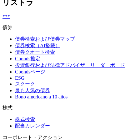
リストラ
***
債券
債券検索および債券マップ
債券検索（AI搭載）
債券クオート検索
Cbonds推定
投資銀行および法律アドバイザーリーダーボード
Cbondsページ
ESG
スクーク
最も人気の債券
Bono americano a 10 años
株式
株式検索
配当カレンダー
コーポレート・アクション