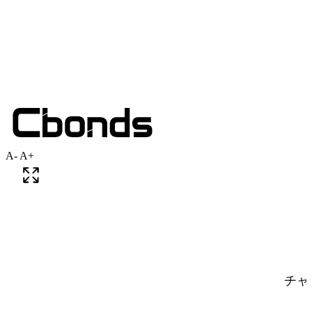
A-
A+
チャ