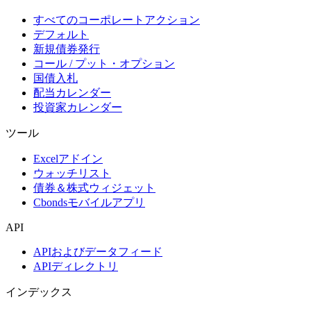
すべてのコーポレートアクション
デフォルト
新規債券発行
コール / プット・オプション
国債入札
配当カレンダー
投資家カレンダー
ツール
Excelアドイン
ウォッチリスト
債券＆株式ウィジェット
Cbondsモバイルアプリ
API
APIおよびデータフィード
APIディレクトリ
インデックス