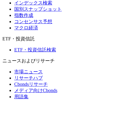
インデックス検索
国別スナップショット
指数作成
コンセンサス予想
マクロ経済
ETF・投資信託
ETF・投資信託検索
ニュースおよびリサーチ
市場ニュース
リサーチハブ
Cbondsリサーチ
メディア向けCbonds
用語集
ヘルプ
会社概要
支払いの保証