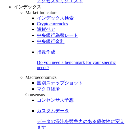
アクセスをリクエスト
インデックス
Market Indicators
インデックス検索
Cryptocurrencies
通貨ペア
中央銀行為替レート
中央銀行金利
指数作成
Do you need a benchmark for your specific
needs?
Macroeconomics
国別スナップショット
マクロ経済
Consensus
コンセンサス予想
カスタムデータ
データの混沌を競争力のある
優位性
に変え
ます