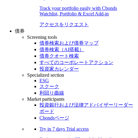
Track your portfolio easily with Cbonds
Watchlist, Portfolio & Excel Add-in
アクセスをリクエスト
債券
Screening tools
債券検索および債券マップ
債券検索（AI搭載）
債券クオート検索
すべてのコーポレートアクション
投資家カレンダー
Specialized section
ESG
スクーク
利回り曲線
Market participants
投資銀行および法律アドバイザーリーダー
ボード
Cbondsページ
Try in
7 days
Trial access