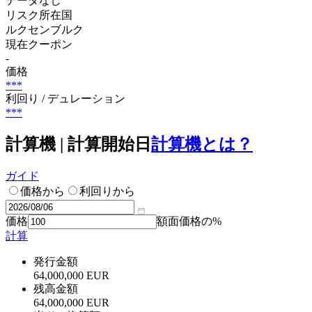
データなし
リスク所在国
ルクセンブルク
現在クーポン
-
価格
***
利回り / デュレーション
***
計算機 | 計算開始日
計算機とは？
ガイド
価格から
利回りから
価格
額面価格の%
計算
発行金額
64,000,000 EUR
残高金額
64,000,000 EUR