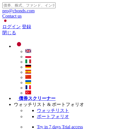
pro@cbonds.com
Contact us
ログイン
登録
閉じる
債券スクリーナー
ウォッチリスト & ポートフォリオ
ウォッチリスト
ポートフォリオ
Try in
7 days
Trial access