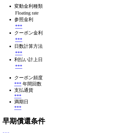
変動金利種類
Floating rate
参照金利
***
クーポン金利
***
日数計算方法
***
利払い計上日
***
クーポン頻度
***
年間回数
支払通貨
***
満期日
***
早期償還条件