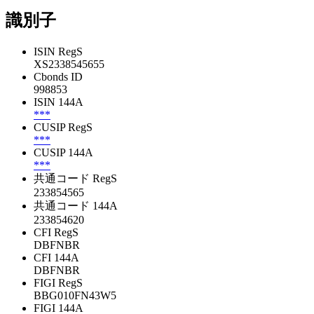
識別子
ISIN RegS
XS2338545655
Cbonds ID
998853
ISIN 144A
***
CUSIP RegS
***
CUSIP 144A
***
共通コード RegS
233854565
共通コード 144A
233854620
CFI RegS
DBFNBR
CFI 144A
DBFNBR
FIGI RegS
BBG010FN43W5
FIGI 144A