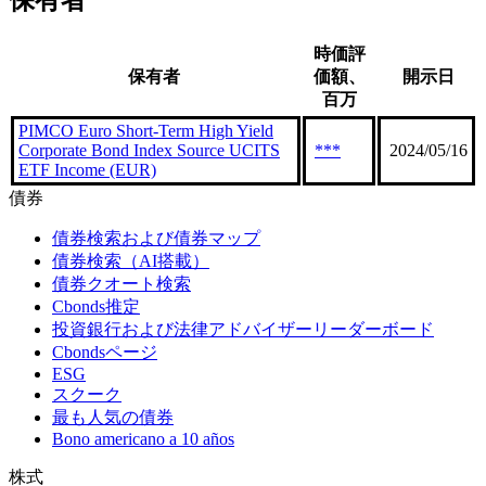
保有者
時価評
保有者
価額、
開示日
百万
PIMCO Euro Short-Term High Yield
Corporate Bond Index Source UCITS
***
2024/05/16
ETF Income (EUR)
債券
債券検索および債券マップ
債券検索（AI搭載）
債券クオート検索
Cbonds推定
投資銀行および法律アドバイザーリーダーボード
Cbondsページ
ESG
スクーク
最も人気の債券
Bono americano a 10 años
株式