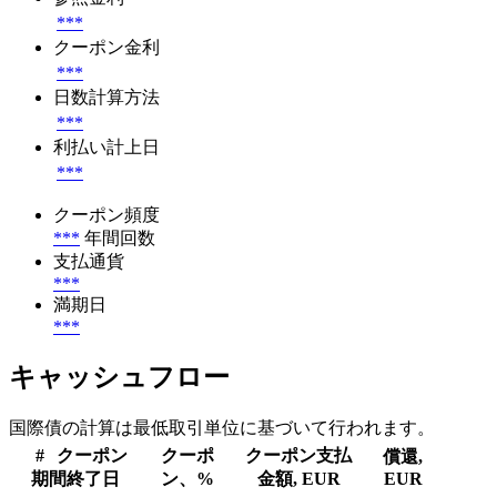
***
クーポン金利
***
日数計算方法
***
利払い計上日
***
クーポン頻度
***
年間回数
支払通貨
***
満期日
***
キャッシュフロー
国際債の計算は最低取引単位に基づいて行われます。
#
クーポン
クーポ
クーポン支払
償還,
期間終了日
ン、%
金額, EUR
EUR