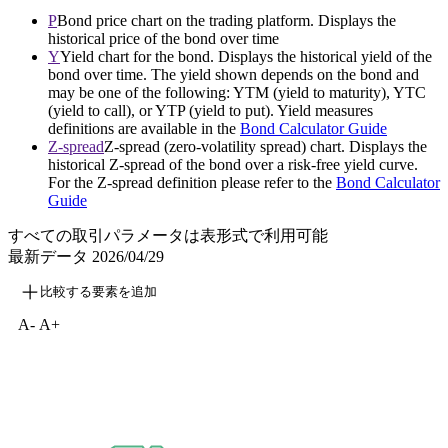
P
Bond price chart on the trading platform. Displays the
historical price of the bond over time
Y
Yield chart for the bond. Displays the historical yield of the
bond over time. The yield shown depends on the bond and
may be one of the following: YTM (yield to maturity), YTC
(yield to call), or YTP (yield to put). Yield measures
definitions are available in the
Bond Calculator Guide
Z-spread
Z-spread (zero-volatility spread) chart. Displays the
historical Z-spread of the bond over a risk-free yield curve.
For the Z-spread definition please refer to the
Bond Calculator
Guide
すべての取引パラメータは表形式で利用可能
最新データ
2026/04/29
比較する要素を追加