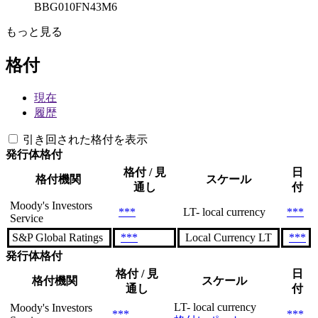
BBG010FN43M6
もっと見る
格付
現在
履歴
引き回された格付を表示
発行体格付
格付 / 見
日
格付機関
スケール
通し
付
Moody's Investors
***
LT- local currency
***
Service
S&P Global Ratings
***
Local Currency LT
***
発行体格付
格付 / 見
日
格付機関
スケール
通し
付
LT- local currency
Moody's Investors
***
***