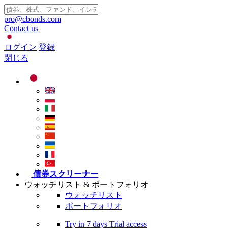
pro@cbonds.com
Contact us
ログイン
登録
閉じる
債券スクリーナー
ウォッチリスト & ポートフォリオ
ウォッチリスト
ポートフォリオ
Try in
7 days
Trial access