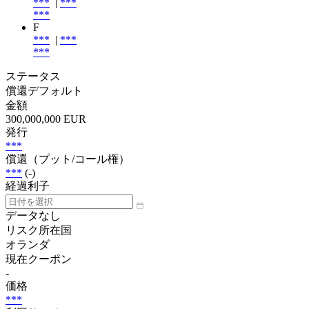
***
|
***
***
F
***
|
***
***
ステータス
償還デフォルト
金額
300,000,000 EUR
発行
***
償還（プット/コール権）
***
(-)
経過利子
データなし
リスク所在国
オランダ
現在クーポン
-
価格
***