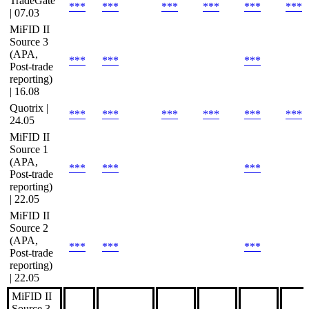
TradeGate
***
***
***
***
***
***
| 07.03
MiFID II
Source 3
(APA,
***
***
***
Post-trade
reporting)
| 16.08
Quotrix |
***
***
***
***
***
***
24.05
MiFID II
Source 1
(APA,
***
***
***
Post-trade
reporting)
| 22.05
MiFID II
Source 2
(APA,
***
***
***
Post-trade
reporting)
| 22.05
MiFID II
Source 3