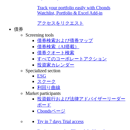
Track your portfolio easily with Cbonds
Watchlist, Portfolio & Excel Add-in
アクセスをリクエスト
債券
Screening tools
債券検索および債券マップ
債券検索（AI搭載）
債券クオート検索
すべてのコーポレートアクション
投資家カレンダー
Specialized section
ESG
スクーク
利回り曲線
Market participants
投資銀行および法律アドバイザーリーダー
ボード
Cbondsページ
Try in
7 days
Trial access