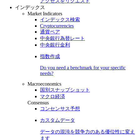
アクセスをリクエスト
インデックス
Market Indicators
インデックス検索
Cryptocurrencies
通貨ペア
中央銀行為替レート
中央銀行金利
指数作成
Do you need a benchmark for your specific
needs?
Macroeconomics
国別スナップショット
マクロ経済
Consensus
コンセンサス予想
カスタムデータ
データの混沌を競争力のある
優位性
に変え
ます