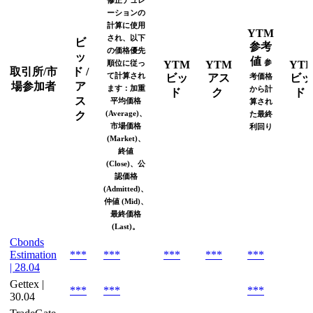
修正デュレ
ーションの
計算に使用
YTM
され、以下
ビ
参考
の価格優先
ッ
値
参
順位に従っ
YTM
YTM
YTP
取引所/市
ド /
て計算され
ビッ
アス
考価格
ビッ
場参加者
ア
ます：加重
から計
ド
ク
ド
ス
平均価格
算され
(Average)、
ク
た最終
市場価格
利回り
(Market)、
終値
(Close)、公
認価格
(Admitted)、
仲値 (Mid)、
最終価格
(Last)。
Cbonds
Estimation
***
***
***
***
***
| 28.04
Gettex |
***
***
***
30.04