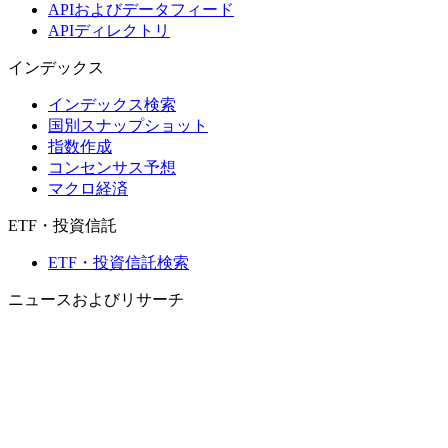
APIおよびデータフィード
APIディレクトリ
インデックス
インデックス検索
国別スナップショット
指数作成
コンセンサス予想
マクロ経済
ETF・投資信託
ETF・投資信託検索
ニュースおよびリサーチ
市場ニュース
リサーチハブ
Cbondsリサーチ
メディア向けCbonds
用語集