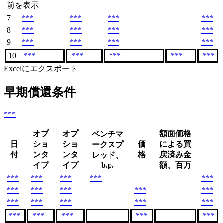
前を表示
7
***
***
***
***
8
***
***
***
***
9
***
***
***
***
10
***
***
***
***
***
Excelにエクスポート
早期償還条件
***
オプ
オプ
額面価格
ベンチマ
日
ショ
ショ
価
による買
ークスプ
付
ンタ
ンタ
格
戻済み金
レッド、
イプ
イプ
b.p.
額、百万
***
***
***
***
***
***
***
***
***
***
***
***
***
***
***
***
***
***
***
***