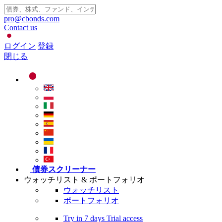
pro@cbonds.com
Contact us
ログイン
登録
閉じる
債券スクリーナー
ウォッチリスト & ポートフォリオ
ウォッチリスト
ポートフォリオ
Try in
7 days
Trial access