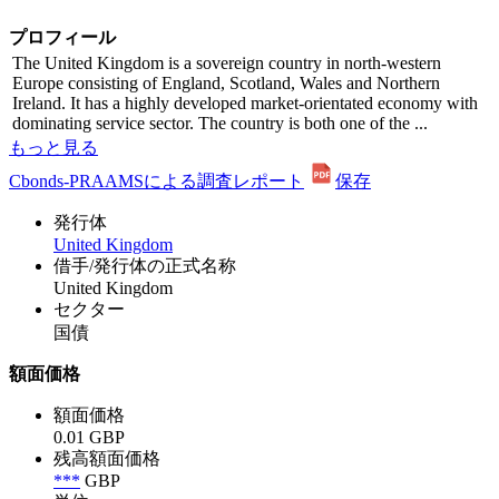
プロフィール
The United Kingdom is a sovereign country in north-western
Europe consisting of England, Scotland, Wales and Northern
Ireland. It has a highly developed market-orientated economy with
dominating service sector. The country is both one of the ...
もっと見る
Cbonds-PRAAMSによる調査レポート
保存
発行体
United Kingdom
借手/発行体の正式名称
United Kingdom
セクター
国債
額面価格
額面価格
0.01 GBP
残高額面価格
***
GBP