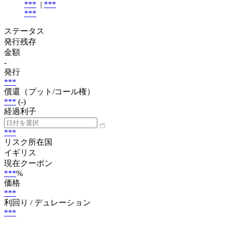
***
|
***
***
ステータス
発行残存
金額
-
発行
***
償還（プット/コール権）
***
(-)
経過利子
***
リスク所在国
イギリス
現在クーポン
***
%
価格
***
利回り / デュレーション
***