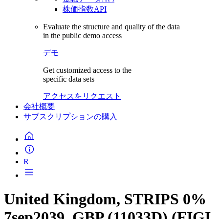
株価指数API
Evaluate the structure and quality of the data
in the public demo access
デモ
Get customized access to the
specific data sets
アクセスをリクエスト
会社概要
サブスクリプションの購入
R
United Kingdom, STRIPS 0%
7sep2039, GBP (11033D) (FIGI