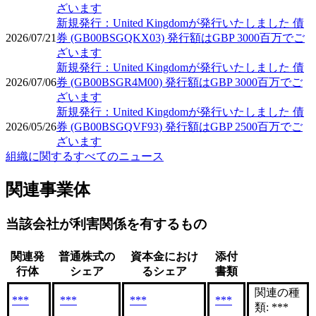
ざいます
新規発行：United Kingdomが発行いたしました 債
2026/07/21
券 (GB00BSGQKX03) 発行額はGBP 3000百万でご
ざいます
新規発行：United Kingdomが発行いたしました 債
2026/07/06
券 (GB00BSGR4M00) 発行額はGBP 3000百万でご
ざいます
新規発行：United Kingdomが発行いたしました 債
2026/05/26
券 (GB00BSGQVF93) 発行額はGBP 2500百万でご
ざいます
組織に関するすべてのニュース
関連事業体
当該会社が利害関係を有するもの
関連発
普通株式の
資本金におけ
添付
行体
シェア
るシェア
書類
関連の種
***
***
***
***
類: ***