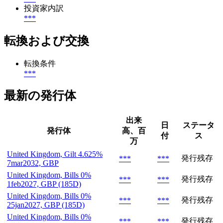
投資家内訳
***
転換および交換
転換条件
***
最新の発行体
出来
日
ステータ
発行体
高、百
付
ス
万
United Kingdom, Gilt 4.625%
発行残存
***
***
7mar2032, GBP
United Kingdom, Bills 0%
発行残存
***
***
1feb2027, GBP (185D)
United Kingdom, Bills 0%
発行残存
***
***
25jan2027, GBP (185D)
United Kingdom, Bills 0%
発行残存
***
***