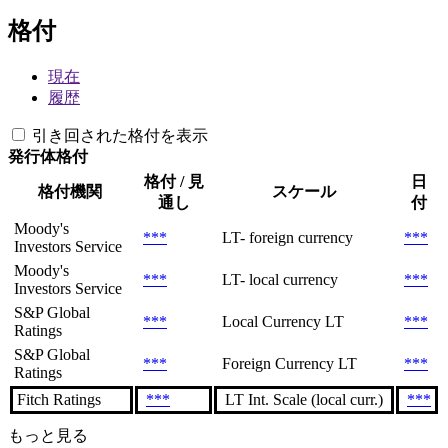
格付
現在
履歴
引き回された格付を表示
発行体格付
格付 / 見
日
格付機関
スケール
通し
付
Moody's
***
LT- foreign currency
***
Investors Service
Moody's
***
LT- local currency
***
Investors Service
S&P Global
***
Local Currency LT
***
Ratings
S&P Global
***
Foreign Currency LT
***
Ratings
Fitch Ratings
***
LT Int. Scale (local curr.)
***
もっと見る