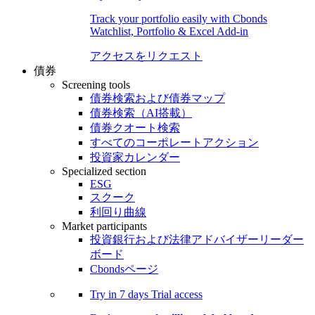
Track your portfolio easily with Cbonds
Watchlist, Portfolio & Excel Add-in
アクセスをリクエスト
債券
Screening tools
債券検索および債券マップ
債券検索（AI搭載）
債券クオート検索
すべてのコーポレートアクション
投資家カレンダー
Specialized section
ESG
スクーク
利回り曲線
Market participants
投資銀行および法律アドバイザーリーダー
ボード
Cbondsページ
Try in
7 days
Trial access