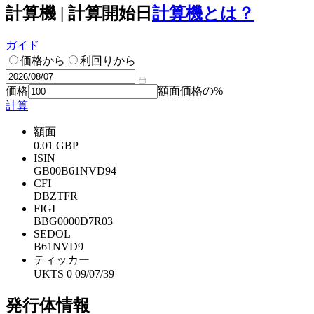
計算機 | 計算開始日
計算機とは？
ガイド
価格から
利回りから
価格
額面価格の%
計算
額面
0.01 GBP
ISIN
GB00B61NVD94
CFI
DBZTFR
FIGI
BBG0000D7R03
SEDOL
B61NVD9
ティッカー
UKTS 0 09/07/39
発行体情報