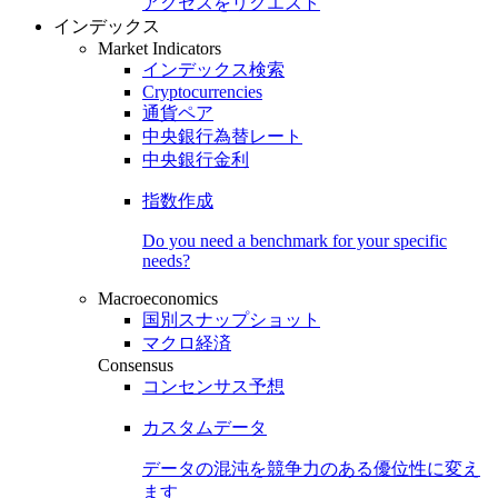
アクセスをリクエスト
インデックス
Market Indicators
インデックス検索
Cryptocurrencies
通貨ペア
中央銀行為替レート
中央銀行金利
指数作成
Do you need a benchmark for your specific
needs?
Macroeconomics
国別スナップショット
マクロ経済
Consensus
コンセンサス予想
カスタムデータ
データの混沌を競争力のある
優位性
に変え
ます