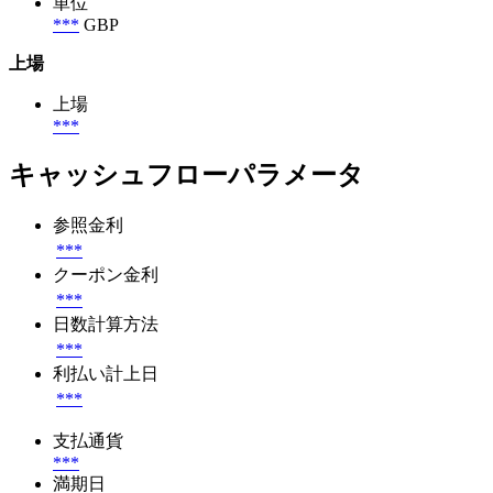
単位
***
GBP
上場
上場
***
キャッシュフローパラメータ
参照金利
***
クーポン金利
***
日数計算方法
***
利払い計上日
***
支払通貨
***
満期日