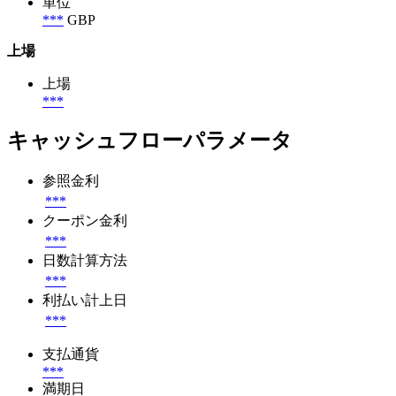
単位
***
GBP
上場
上場
***
キャッシュフローパラメータ
参照金利
***
クーポン金利
***
日数計算方法
***
利払い計上日
***
支払通貨
***
満期日