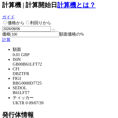
計算機 | 計算開始日
計算機とは？
ガイド
価格から
利回りから
価格
額面価格の%
計算
額面
0.01 GBP
ISIN
GB00B61LFT72
CFI
DBZTFR
FIGI
BBG0000D7725
SEDOL
B61LFT7
ティッカー
UKTR 0 09/07/39
発行体情報