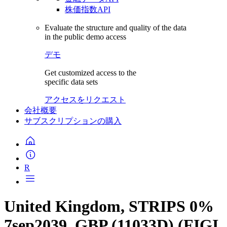
株価指数API
Evaluate the structure and quality of the data
in the public demo access
デモ
Get customized access to the
specific data sets
アクセスをリクエスト
会社概要
サブスクリプションの購入
R
United Kingdom, STRIPS 0%
7sep2039, GBP (11033D) (FIGI