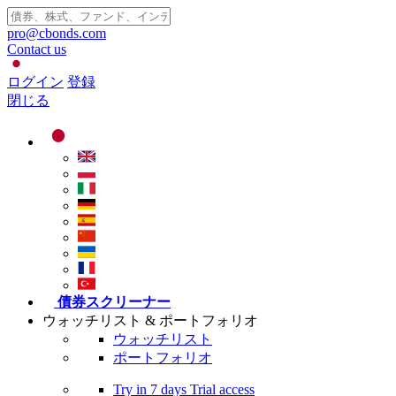
pro@cbonds.com
Contact us
ログイン
登録
閉じる
債券スクリーナー
ウォッチリスト & ポートフォリオ
ウォッチリスト
ポートフォリオ
Try in
7 days
Trial access