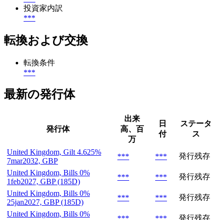
投資家内訳
***
転換および交換
転換条件
***
最新の発行体
出来
日
ステータ
発行体
高、百
付
ス
万
United Kingdom, Gilt 4.625%
発行残存
***
***
7mar2032, GBP
United Kingdom, Bills 0%
発行残存
***
***
1feb2027, GBP (185D)
United Kingdom, Bills 0%
発行残存
***
***
25jan2027, GBP (185D)
United Kingdom, Bills 0%
発行残存
***
***