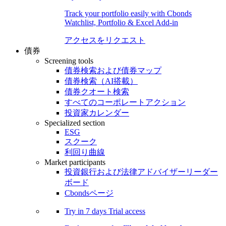
Track your portfolio easily with Cbonds
Watchlist, Portfolio & Excel Add-in
アクセスをリクエスト
債券
Screening tools
債券検索および債券マップ
債券検索（AI搭載）
債券クオート検索
すべてのコーポレートアクション
投資家カレンダー
Specialized section
ESG
スクーク
利回り曲線
Market participants
投資銀行および法律アドバイザーリーダー
ボード
Cbondsページ
Try in
7 days
Trial access