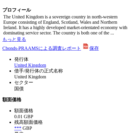
プロフィール
The United Kingdom is a sovereign country in north-western
Europe consisting of England, Scotland, Wales and Northern
Ireland. It has a highly developed market-orientated economy with
dominating service sector. The country is both one of the ...
もっと見る
Cbonds-PRAAMSによる調査レポート
保存
発行体
United Kingdom
借手/発行体の正式名称
United Kingdom
セクター
国債
額面価格
額面価格
0.01 GBP
残高額面価格
***
GBP