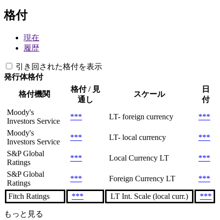
格付
現在
履歴
引き回された格付を表示
発行体格付
格付 / 見
日
格付機関
スケール
通し
付
Moody's
***
LT- foreign currency
***
Investors Service
Moody's
***
LT- local currency
***
Investors Service
S&P Global
***
Local Currency LT
***
Ratings
S&P Global
***
Foreign Currency LT
***
Ratings
Fitch Ratings
***
LT Int. Scale (local curr.)
***
もっと見る