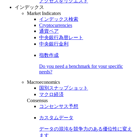
アクセスをリクエスト
インデックス
Market Indicators
インデックス検索
Cryptocurrencies
通貨ペア
中央銀行為替レート
中央銀行金利
指数作成
Do you need a benchmark for your specific
needs?
Macroeconomics
国別スナップショット
マクロ経済
Consensus
コンセンサス予想
カスタムデータ
データの混沌を競争力のある
優位性
に変え
ます