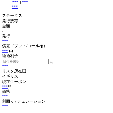
***
|
***
***
ステータス
発行残存
金額
-
発行
***
償還（プット/コール権）
***
(-)
経過利子
***
リスク所在国
イギリス
現在クーポン
***
%
価格
***
利回り / デュレーション
***