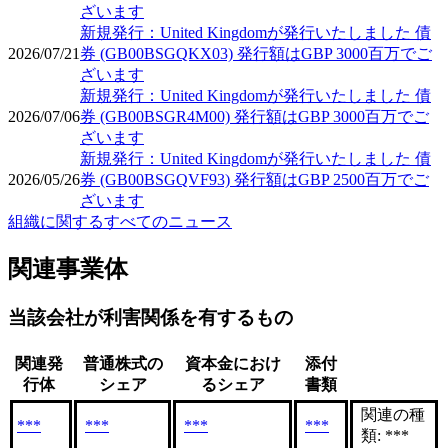
ざいます
新規発行：United Kingdomが発行いたしました 債
2026/07/21
券 (GB00BSGQKX03) 発行額はGBP 3000百万でご
ざいます
新規発行：United Kingdomが発行いたしました 債
2026/07/06
券 (GB00BSGR4M00) 発行額はGBP 3000百万でご
ざいます
新規発行：United Kingdomが発行いたしました 債
2026/05/26
券 (GB00BSGQVF93) 発行額はGBP 2500百万でご
ざいます
組織に関するすべてのニュース
関連事業体
当該会社が利害関係を有するもの
関連発
普通株式の
資本金におけ
添付
行体
シェア
るシェア
書類
関連の種
***
***
***
***
類: ***