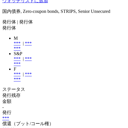
ウォッチリストに追加
国内債券, Zero-coupon bonds, STRIPS, Senior Unsecured
発行体
| 発行体
発行体
M
***
|
***
***
S&P
***
|
***
***
F
***
|
***
***
ステータス
発行残存
金額
-
発行
***
償還（プット/コール権）