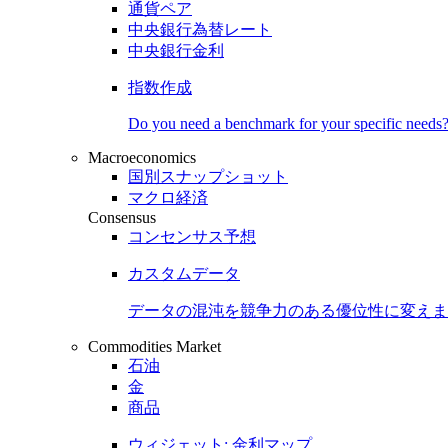
通貨ペア
中央銀行為替レート
中央銀行金利
指数作成
Do you need a benchmark for your specific needs
Macroeconomics
国別スナップショット
マクロ経済
Consensus
コンセンサス予想
カスタムデータ
データの混沌を競争力のある
優位性
に変えま
Commodities Market
石油
金
商品
ウィジェット: 金利マップ