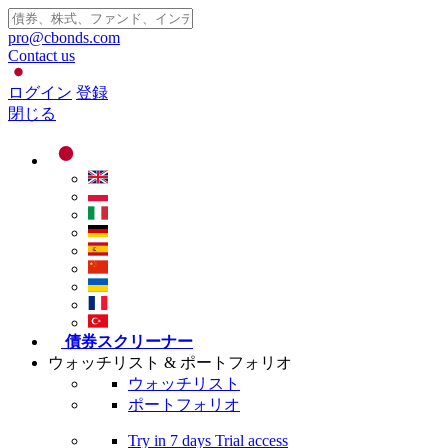
pro@cbonds.com
Contact us
ログイン
登録
閉じる
債券スクリーナー
ウォッチリスト & ポートフォリオ
ウォッチリスト
ポートフォリオ
Try in
7 days
Trial access