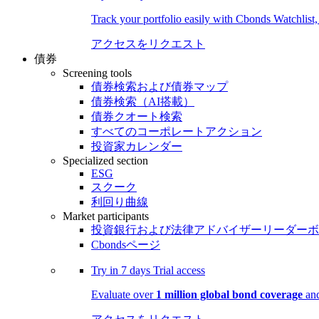
Track your portfolio easily with Cbonds Watchlist
アクセスをリクエスト
債券
Screening tools
債券検索および債券マップ
債券検索（AI搭載）
債券クオート検索
すべてのコーポレートアクション
投資家カレンダー
Specialized section
ESG
スクーク
利回り曲線
Market participants
投資銀行および法律アドバイザーリーダーボ
Cbondsページ
Try in
7 days
Trial access
Evaluate over
1 million global bond coverage
and