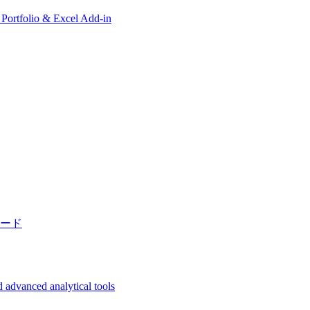
, Portfolio & Excel Add-in
ード
 advanced analytical tools