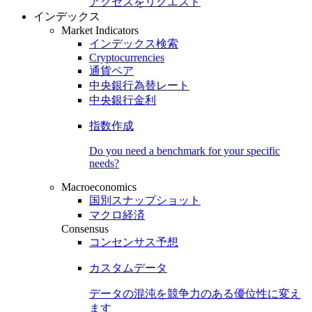
アクセスをリクエスト
インデックス
Market Indicators
インデックス検索
Cryptocurrencies
通貨ペア
中央銀行為替レート
中央銀行金利
指数作成
Do you need a benchmark for your specific
needs?
Macroeconomics
国別スナップショット
マクロ経済
Consensus
コンセンサス予想
カスタムデータ
データの混沌を競争力のある
優位性
に変え
ます