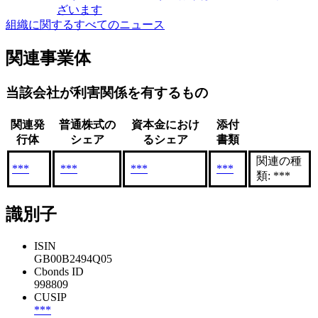
ざいます
組織に関するすべてのニュース
関連事業体
当該会社が利害関係を有するもの
関連発
普通株式の
資本金におけ
添付
行体
シェア
るシェア
書類
関連の種
***
***
***
***
類: ***
識別子
ISIN
GB00B2494Q05
Cbonds ID
998809
CUSIP
***