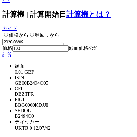
***
計算機 | 計算開始日
計算機とは？
ガイド
価格から
利回りから
価格
額面価格の%
計算
額面
0.01 GBP
ISIN
GB00B2494Q05
CFI
DBZTFR
FIGI
BBG0000KDJJ8
SEDOL
B2494Q0
ティッカー
UKTR 0 12/07/42