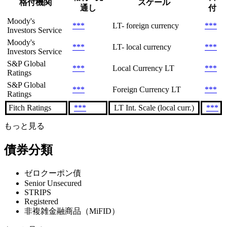
格付機関
スケール
通し
付
Moody's
***
LT- foreign currency
***
Investors Service
Moody's
***
LT- local currency
***
Investors Service
S&P Global
***
Local Currency LT
***
Ratings
S&P Global
***
Foreign Currency LT
***
Ratings
Fitch Ratings
***
LT Int. Scale (local curr.)
***
もっと見る
債券分類
ゼロクーポン債
Senior Unsecured
STRIPS
Registered
非複雑金融商品（MiFID）