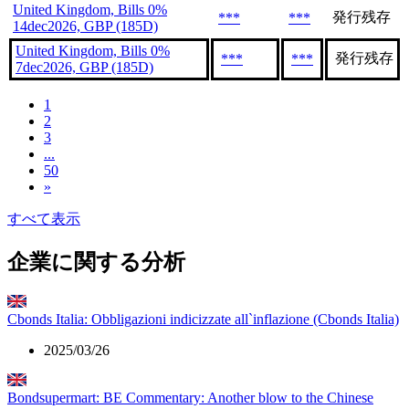
United Kingdom, Bills 0%
発行残存
***
***
14dec2026, GBP (185D)
United Kingdom, Bills 0%
発行残存
***
***
7dec2026, GBP (185D)
1
2
3
...
50
»
すべて表示
企業に関する分析
Cbonds Italia: Obbligazioni indicizzate all`inflazione (Cbonds Italia)
2025/03/26
Bondsupermart: BE Commentary: Another blow to the Chinese