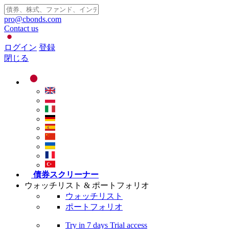
pro@cbonds.com
Contact us
ログイン
登録
閉じる
債券スクリーナー
ウォッチリスト & ポートフォリオ
ウォッチリスト
ポートフォリオ
Try in
7 days
Trial access