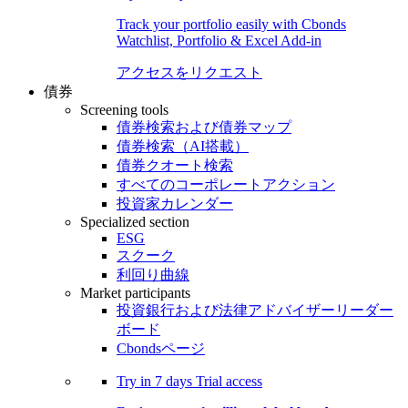
Track your portfolio easily with Cbonds
Watchlist, Portfolio & Excel Add-in
アクセスをリクエスト
債券
Screening tools
債券検索および債券マップ
債券検索（AI搭載）
債券クオート検索
すべてのコーポレートアクション
投資家カレンダー
Specialized section
ESG
スクーク
利回り曲線
Market participants
投資銀行および法律アドバイザーリーダー
ボード
Cbondsページ
Try in
7 days
Trial access