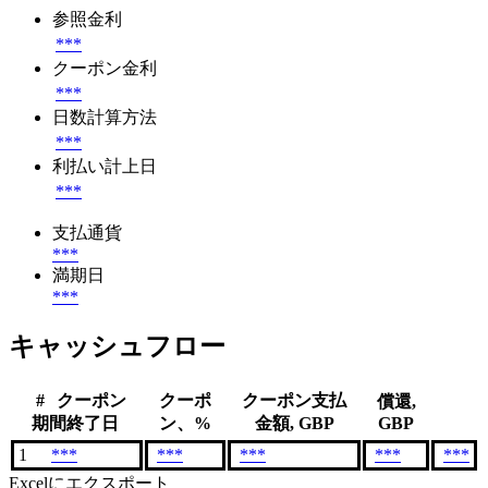
参照金利
***
クーポン金利
***
日数計算方法
***
利払い計上日
***
支払通貨
***
満期日
***
キャッシュフロー
#
クーポン
クーポ
クーポン支払
償還,
期間終了日
ン、%
金額, GBP
GBP
1
***
***
***
***
***
Excelにエクスポート