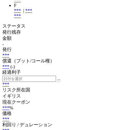
***
F
***
|
***
***
ステータス
発行残存
金額
-
発行
***
償還（プット/コール権）
***
(-)
経過利子
***
リスク所在国
イギリス
現在クーポン
***
%
価格
***
利回り / デュレーション