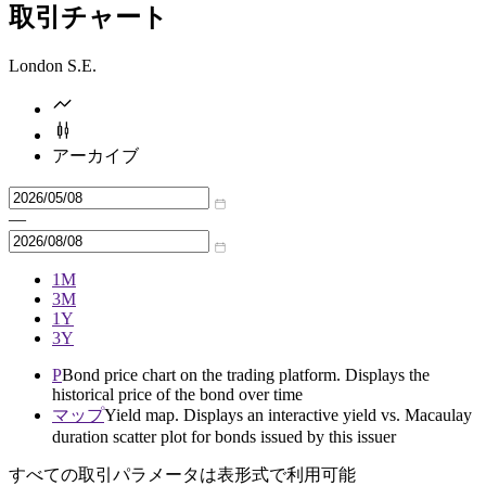
取引チャート
London S.E.
アーカイブ
—
1M
3M
1Y
3Y
P
Bond price chart on the trading platform. Displays the
historical price of the bond over time
マップ
Yield map. Displays an interactive yield vs. Macaulay
duration scatter plot for bonds issued by this issuer
すべての取引パラメータは表形式で利用可能