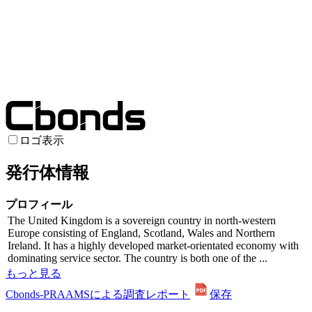
ロゴ表示
発行体情報
プロフィール
The United Kingdom is a sovereign country in north-western
Europe consisting of England, Scotland, Wales and Northern
Ireland. It has a highly developed market-orientated economy with
dominating service sector. The country is both one of the ...
もっと見る
Cbonds-PRAAMSによる調査レポート
保存