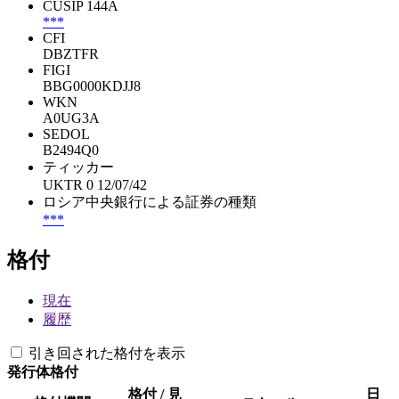
CUSIP 144A
***
CFI
DBZTFR
FIGI
BBG0000KDJJ8
WKN
A0UG3A
SEDOL
B2494Q0
ティッカー
UKTR 0 12/07/42
ロシア中央銀行による証券の種類
***
格付
現在
履歴
引き回された格付を表示
発行体格付
格付 / 見
日