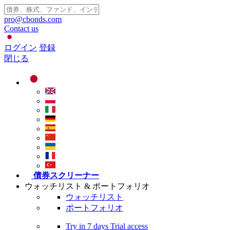
pro@cbonds.com
Contact us
ログイン
登録
閉じる
債券スクリーナー
ウォッチリスト & ポートフォリオ
ウォッチリスト
ポートフォリオ
Try in
7 days
Trial access