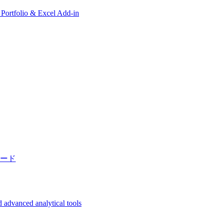
, Portfolio & Excel Add-in
ード
 advanced analytical tools