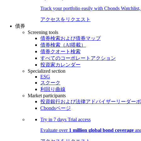
Track your portfolio easily with Cbonds Watchlist
アクセスをリクエスト
債券
Screening tools
債券検索および債券マップ
債券検索（AI搭載）
債券クオート検索
すべてのコーポレートアクション
投資家カレンダー
Specialized section
ESG
スクーク
利回り曲線
Market participants
投資銀行および法律アドバイザーリーダーボ
Cbondsページ
Try in
7 days
Trial access
Evaluate over
1 million global bond coverage
and