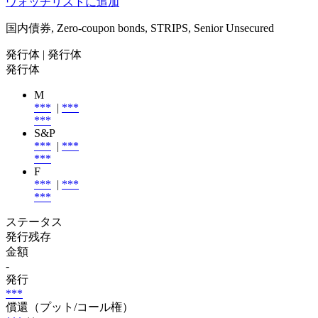
ウォッチリストに追加
国内債券, Zero-coupon bonds, STRIPS, Senior Unsecured
発行体
| 発行体
発行体
M
***
|
***
***
S&P
***
|
***
***
F
***
|
***
***
ステータス
発行残存
金額
-
発行
***
償還（プット/コール権）