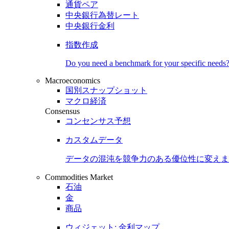
通貨ペア
中央銀行為替レート
中央銀行金利
指数作成
Do you need a benchmark for your specific needs
Macroeconomics
国別スナップショット
マクロ経済
Consensus
コンセンサス予想
カスタムデータ
データの混沌を競争力のある
優位性
に変えま
Commodities Market
石油
金
商品
ウィジェット: 金利マップ