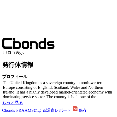
ロゴ表示
発行体情報
プロフィール
The United Kingdom is a sovereign country in north-western
Europe consisting of England, Scotland, Wales and Northern
Ireland. It has a highly developed market-orientated economy with
dominating service sector. The country is both one of the ...
もっと見る
Cbonds-PRAAMSによる調査レポート
保存