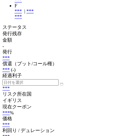
***
F
***
|
***
***
ステータス
発行残存
金額
-
発行
***
償還（プット/コール権）
***
(-)
経過利子
***
リスク所在国
イギリス
現在クーポン
***
%
価格
***
利回り / デュレーション