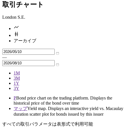
取引チャート
London S.E.
アーカイブ
—
1M
3M
1Y
3Y
P
Bond price chart on the trading platform. Displays the
historical price of the bond over time
マップ
Yield map. Displays an interactive yield vs. Macaulay
duration scatter plot for bonds issued by this issuer
すべての取引パラメータは表形式で利用可能