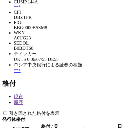
CUSIP 144A
***
CFI
DBZTFR
FIGI
BBG0000BSSM8
WKN
A0UG23
SEDOL
B0BDTS8
ティッカー
UKTS 0 06/07/55 DE55
ロシア中央銀行による証券の種類
***
格付
現在
履歴
引き回された格付を表示
発行体格付
格付 / 見
日