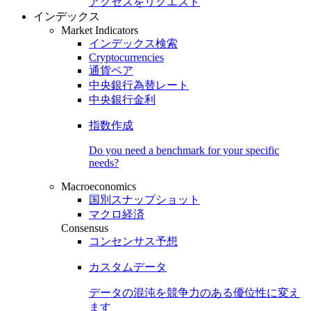
アクセスをリクエスト
インデックス
Market Indicators
インデックス検索
Cryptocurrencies
通貨ペア
中央銀行為替レート
中央銀行金利
指数作成
Do you need a benchmark for your specific
needs?
Macroeconomics
国別スナップショット
マクロ経済
Consensus
コンセンサス予想
カスタムデータ
データの混沌を競争力のある
優位性
に変え
ます