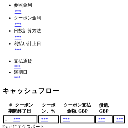
参照金利
***
クーポン金利
***
日数計算方法
***
利払い計上日
***
支払通貨
***
満期日
***
キャッシュフロー
#
クーポン
クーポ
クーポン支払
償還,
期間終了日
ン、%
金額, GBP
GBP
1
***
***
***
***
***
Excelにエクスポート