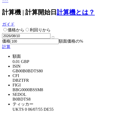
***
計算機 | 計算開始日
計算機とは？
ガイド
価格から
利回りから
価格
額面価格の%
計算
額面
0.01 GBP
ISIN
GB00B0BDTS80
CFI
DBZTFR
FIGI
BBG0000BSSM8
SEDOL
B0BDTS8
ティッカー
UKTS 0 06/07/55 DE55