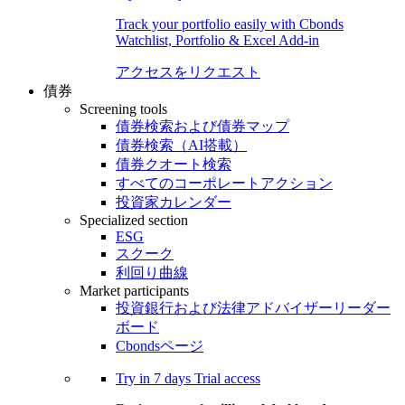
Track your portfolio easily with Cbonds
Watchlist, Portfolio & Excel Add-in
アクセスをリクエスト
債券
Screening tools
債券検索および債券マップ
債券検索（AI搭載）
債券クオート検索
すべてのコーポレートアクション
投資家カレンダー
Specialized section
ESG
スクーク
利回り曲線
Market participants
投資銀行および法律アドバイザーリーダー
ボード
Cbondsページ
Try in
7 days
Trial access