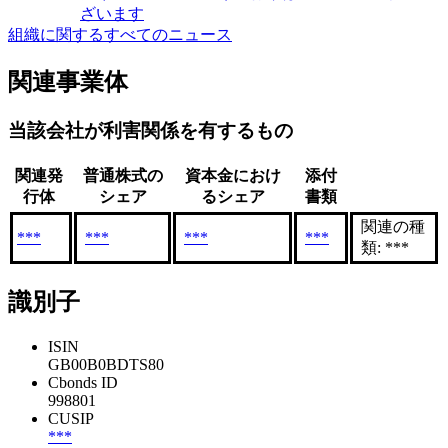
ざいます
組織に関するすべてのニュース
関連事業体
当該会社が利害関係を有するもの
関連発
普通株式の
資本金におけ
添付
行体
シェア
るシェア
書類
関連の種
***
***
***
***
類: ***
識別子
ISIN
GB00B0BDTS80
Cbonds ID
998801
CUSIP
***