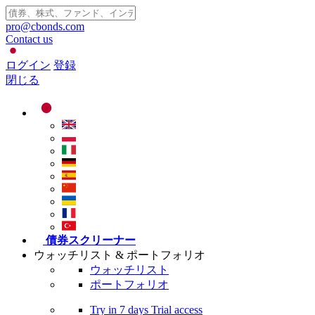
pro@cbonds.com
Contact us
ログイン
登録
閉じる
債券スクリーナー
ウォッチリスト & ポートフォリオ
ウォッチリスト
ポートフォリオ
Try in
7 days
Trial access