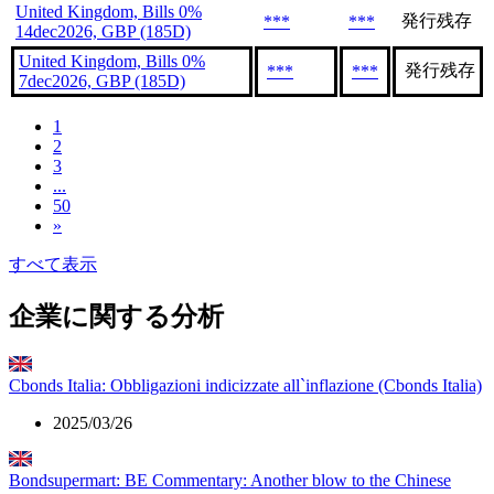
United Kingdom, Bills 0%
発行残存
***
***
14dec2026, GBP (185D)
United Kingdom, Bills 0%
発行残存
***
***
7dec2026, GBP (185D)
1
2
3
...
50
»
すべて表示
企業に関する分析
Cbonds Italia: Obbligazioni indicizzate all`inflazione (Cbonds Italia)
2025/03/26
Bondsupermart: BE Commentary: Another blow to the Chinese