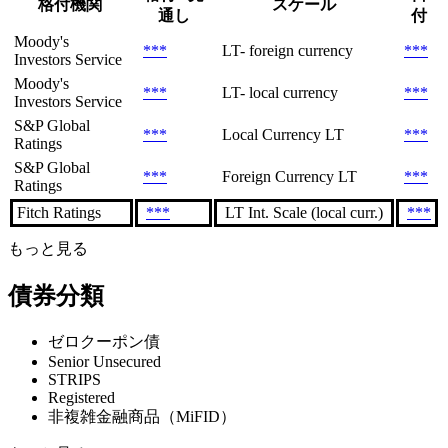
格付機関
スケール
通し
付
Moody's
***
LT- foreign currency
***
Investors Service
Moody's
***
LT- local currency
***
Investors Service
S&P Global
***
Local Currency LT
***
Ratings
S&P Global
***
Foreign Currency LT
***
Ratings
Fitch Ratings
***
LT Int. Scale (local curr.)
***
もっと見る
債券分類
ゼロクーポン債
Senior Unsecured
STRIPS
Registered
非複雑金融商品（MiFID）