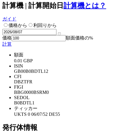
計算機 | 計算開始日
計算機とは？
ガイド
価格から
利回りから
価格
額面価格の%
計算
額面
0.01 GBP
ISIN
GB00B0BDTL12
CFI
DBZTFR
FIGI
BBG0000BSRM0
SEDOL
B0BDTL1
ティッカー
UKTS 0 06/07/52 DE55
発行体情報