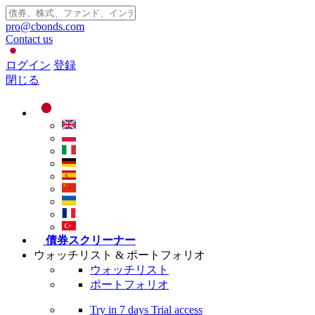
pro@cbonds.com
Contact us
ログイン
登録
閉じる
債券スクリーナー
ウォッチリスト & ポートフォリオ
ウォッチリスト
ポートフォリオ
Try in
7 days
Trial access