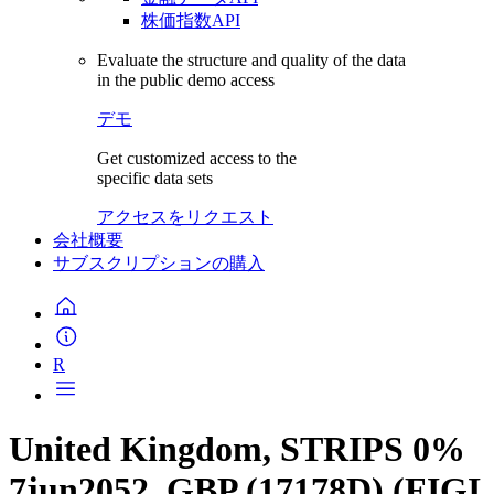
株価指数API
Evaluate the structure and quality of the data
in the public demo access
デモ
Get customized access to the
specific data sets
アクセスをリクエスト
会社概要
サブスクリプションの購入
R
United Kingdom, STRIPS 0%
7jun2052, GBP (17178D) (FIGI