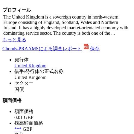
プロフィール
The United Kingdom is a sovereign country in north-western
Europe consisting of England, Scotland, Wales and Northern
Ireland. It has a highly developed market-orientated economy with
dominating service sector. The country is both one of the ...
もっと見る
Cbonds-PRAAMSによる調査レポート
保存
発行体
United Kingdom
借手/発行体の正式名称
United Kingdom
セクター
国債
額面価格
額面価格
0.01 GBP
残高額面価格
***
GBP