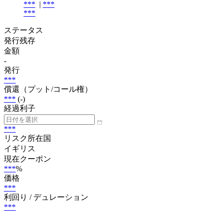
***
|
***
***
ステータス
発行残存
金額
-
発行
***
償還（プット/コール権）
***
(-)
経過利子
***
リスク所在国
イギリス
現在クーポン
***
%
価格
***
利回り / デュレーション
***