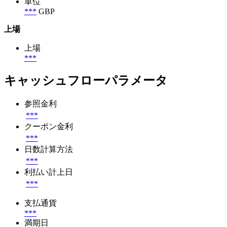
単位
***
GBP
上場
上場
***
キャッシュフローパラメータ
参照金利
***
クーポン金利
***
日数計算方法
***
利払い計上日
***
支払通貨
***
満期日