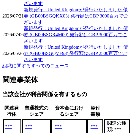
ざいます
新規発行：United Kingdomが発行いたしました 債
2026/07/21
券 (GB00BSGQKX03) 発行額はGBP 3000百万でご
ざいます
新規発行：United Kingdomが発行いたしました 債
2026/07/06
券 (GB00BSGR4M00) 発行額はGBP 3000百万でご
ざいます
新規発行：United Kingdomが発行いたしました 債
2026/05/26
券 (GB00BSGQVF93) 発行額はGBP 2500百万でご
ざいます
組織に関するすべてのニュース
関連事業体
当該会社が利害関係を有するもの
関連発
普通株式の
資本金におけ
添付
行体
シェア
るシェア
書類
関連の種
***
***
***
***
類: ***