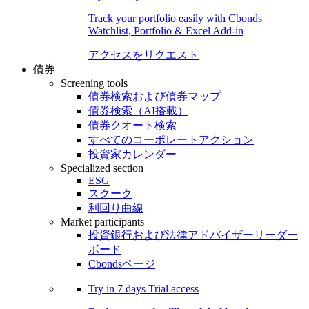
Track your portfolio easily with Cbonds
Watchlist, Portfolio & Excel Add-in
アクセスをリクエスト
債券
Screening tools
債券検索および債券マップ
債券検索（AI搭載）
債券クオート検索
すべてのコーポレートアクション
投資家カレンダー
Specialized section
ESG
スクーク
利回り曲線
Market participants
投資銀行および法律アドバイザーリーダー
ボード
Cbondsページ
Try in
7 days
Trial access