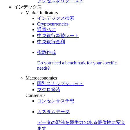
アクセスをリクエスト
インデックス
Market Indicators
インデックス検索
Cryptocurrencies
通貨ペア
中央銀行為替レート
中央銀行金利
指数作成
Do you need a benchmark for your specific
needs?
Macroeconomics
国別スナップショット
マクロ経済
Consensus
コンセンサス予想
カスタムデータ
データの混沌を競争力のある
優位性
に変え
ます