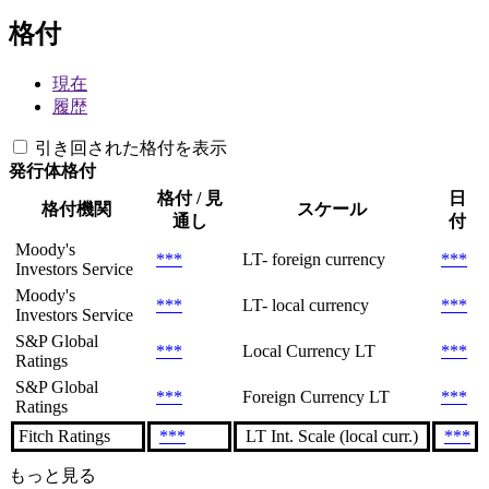
格付
現在
履歴
引き回された格付を表示
発行体格付
格付 / 見
日
格付機関
スケール
通し
付
Moody's
***
LT- foreign currency
***
Investors Service
Moody's
***
LT- local currency
***
Investors Service
S&P Global
***
Local Currency LT
***
Ratings
S&P Global
***
Foreign Currency LT
***
Ratings
Fitch Ratings
***
LT Int. Scale (local curr.)
***
もっと見る