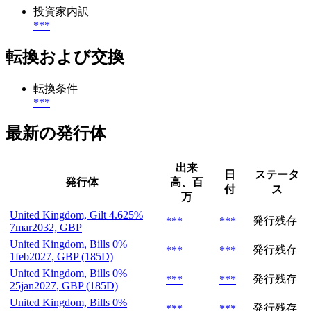
投資家内訳
***
転換および交換
転換条件
***
最新の発行体
出来
日
ステータ
発行体
高、百
付
ス
万
United Kingdom, Gilt 4.625%
発行残存
***
***
7mar2032, GBP
United Kingdom, Bills 0%
発行残存
***
***
1feb2027, GBP (185D)
United Kingdom, Bills 0%
発行残存
***
***
25jan2027, GBP (185D)
United Kingdom, Bills 0%
発行残存
***
***