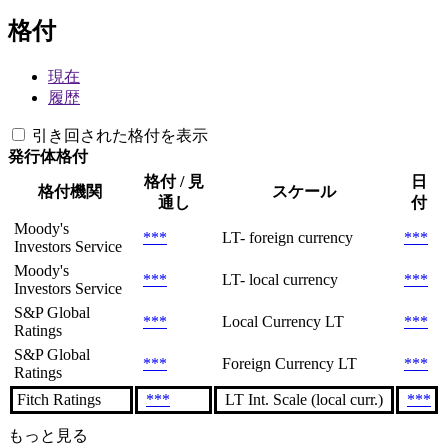
格付
現在
履歴
引き回された格付を表示
発行体格付
格付 / 見
日
格付機関
スケール
通し
付
Moody's
***
LT- foreign currency
***
Investors Service
Moody's
***
LT- local currency
***
Investors Service
S&P Global
***
Local Currency LT
***
Ratings
S&P Global
***
Foreign Currency LT
***
Ratings
Fitch Ratings
***
LT Int. Scale (local curr.)
***
もっと見る