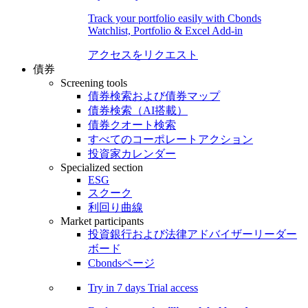
Track your portfolio easily with Cbonds
Watchlist, Portfolio & Excel Add-in
アクセスをリクエスト
債券
Screening tools
債券検索および債券マップ
債券検索（AI搭載）
債券クオート検索
すべてのコーポレートアクション
投資家カレンダー
Specialized section
ESG
スクーク
利回り曲線
Market participants
投資銀行および法律アドバイザーリーダー
ボード
Cbondsページ
Try in
7 days
Trial access