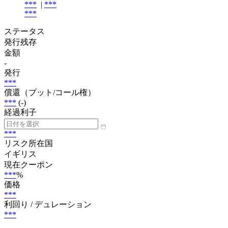
***
|
***
***
ステータス
発行残存
金額
-
発行
***
償還（プット/コール権）
***
(-)
経過利子
***
リスク所在国
イギリス
現在クーポン
***
%
価格
***
利回り / デュレーション
***