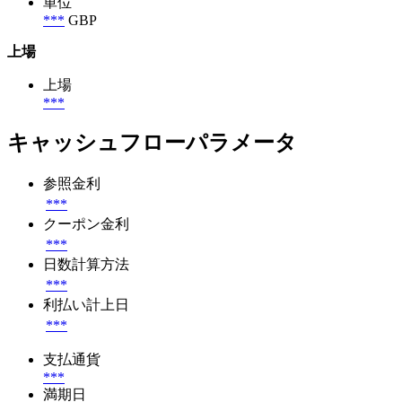
単位
***
GBP
上場
上場
***
キャッシュフローパラメータ
参照金利
***
クーポン金利
***
日数計算方法
***
利払い計上日
***
支払通貨
***
満期日