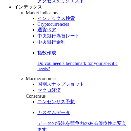
アクセスをリクエスト
インデックス
Market Indicators
インデックス検索
Cryptocurrencies
通貨ペア
中央銀行為替レート
中央銀行金利
指数作成
Do you need a benchmark for your specific
needs?
Macroeconomics
国別スナップショット
マクロ経済
Consensus
コンセンサス予想
カスタムデータ
データの混沌を競争力のある
優位性
に変え
ます