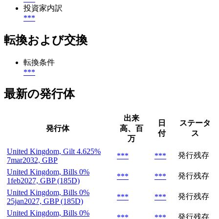
投資家内訳
***
転換および交換
転換条件
***
最新の発行体
出来
日
ステータ
発行体
高、百
付
ス
万
United Kingdom, Gilt 4.625%
発行残存
***
***
7mar2032, GBP
United Kingdom, Bills 0%
発行残存
***
***
1feb2027, GBP (185D)
United Kingdom, Bills 0%
発行残存
***
***
25jan2027, GBP (185D)
United Kingdom, Bills 0%
発行残存
***
***