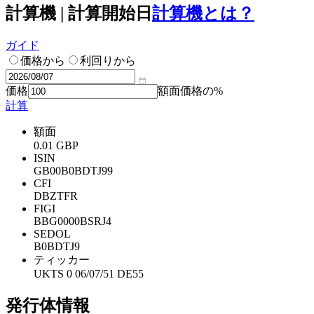
計算機 | 計算開始日
計算機とは？
ガイド
価格から
利回りから
価格
額面価格の%
計算
額面
0.01 GBP
ISIN
GB00B0BDTJ99
CFI
DBZTFR
FIGI
BBG0000BSRJ4
SEDOL
B0BDTJ9
ティッカー
UKTS 0 06/07/51 DE55
発行体情報