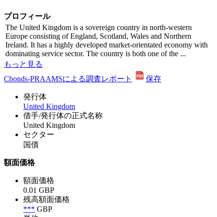
プロフィール
The United Kingdom is a sovereign country in north-western
Europe consisting of England, Scotland, Wales and Northern
Ireland. It has a highly developed market-orientated economy with
dominating service sector. The country is both one of the ...
もっと見る
Cbonds-PRAAMSによる調査レポート
保存
発行体
United Kingdom
借手/発行体の正式名称
United Kingdom
セクター
国債
額面価格
額面価格
0.01 GBP
残高額面価格
***
GBP