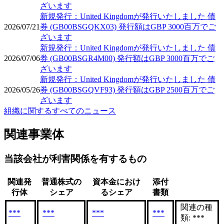
ざいます
新規発行：United Kingdomが発行いたしました 債
2026/07/21
券 (GB00BSGQKX03) 発行額はGBP 3000百万でご
ざいます
新規発行：United Kingdomが発行いたしました 債
2026/07/06
券 (GB00BSGR4M00) 発行額はGBP 3000百万でご
ざいます
新規発行：United Kingdomが発行いたしました 債
2026/05/26
券 (GB00BSGQVF93) 発行額はGBP 2500百万でご
ざいます
組織に関するすべてのニュース
関連事業体
当該会社が利害関係を有するもの
関連発
普通株式の
資本金におけ
添付
行体
シェア
るシェア
書類
関連の種
***
***
***
***
類: ***