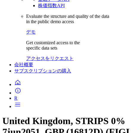
株価指数API
Evaluate the structure and quality of the data
in the public demo access
デモ
Get customized access to the
specific data sets
アクセスをリクエスト
会社概要
サブスクリプションの購入
R
United Kingdom, STRIPS 0%
7jun2051, GBP (16812D) (FIGI