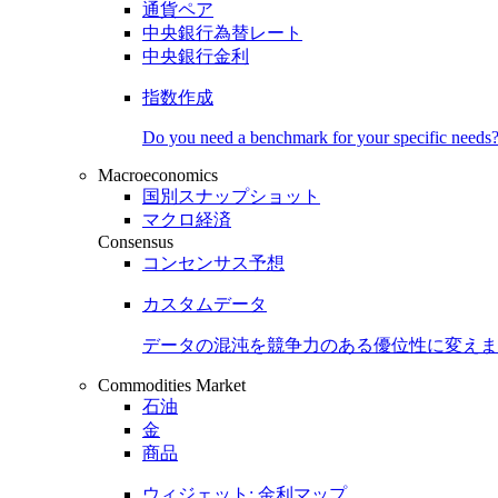
通貨ペア
中央銀行為替レート
中央銀行金利
指数作成
Do you need a benchmark for your specific needs
Macroeconomics
国別スナップショット
マクロ経済
Consensus
コンセンサス予想
カスタムデータ
データの混沌を競争力のある
優位性
に変えま
Commodities Market
石油
金
商品
ウィジェット: 金利マップ