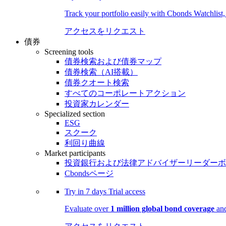
Track your portfolio easily with Cbonds Watchlist
アクセスをリクエスト
債券
Screening tools
債券検索および債券マップ
債券検索（AI搭載）
債券クオート検索
すべてのコーポレートアクション
投資家カレンダー
Specialized section
ESG
スクーク
利回り曲線
Market participants
投資銀行および法律アドバイザーリーダーボ
Cbondsページ
Try in
7 days
Trial access
Evaluate over
1 million global bond coverage
and