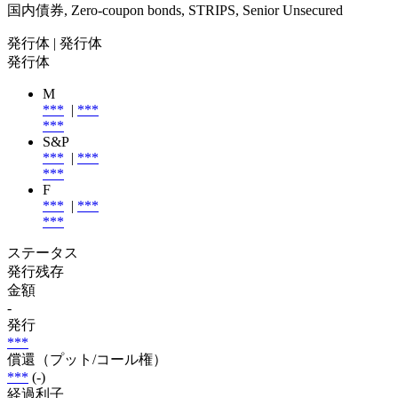
国内債券, Zero-coupon bonds, STRIPS, Senior Unsecured
発行体
| 発行体
発行体
M
***
|
***
***
S&P
***
|
***
***
F
***
|
***
***
ステータス
発行残存
金額
-
発行
***
償還（プット/コール権）
***
(-)
経過利子