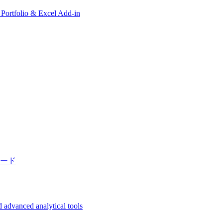
, Portfolio & Excel Add-in
ード
 advanced analytical tools