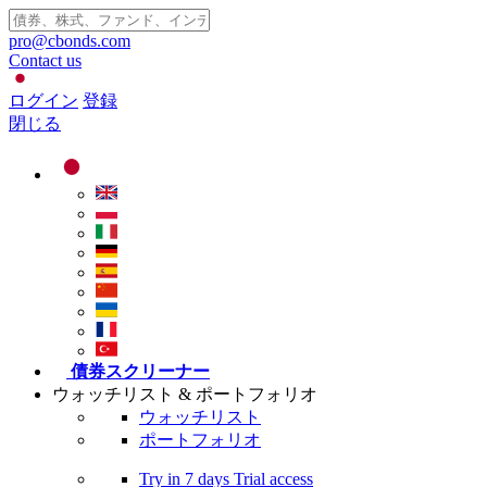
pro@cbonds.com
Contact us
ログイン
登録
閉じる
債券スクリーナー
ウォッチリスト & ポートフォリオ
ウォッチリスト
ポートフォリオ
Try in
7 days
Trial access