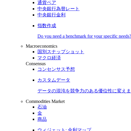
通貨ペア
中央銀行為替レート
中央銀行金利
指数作成
Do you need a benchmark for your specific needs
Macroeconomics
国別スナップショット
マクロ経済
Consensus
コンセンサス予想
カスタムデータ
データの混沌を競争力のある
優位性
に変えま
Commodities Market
石油
金
商品
ウィジェット: 金利マップ