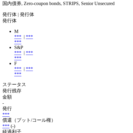
国内債券, Zero-coupon bonds, STRIPS, Senior Unsecured
発行体
| 発行体
発行体
M
***
|
***
***
S&P
***
|
***
***
F
***
|
***
***
ステータス
発行残存
金額
-
発行
***
償還（プット/コール権）
***
(-)
経過利子