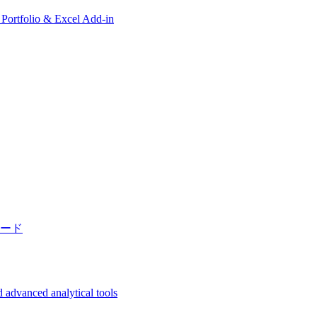
, Portfolio & Excel Add-in
ード
 advanced analytical tools