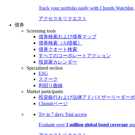
Track your portfolio easily with Cbonds Watchlist
アクセスをリクエスト
債券
Screening tools
債券検索および債券マップ
債券検索（AI搭載）
債券クオート検索
すべてのコーポレートアクション
投資家カレンダー
Specialized section
ESG
スクーク
利回り曲線
Market participants
投資銀行および法律アドバイザーリーダーボ
Cbondsページ
Try in
7 days
Trial access
Evaluate over
1 million global bond coverage
and