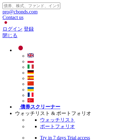
pro@cbonds.com
Contact us
ログイン
登録
閉じる
債券スクリーナー
ウォッチリスト & ポートフォリオ
ウォッチリスト
ポートフォリオ
Try in
7 days
Trial access