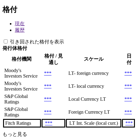
格付
現在
履歴
引き回された格付を表示
発行体格付
格付 / 見
日
格付機関
スケール
通し
付
Moody's
***
LT- foreign currency
***
Investors Service
Moody's
***
LT- local currency
***
Investors Service
S&P Global
***
Local Currency LT
***
Ratings
S&P Global
***
Foreign Currency LT
***
Ratings
Fitch Ratings
***
LT Int. Scale (local curr.)
***
もっと見る