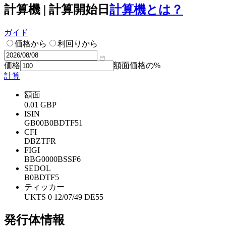
計算機 | 計算開始日
計算機とは？
ガイド
価格から
利回りから
価格
額面価格の%
計算
額面
0.01 GBP
ISIN
GB00B0BDTF51
CFI
DBZTFR
FIGI
BBG0000BSSF6
SEDOL
B0BDTF5
ティッカー
UKTS 0 12/07/49 DE55
発行体情報