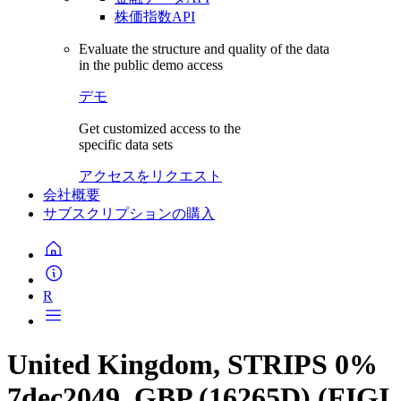
株価指数API
Evaluate the structure and quality of the data
in the public demo access
デモ
Get customized access to the
specific data sets
アクセスをリクエスト
会社概要
サブスクリプションの購入
R
United Kingdom, STRIPS 0%
7dec2049, GBP (16265D) (FIGI