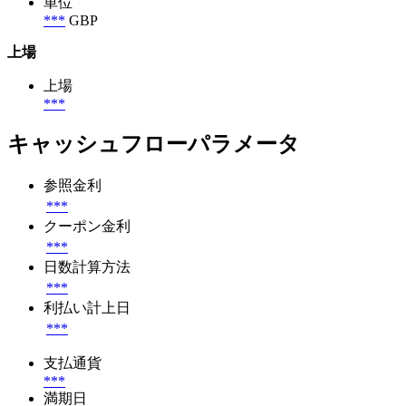
単位
***
GBP
上場
上場
***
キャッシュフローパラメータ
参照金利
***
クーポン金利
***
日数計算方法
***
利払い計上日
***
支払通貨
***
満期日