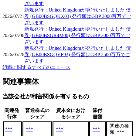
ざいます
新規発行：United Kingdomが発行いたしました 債
2026/07/21
券 (GB00BSGQKX03) 発行額はGBP 3000百万でご
ざいます
新規発行：United Kingdomが発行いたしました 債
2026/07/06
券 (GB00BSGR4M00) 発行額はGBP 3000百万でご
ざいます
新規発行：United Kingdomが発行いたしました 債
2026/05/26
券 (GB00BSGQVF93) 発行額はGBP 2500百万でご
ざいます
組織に関するすべてのニュース
関連事業体
当該会社が利害関係を有するもの
関連発
普通株式の
資本金におけ
添付
行体
シェア
るシェア
書類
関連の種
***
***
***
***
類: ***