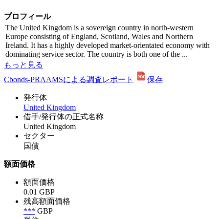
プロフィール
The United Kingdom is a sovereign country in north-western
Europe consisting of England, Scotland, Wales and Northern
Ireland. It has a highly developed market-orientated economy with
dominating service sector. The country is both one of the ...
もっと見る
Cbonds-PRAAMSによる調査レポート
保存
発行体
United Kingdom
借手/発行体の正式名称
United Kingdom
セクター
国債
額面価格
額面価格
0.01 GBP
残高額面価格
***
GBP