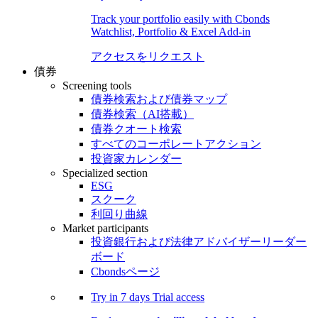
Track your portfolio easily with Cbonds
Watchlist, Portfolio & Excel Add-in
アクセスをリクエスト
債券
Screening tools
債券検索および債券マップ
債券検索（AI搭載）
債券クオート検索
すべてのコーポレートアクション
投資家カレンダー
Specialized section
ESG
スクーク
利回り曲線
Market participants
投資銀行および法律アドバイザーリーダー
ボード
Cbondsページ
Try in
7 days
Trial access