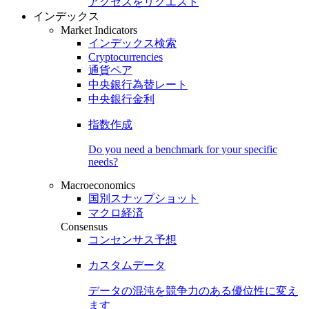
アクセスをリクエスト
インデックス
Market Indicators
インデックス検索
Cryptocurrencies
通貨ペア
中央銀行為替レート
中央銀行金利
指数作成
Do you need a benchmark for your specific
needs?
Macroeconomics
国別スナップショット
マクロ経済
Consensus
コンセンサス予想
カスタムデータ
データの混沌を競争力のある
優位性
に変え
ます