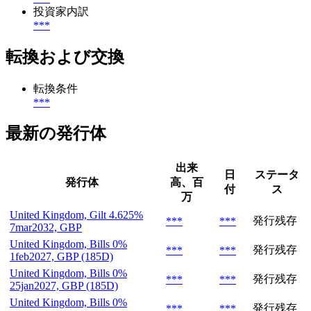
投資家内訳
***
転換および交換
転換条件
***
最新の発行体
出来
日
ステータ
発行体
高、百
付
ス
万
United Kingdom, Gilt 4.625%
発行残存
***
***
7mar2032, GBP
United Kingdom, Bills 0%
発行残存
***
***
1feb2027, GBP (185D)
United Kingdom, Bills 0%
発行残存
***
***
25jan2027, GBP (185D)
United Kingdom, Bills 0%
発行残存
***
***