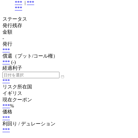
***
|
***
***
ステータス
発行残存
金額
-
発行
***
償還（プット/コール権）
***
(-)
経過利子
***
リスク所在国
イギリス
現在クーポン
***
%
価格
***
利回り / デュレーション
***