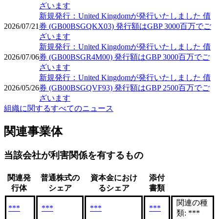
ざいます
新規発行：United Kingdomが発行いたしました 債
2026/07/21
券 (GB00BSGQKX03) 発行額はGBP 3000百万でご
ざいます
新規発行：United Kingdomが発行いたしました 債
2026/07/06
券 (GB00BSGR4M00) 発行額はGBP 3000百万でご
ざいます
新規発行：United Kingdomが発行いたしました 債
2026/05/26
券 (GB00BSGQVF93) 発行額はGBP 2500百万でご
ざいます
組織に関するすべてのニュース
関連事業体
当該会社が利害関係を有するもの
関連発
普通株式の
資本金におけ
添付
行体
シェア
るシェア
書類
関連の種
***
***
***
***
類: ***