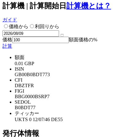
計算機 | 計算開始日
計算機とは？
ガイド
価格から
利回りから
価格
額面価格の%
計算
額面
0.01 GBP
ISIN
GB00B0BDT773
CFI
DBZTFR
FIGI
BBG0000BSRP7
SEDOL
B0BDT77
ティッカー
UKTS 0 12/07/46 DE55
発行体情報