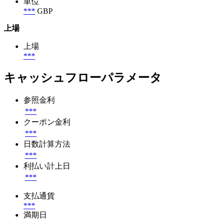
単位
***
GBP
上場
上場
***
キャッシュフローパラメータ
参照金利
***
クーポン金利
***
日数計算方法
***
利払い計上日
***
支払通貨
***
満期日