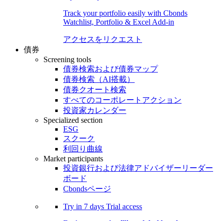
Track your portfolio easily with Cbonds
Watchlist, Portfolio & Excel Add-in
アクセスをリクエスト
債券
Screening tools
債券検索および債券マップ
債券検索（AI搭載）
債券クオート検索
すべてのコーポレートアクション
投資家カレンダー
Specialized section
ESG
スクーク
利回り曲線
Market participants
投資銀行および法律アドバイザーリーダー
ボード
Cbondsページ
Try in
7 days
Trial access