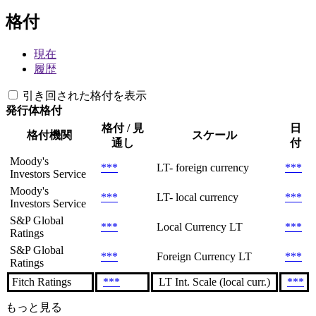
格付
現在
履歴
引き回された格付を表示
発行体格付
格付 / 見
日
格付機関
スケール
通し
付
Moody's
***
LT- foreign currency
***
Investors Service
Moody's
***
LT- local currency
***
Investors Service
S&P Global
***
Local Currency LT
***
Ratings
S&P Global
***
Foreign Currency LT
***
Ratings
Fitch Ratings
***
LT Int. Scale (local curr.)
***
もっと見る