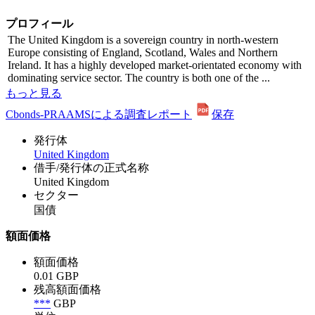
プロフィール
The United Kingdom is a sovereign country in north-western
Europe consisting of England, Scotland, Wales and Northern
Ireland. It has a highly developed market-orientated economy with
dominating service sector. The country is both one of the ...
もっと見る
Cbonds-PRAAMSによる調査レポート
保存
発行体
United Kingdom
借手/発行体の正式名称
United Kingdom
セクター
国債
額面価格
額面価格
0.01 GBP
残高額面価格
***
GBP