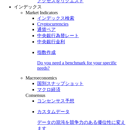
アクセスをリクエスト
インデックス
Market Indicators
インデックス検索
Cryptocurrencies
通貨ペア
中央銀行為替レート
中央銀行金利
指数作成
Do you need a benchmark for your specific
needs?
Macroeconomics
国別スナップショット
マクロ経済
Consensus
コンセンサス予想
カスタムデータ
データの混沌を競争力のある
優位性
に変え
ます