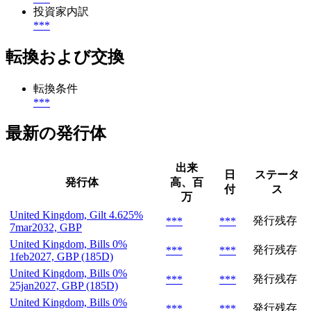
投資家内訳
***
転換および交換
転換条件
***
最新の発行体
出来
日
ステータ
発行体
高、百
付
ス
万
United Kingdom, Gilt 4.625%
発行残存
***
***
7mar2032, GBP
United Kingdom, Bills 0%
発行残存
***
***
1feb2027, GBP (185D)
United Kingdom, Bills 0%
発行残存
***
***
25jan2027, GBP (185D)
United Kingdom, Bills 0%
発行残存
***
***