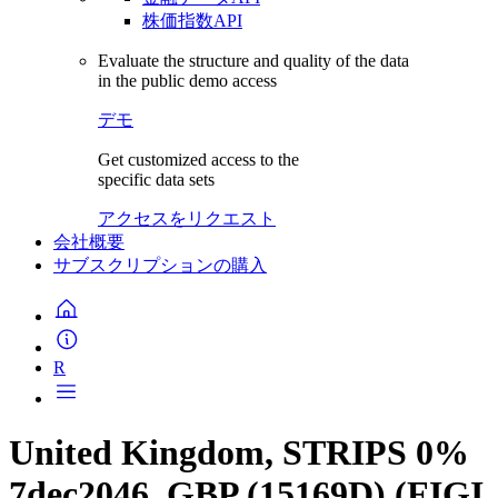
株価指数API
Evaluate the structure and quality of the data
in the public demo access
デモ
Get customized access to the
specific data sets
アクセスをリクエスト
会社概要
サブスクリプションの購入
R
United Kingdom, STRIPS 0%
7dec2046, GBP (15169D) (FIGI