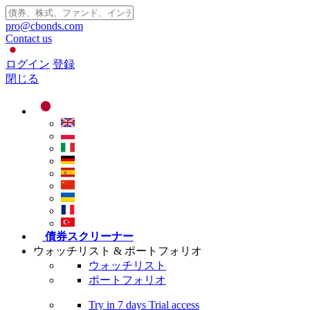
pro@cbonds.com
Contact us
ログイン
登録
閉じる
債券スクリーナー
ウォッチリスト & ポートフォリオ
ウォッチリスト
ポートフォリオ
Try in
7 days
Trial access