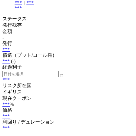
***
|
***
***
ステータス
発行残存
金額
-
発行
***
償還（プット/コール権）
***
(-)
経過利子
***
リスク所在国
イギリス
現在クーポン
***
%
価格
***
利回り / デュレーション
***