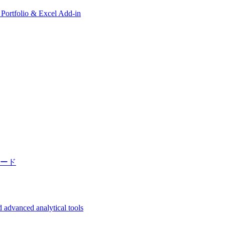
, Portfolio & Excel Add-in
ード
 advanced analytical tools