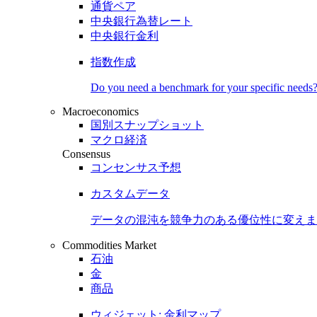
通貨ペア
中央銀行為替レート
中央銀行金利
指数作成
Do you need a benchmark for your specific needs
Macroeconomics
国別スナップショット
マクロ経済
Consensus
コンセンサス予想
カスタムデータ
データの混沌を競争力のある
優位性
に変えま
Commodities Market
石油
金
商品
ウィジェット: 金利マップ