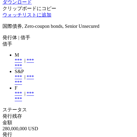
ダウンロード
クリップボードにコピー
ウォッチリストに追加
国際債券, Zero-coupon bonds, Senior Unsecured
発行体
| 借手
借手
M
***
|
***
***
S&P
***
|
***
***
F
***
|
***
***
ステータス
発行残存
金額
280,000,000 USD
発行