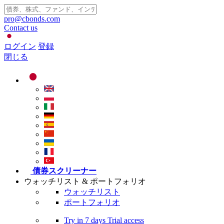
pro@cbonds.com
Contact us
ログイン
登録
閉じる
債券スクリーナー
ウォッチリスト & ポートフォリオ
ウォッチリスト
ポートフォリオ
Try in
7 days
Trial access