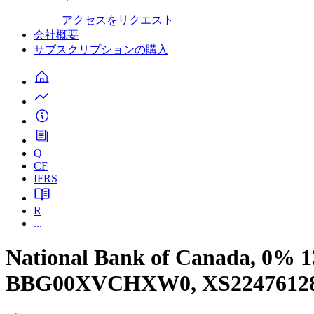
アクセスをリクエスト
会社概要
サブスクリプションの購入
Q
CF
IFRS
R
...
National Bank of Canada, 0% 1
BBG00XVCHXW0, XS22476128