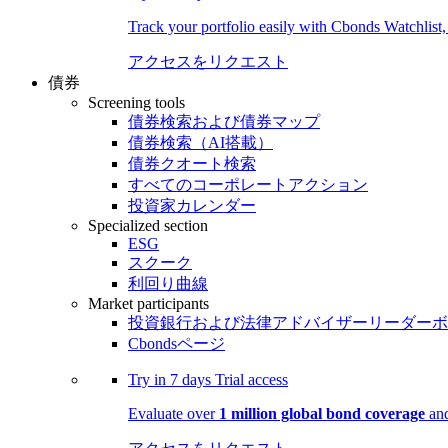
Track your portfolio easily with Cbonds Watchlist
アクセスをリクエスト
債券
Screening tools
債券検索および債券マップ
債券検索（AI搭載）
債券クオート検索
すべてのコーポレートアクション
投資家カレンダー
Specialized section
ESG
スクーク
利回り曲線
Market participants
投資銀行および法律アドバイザーリーダーボ
Cbondsページ
Try in
7 days
Trial access
Evaluate over
1 million global bond coverage
and