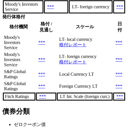
Moody's Investors
***
LT- foreign currency
***
Service
発行体格付
格付 /
日
格付機関
スケール
見通し
付
Moody's
LT- local currency
Investors
***
***
格付レポート
Service
Moody's
LT- foreign currency
Investors
***
***
格付レポート
Service
S&P Global
***
Local Currency LT
***
Ratings
S&P Global
***
Foreign Currency LT
***
Ratings
Fitch Ratings
***
LT Int. Scale (foreign curr.)
***
債券分類
ゼロクーポン債