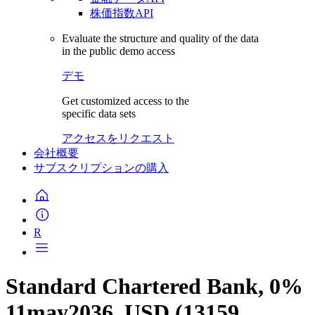
株価指数API
Evaluate the structure and quality of the data
in the public demo access
デモ
Get customized access to the
specific data sets
アクセスをリクエスト
会社概要
サブスクリプションの購入
R
Standard Chartered Bank, 0%
11may2036, USD (13159,