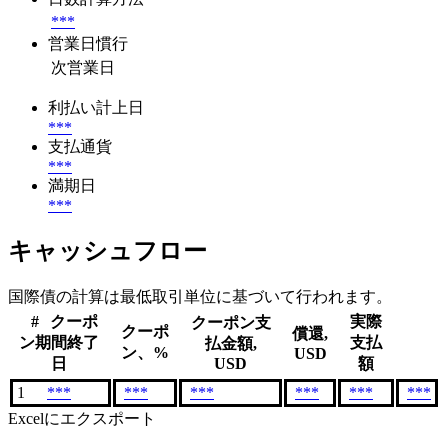
***
営業日慣行
次営業日
利払い計上日
***
支払通貨
***
満期日
***
キャッシュフロー
国際債の計算は最低取引単位に基づいて行われます。
#
クーポ
実際
クーポン支
クーポ
償還,
ン期間終了
支払
払金額,
ン、%
USD
日
USD
額
1
***
***
***
***
***
***
Excelにエクスポート