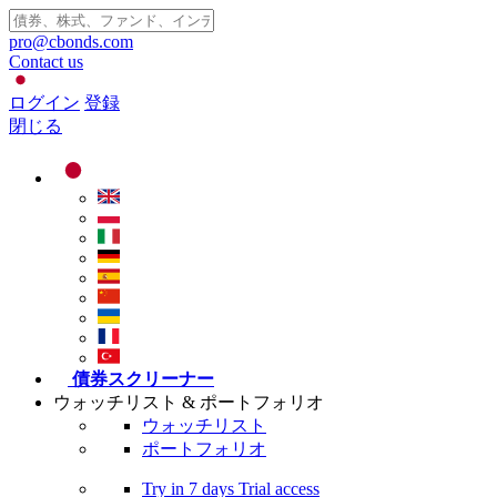
pro@cbonds.com
Contact us
ログイン
登録
閉じる
債券スクリーナー
ウォッチリスト & ポートフォリオ
ウォッチリスト
ポートフォリオ
Try in
7 days
Trial access