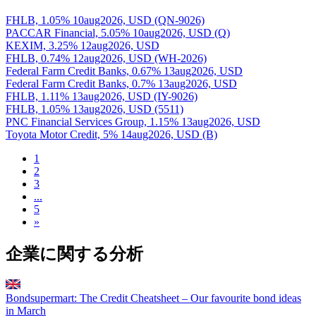
FHLB, 1.05% 10aug2026, USD (QN-9026)
PACCAR Financial, 5.05% 10aug2026, USD (Q)
KEXIM, 3.25% 12aug2026, USD
FHLB, 0.74% 12aug2026, USD (WH-2026)
Federal Farm Credit Banks, 0.67% 13aug2026, USD
Federal Farm Credit Banks, 0.7% 13aug2026, USD
FHLB, 1.11% 13aug2026, USD (IY-9026)
FHLB, 1.05% 13aug2026, USD (5511)
PNC Financial Services Group, 1.15% 13aug2026, USD
Toyota Motor Credit, 5% 14aug2026, USD (B)
1
2
3
...
5
»
企業に関する分析
Bondsupermart: The Credit Cheatsheet – Our favourite bond ideas
in March