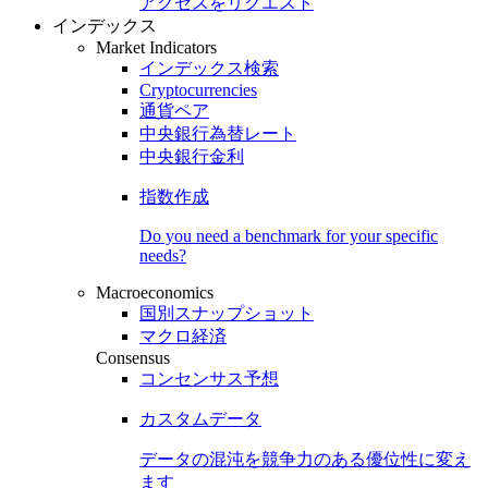
アクセスをリクエスト
インデックス
Market Indicators
インデックス検索
Cryptocurrencies
通貨ペア
中央銀行為替レート
中央銀行金利
指数作成
Do you need a benchmark for your specific
needs?
Macroeconomics
国別スナップショット
マクロ経済
Consensus
コンセンサス予想
カスタムデータ
データの混沌を競争力のある
優位性
に変え
ます