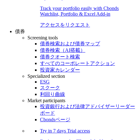
Track your portfolio easily with Cbonds
Watchlist, Portfolio & Excel Add-in
アクセスをリクエスト
債券
Screening tools
債券検索および債券マップ
債券検索（AI搭載）
債券クオート検索
すべてのコーポレートアクション
投資家カレンダー
Specialized section
ESG
スクーク
利回り曲線
Market participants
投資銀行および法律アドバイザーリーダー
ボード
Cbondsページ
Try in
7 days
Trial access