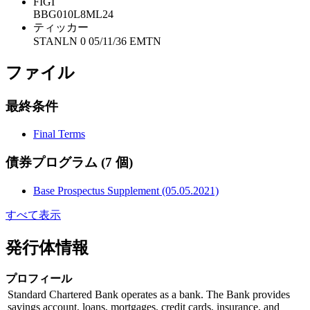
FIGI
BBG010L8ML24
ティッカー
STANLN 0 05/11/36 EMTN
ファイル
最終条件
Final Terms
債券プログラム
(7 個)
Base Prospectus Supplement (05.05.2021)
すべて表示
発行体情報
プロフィール
Standard Chartered Bank operates as a bank. The Bank provides
savings account, loans, mortgages, credit cards, insurance, and