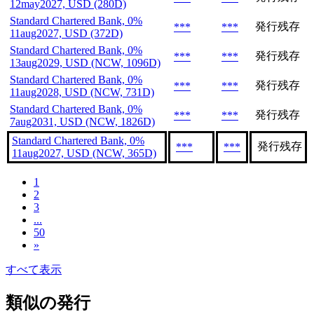
12may2027, USD (280D)
Standard Chartered Bank, 0%
発行残存
***
***
11aug2027, USD (372D)
Standard Chartered Bank, 0%
発行残存
***
***
13aug2029, USD (NCW, 1096D)
Standard Chartered Bank, 0%
発行残存
***
***
11aug2028, USD (NCW, 731D)
Standard Chartered Bank, 0%
発行残存
***
***
7aug2031, USD (NCW, 1826D)
Standard Chartered Bank, 0%
発行残存
***
***
11aug2027, USD (NCW, 365D)
1
2
3
...
50
»
すべて表示
類似の発行