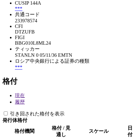
CUSIP 144A
***
共通コード
233978574
CFI
DTZUFB
FIGI
BBG010L8ML24
ティッカー
STANLN 0 05/11/36 EMTN
ロシア中央銀行による証券の種類
***
格付
現在
履歴
引き回された格付を表示
発行体格付
格付 / 見
日
格付機関
スケール
通し
付