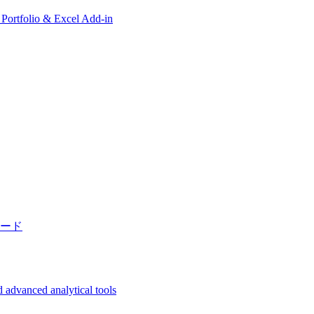
, Portfolio & Excel Add-in
ード
 advanced analytical tools