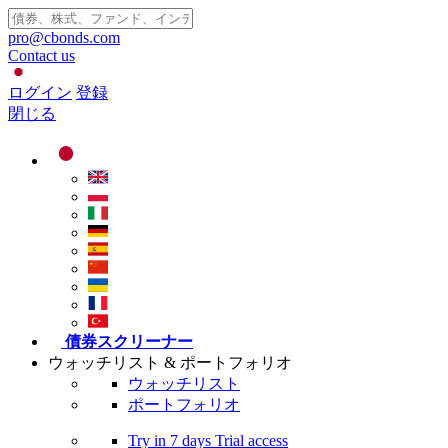
pro@cbonds.com
Contact us
ログイン
登録
閉じる
債券スクリーナー
ウォッチリスト & ポートフォリオ
ウォッチリスト
ポートフォリオ
Try in
7 days
Trial access