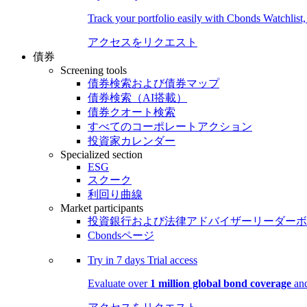
Track your portfolio easily with Cbonds Watchlist
アクセスをリクエスト
債券
Screening tools
債券検索および債券マップ
債券検索（AI搭載）
債券クオート検索
すべてのコーポレートアクション
投資家カレンダー
Specialized section
ESG
スクーク
利回り曲線
Market participants
投資銀行および法律アドバイザーリーダーボ
Cbondsページ
Try in
7 days
Trial access
Evaluate over
1 million global bond coverage
and