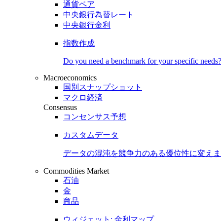
通貨ペア
中央銀行為替レート
中央銀行金利
指数作成
Do you need a benchmark for your specific needs
Macroeconomics
国別スナップショット
マクロ経済
Consensus
コンセンサス予想
カスタムデータ
データの混沌を競争力のある
優位性
に変えま
Commodities Market
石油
金
商品
ウィジェット: 金利マップ