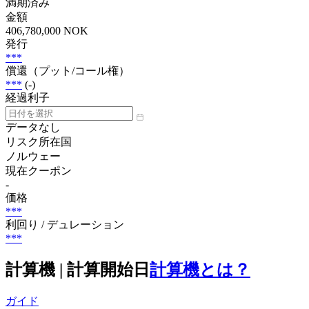
満期済み
金額
406,780,000 NOK
発行
***
償還（プット/コール権）
***
(-)
経過利子
データなし
リスク所在国
ノルウェー
現在クーポン
-
価格
***
利回り / デュレーション
***
計算機 | 計算開始日
計算機とは？
ガイド