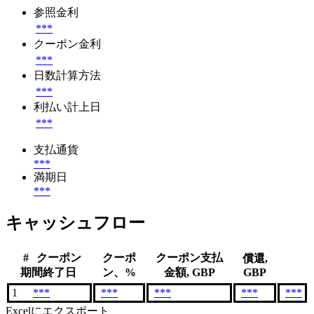
参照金利
***
クーポン金利
***
日数計算方法
***
利払い計上日
***
支払通貨
***
満期日
***
キャッシュフロー
#
クーポン
クーポ
クーポン支払
償還,
期間終了日
ン、%
金額, GBP
GBP
1
***
***
***
***
***
Excelにエクスポート