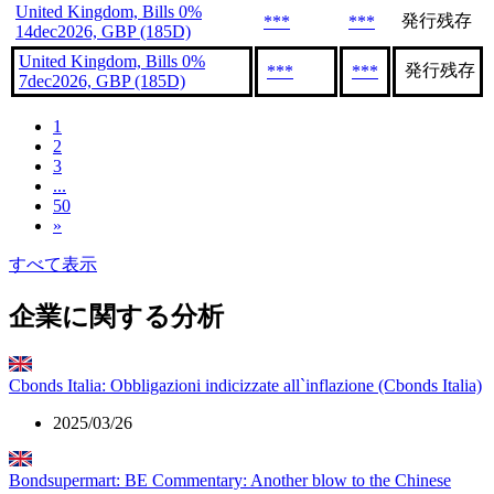
United Kingdom, Bills 0%
発行残存
***
***
14dec2026, GBP (185D)
United Kingdom, Bills 0%
発行残存
***
***
7dec2026, GBP (185D)
1
2
3
...
50
»
すべて表示
企業に関する分析
Cbonds Italia: Obbligazioni indicizzate all`inflazione (Cbonds Italia)
2025/03/26
Bondsupermart: BE Commentary: Another blow to the Chinese