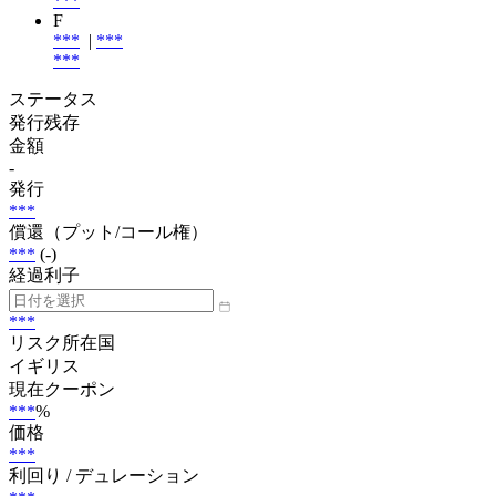
***
F
***
|
***
***
ステータス
発行残存
金額
-
発行
***
償還（プット/コール権）
***
(-)
経過利子
***
リスク所在国
イギリス
現在クーポン
***
%
価格
***
利回り / デュレーション