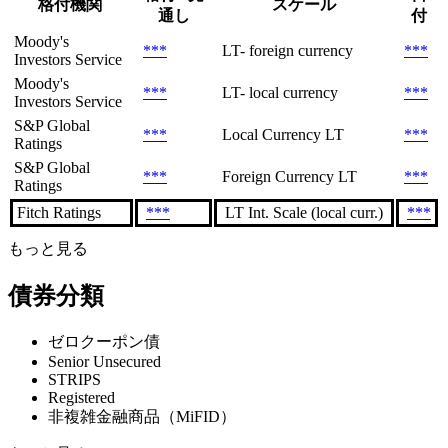
格付機関
スケール
通し
付
Moody's
***
LT- foreign currency
***
Investors Service
Moody's
***
LT- local currency
***
Investors Service
S&P Global
***
Local Currency LT
***
Ratings
S&P Global
***
Foreign Currency LT
***
Ratings
Fitch Ratings
***
LT Int. Scale (local curr.)
***
もっと見る
債券分類
ゼロクーポン債
Senior Unsecured
STRIPS
Registered
非複雑金融商品（MiFID）