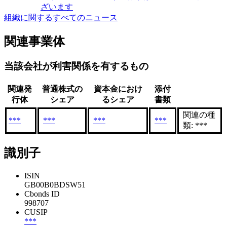
ざいます
組織に関するすべてのニュース
関連事業体
当該会社が利害関係を有するもの
関連発
普通株式の
資本金におけ
添付
行体
シェア
るシェア
書類
関連の種
***
***
***
***
類: ***
識別子
ISIN
GB00B0BDSW51
Cbonds ID
998707
CUSIP
***