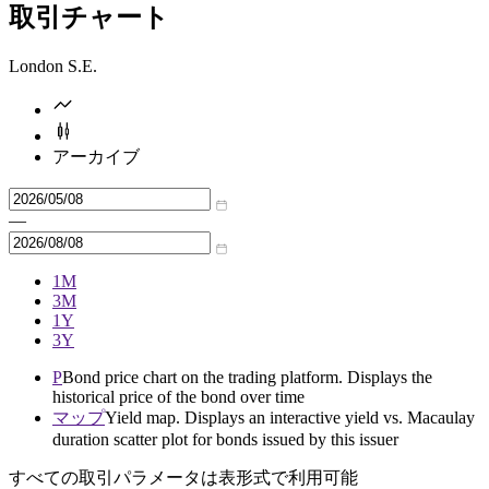
取引チャート
London S.E.
アーカイブ
—
1M
3M
1Y
3Y
P
Bond price chart on the trading platform. Displays the
historical price of the bond over time
マップ
Yield map. Displays an interactive yield vs. Macaulay
duration scatter plot for bonds issued by this issuer
すべての取引パラメータは表形式で利用可能