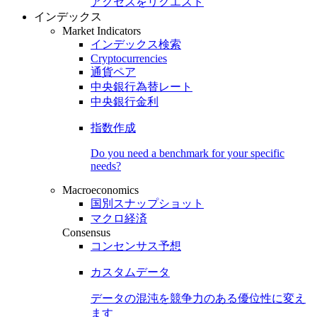
アクセスをリクエスト
インデックス
Market Indicators
インデックス検索
Cryptocurrencies
通貨ペア
中央銀行為替レート
中央銀行金利
指数作成
Do you need a benchmark for your specific
needs?
Macroeconomics
国別スナップショット
マクロ経済
Consensus
コンセンサス予想
カスタムデータ
データの混沌を競争力のある
優位性
に変え
ます