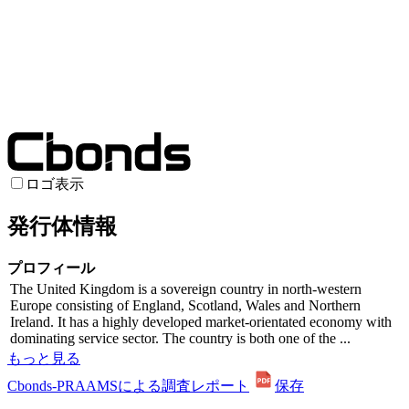
ロゴ表示
発行体情報
プロフィール
The United Kingdom is a sovereign country in north-western
Europe consisting of England, Scotland, Wales and Northern
Ireland. It has a highly developed market-orientated economy with
dominating service sector. The country is both one of the ...
もっと見る
Cbonds-PRAAMSによる調査レポート
保存