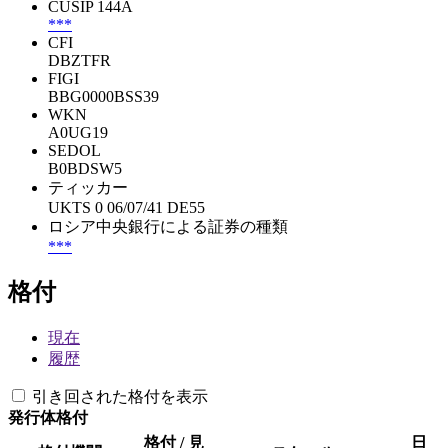
CUSIP 144A
***
CFI
DBZTFR
FIGI
BBG0000BSS39
WKN
A0UG19
SEDOL
B0BDSW5
ティッカー
UKTS 0 06/07/41 DE55
ロシア中央銀行による証券の種類
***
格付
現在
履歴
引き回された格付を表示
発行体格付
格付 / 見
日