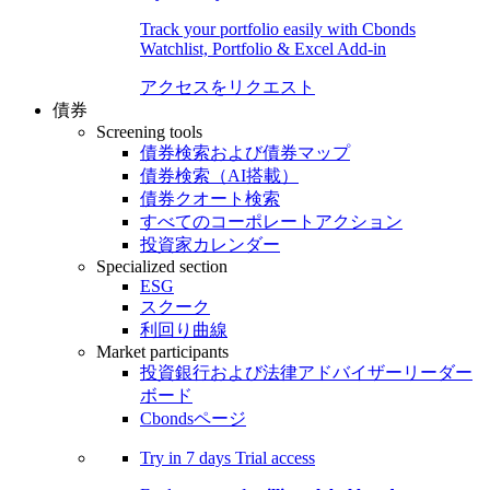
Track your portfolio easily with Cbonds
Watchlist, Portfolio & Excel Add-in
アクセスをリクエスト
債券
Screening tools
債券検索および債券マップ
債券検索（AI搭載）
債券クオート検索
すべてのコーポレートアクション
投資家カレンダー
Specialized section
ESG
スクーク
利回り曲線
Market participants
投資銀行および法律アドバイザーリーダー
ボード
Cbondsページ
Try in
7 days
Trial access