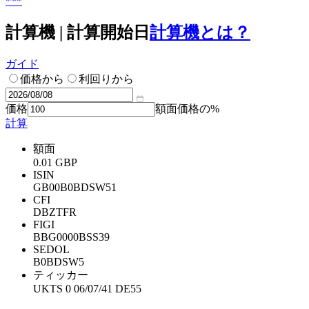
***
計算機 | 計算開始日
計算機とは？
ガイド
価格から
利回りから
価格
額面価格の%
計算
額面
0.01 GBP
ISIN
GB00B0BDSW51
CFI
DBZTFR
FIGI
BBG0000BSS39
SEDOL
B0BDSW5
ティッカー
UKTS 0 06/07/41 DE55