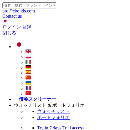
pro@cbonds.com
Contact us
ログイン
登録
閉じる
債券スクリーナー
ウォッチリスト & ポートフォリオ
ウォッチリスト
ポートフォリオ
Try in
7 days
Trial access