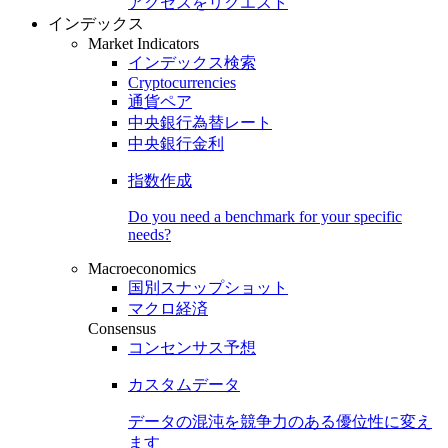
アクセスをリクエスト
インデックス
Market Indicators
インデックス検索
Cryptocurrencies
通貨ペア
中央銀行為替レート
中央銀行金利
指数作成
Do you need a benchmark for your specific
needs?
Macroeconomics
国別スナップショット
マクロ経済
Consensus
コンセンサス予想
カスタムデータ
データの混沌を競争力のある
優位性
に変え
ます