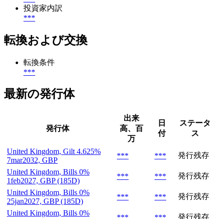
投資家内訳
***
転換および交換
転換条件
***
最新の発行体
出来
日
ステータ
発行体
高、百
付
ス
万
United Kingdom, Gilt 4.625%
発行残存
***
***
7mar2032, GBP
United Kingdom, Bills 0%
発行残存
***
***
1feb2027, GBP (185D)
United Kingdom, Bills 0%
発行残存
***
***
25jan2027, GBP (185D)
United Kingdom, Bills 0%
発行残存
***
***