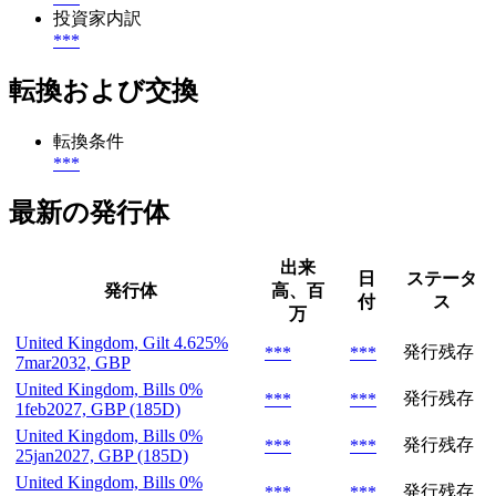
投資家内訳
***
転換および交換
転換条件
***
最新の発行体
出来
日
ステータ
発行体
高、百
付
ス
万
United Kingdom, Gilt 4.625%
発行残存
***
***
7mar2032, GBP
United Kingdom, Bills 0%
発行残存
***
***
1feb2027, GBP (185D)
United Kingdom, Bills 0%
発行残存
***
***
25jan2027, GBP (185D)
United Kingdom, Bills 0%
発行残存
***
***