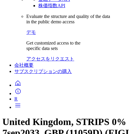
株価指数API
Evaluate the structure and quality of the data
in the public demo access
デモ
Get customized access to the
specific data sets
アクセスをリクエスト
会社概要
サブスクリプションの購入
R
United Kingdom, STRIPS 0%
7sep2033, GBP (11059D) (FIGI