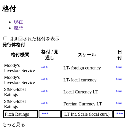
格付
現在
履歴
引き回された格付を表示
発行体格付
格付 / 見
日
格付機関
スケール
通し
付
Moody's
***
LT- foreign currency
***
Investors Service
Moody's
***
LT- local currency
***
Investors Service
S&P Global
***
Local Currency LT
***
Ratings
S&P Global
***
Foreign Currency LT
***
Ratings
Fitch Ratings
***
LT Int. Scale (local curr.)
***
もっと見る