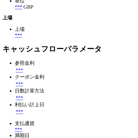
単位
***
GBP
上場
上場
***
キャッシュフローパラメータ
参照金利
***
クーポン金利
***
日数計算方法
***
利払い計上日
***
支払通貨
***
満期日