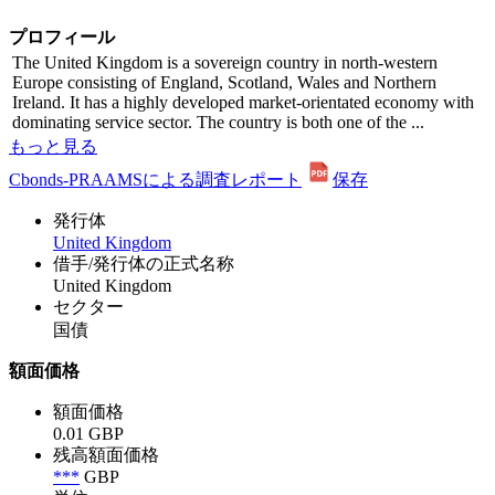
プロフィール
The United Kingdom is a sovereign country in north-western
Europe consisting of England, Scotland, Wales and Northern
Ireland. It has a highly developed market-orientated economy with
dominating service sector. The country is both one of the ...
もっと見る
Cbonds-PRAAMSによる調査レポート
保存
発行体
United Kingdom
借手/発行体の正式名称
United Kingdom
セクター
国債
額面価格
額面価格
0.01 GBP
残高額面価格
***
GBP