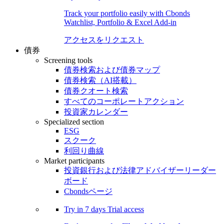
Track your portfolio easily with Cbonds
Watchlist, Portfolio & Excel Add-in
アクセスをリクエスト
債券
Screening tools
債券検索および債券マップ
債券検索（AI搭載）
債券クオート検索
すべてのコーポレートアクション
投資家カレンダー
Specialized section
ESG
スクーク
利回り曲線
Market participants
投資銀行および法律アドバイザーリーダー
ボード
Cbondsページ
Try in
7 days
Trial access