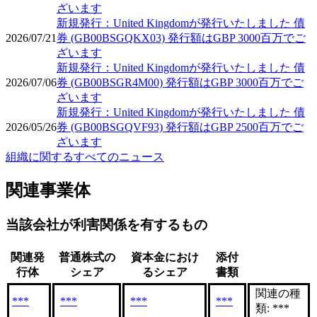
ざいます
新規発行：United Kingdomが発行いたしました 債
2026/07/21
券 (GB00BSGQKX03) 発行額はGBP 3000百万でご
ざいます
新規発行：United Kingdomが発行いたしました 債
2026/07/06
券 (GB00BSGR4M00) 発行額はGBP 3000百万でご
ざいます
新規発行：United Kingdomが発行いたしました 債
2026/05/26
券 (GB00BSGQVF93) 発行額はGBP 2500百万でご
ざいます
組織に関するすべてのニュース
関連事業体
当該会社が利害関係を有するもの
関連発
普通株式の
資本金におけ
添付
行体
シェア
るシェア
書類
関連の種
***
***
***
***
類: ***