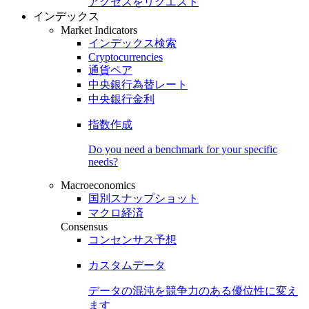
アクセスをリクエスト
インデックス
Market Indicators
インデックス検索
Cryptocurrencies
通貨ペア
中央銀行為替レート
中央銀行金利
指数作成
Do you need a benchmark for your specific
needs?
Macroeconomics
国別スナップショット
マクロ経済
Consensus
コンセンサス予想
カスタムデータ
データの混沌を競争力のある
優位性
に変え
ます