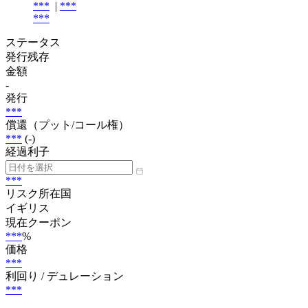
***
|
***
***
ステータス
発行残存
金額
-
発行
***
償還（プット/コール権）
***
(-)
経過利子
***
リスク所在国
イギリス
現在クーポン
***
%
価格
***
利回り / デュレーション
***