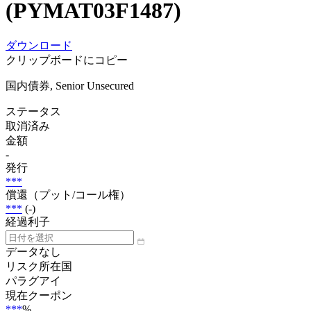
(PYMAT03F1487)
ダウンロード
クリップボードにコピー
国内債券, Senior Unsecured
ステータス
取消済み
金額
-
発行
***
償還（プット/コール権）
***
(-)
経過利子
データなし
リスク所在国
パラグアイ
現在クーポン
***
%