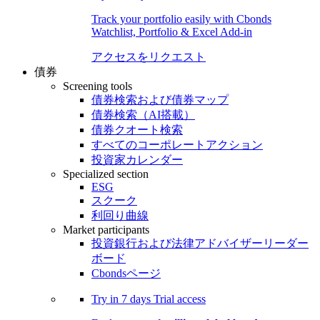
Track your portfolio easily with Cbonds
Watchlist, Portfolio & Excel Add-in
アクセスをリクエスト
債券
Screening tools
債券検索および債券マップ
債券検索（AI搭載）
債券クオート検索
すべてのコーポレートアクション
投資家カレンダー
Specialized section
ESG
スクーク
利回り曲線
Market participants
投資銀行および法律アドバイザーリーダー
ボード
Cbondsページ
Try in
7 days
Trial access