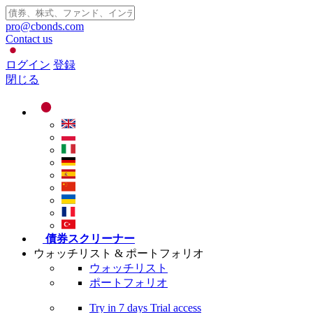
pro@cbonds.com
Contact us
ログイン
登録
閉じる
債券スクリーナー
ウォッチリスト & ポートフォリオ
ウォッチリスト
ポートフォリオ
Try in
7 days
Trial access