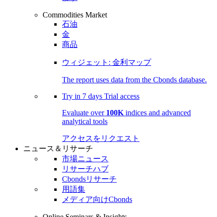
Commodities Market
石油
金
商品
ウィジェット: 金利マップ
The report uses data from the Cbonds database.
Try in
7 days
Trial access
Evaluate over
100K
indices and advanced
analytical tools
アクセスをリクエスト
ニュース＆リサーチ
市場ニュース
リサーチハブ
Cbondsリサーチ
用語集
メディア向けCbonds
Online Seminars & Insights