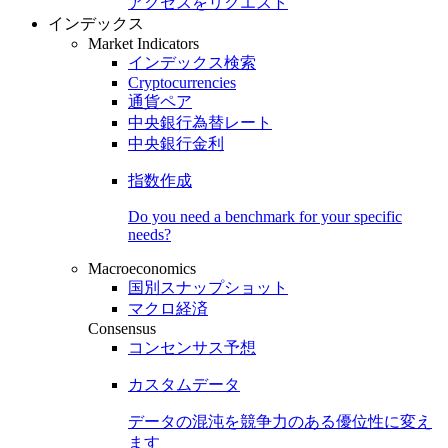
アクセスをリクエスト
インデックス
Market Indicators
インデックス検索
Cryptocurrencies
通貨ペア
中央銀行為替レート
中央銀行金利
指数作成
Do you need a benchmark for your specific
needs?
Macroeconomics
国別スナップショット
マクロ経済
Consensus
コンセンサス予想
カスタムデータ
データの混沌を競争力のある
優位性
に変え
ます