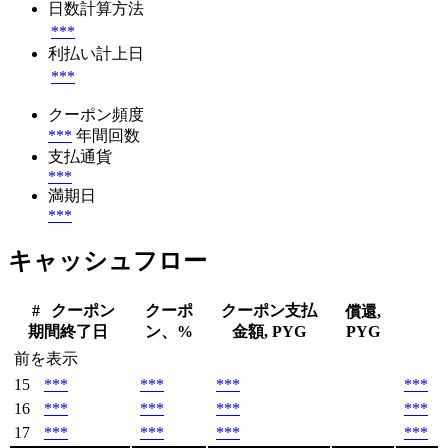
日数計算方法
***
利払い計上日
***
クーポン頻度
***
年間回数
支払通貨
***
満期日
***
キャッシュフロー
#
クーポン
クーポ
クーポン支払
償還,
期間終了日
ン、%
金額, PYG
PYG
前を表示
15
***
***
***
***
16
***
***
***
***
17
***
***
***
***