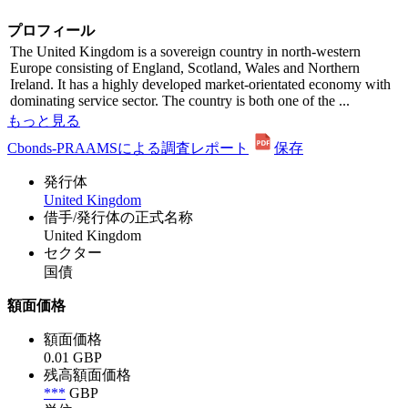
プロフィール
The United Kingdom is a sovereign country in north-western
Europe consisting of England, Scotland, Wales and Northern
Ireland. It has a highly developed market-orientated economy with
dominating service sector. The country is both one of the ...
もっと見る
Cbonds-PRAAMSによる調査レポート
保存
発行体
United Kingdom
借手/発行体の正式名称
United Kingdom
セクター
国債
額面価格
額面価格
0.01 GBP
残高額面価格
***
GBP