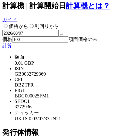
計算機 | 計算開始日
計算機とは？
ガイド
価格から
利回りから
価格
額面価格の%
計算
額面
0.01 GBP
ISIN
GB0032729369
CFI
DBZTFR
FIGI
BBG000025FM1
SEDOL
3272936
ティッカー
UKTS 0 03/07/33 JN21
発行体情報