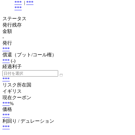
***
|
***
***
ステータス
発行残存
金額
-
発行
***
償還（プット/コール権）
***
(-)
経過利子
***
リスク所在国
イギリス
現在クーポン
***
%
価格
***
利回り / デュレーション
***