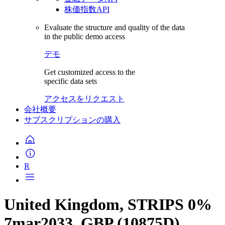
株価指数API
Evaluate the structure and quality of the data
in the public demo access
デモ
Get customized access to the
specific data sets
アクセスをリクエスト
会社概要
サブスクリプションの購入
R
United Kingdom, STRIPS 0%
7mar2033, GBP (10875D)