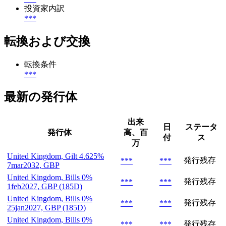
投資家内訳
***
転換および交換
転換条件
***
最新の発行体
出来
日
ステータ
発行体
高、百
付
ス
万
United Kingdom, Gilt 4.625%
発行残存
***
***
7mar2032, GBP
United Kingdom, Bills 0%
発行残存
***
***
1feb2027, GBP (185D)
United Kingdom, Bills 0%
発行残存
***
***
25jan2027, GBP (185D)
United Kingdom, Bills 0%
発行残存
***
***