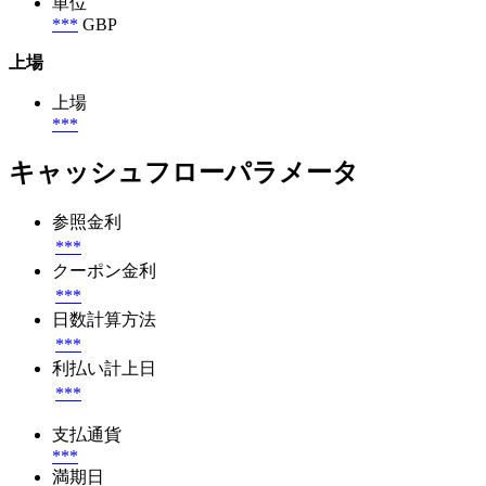
単位
***
GBP
上場
上場
***
キャッシュフローパラメータ
参照金利
***
クーポン金利
***
日数計算方法
***
利払い計上日
***
支払通貨
***
満期日