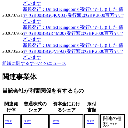
ざいます
新規発行：United Kingdomが発行いたしました 債
2026/07/21
券 (GB00BSGQKX03) 発行額はGBP 3000百万でご
ざいます
新規発行：United Kingdomが発行いたしました 債
2026/07/06
券 (GB00BSGR4M00) 発行額はGBP 3000百万でご
ざいます
新規発行：United Kingdomが発行いたしました 債
2026/05/26
券 (GB00BSGQVF93) 発行額はGBP 2500百万でご
ざいます
組織に関するすべてのニュース
関連事業体
当該会社が利害関係を有するもの
関連発
普通株式の
資本金におけ
添付
行体
シェア
るシェア
書類
関連の種
***
***
***
***
類: ***