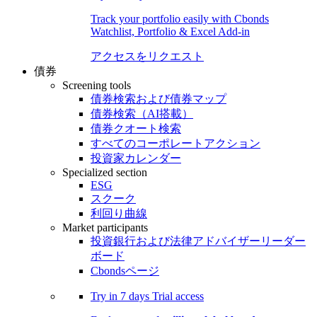
Track your portfolio easily with Cbonds
Watchlist, Portfolio & Excel Add-in
アクセスをリクエスト
債券
Screening tools
債券検索および債券マップ
債券検索（AI搭載）
債券クオート検索
すべてのコーポレートアクション
投資家カレンダー
Specialized section
ESG
スクーク
利回り曲線
Market participants
投資銀行および法律アドバイザーリーダー
ボード
Cbondsページ
Try in
7 days
Trial access