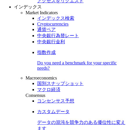
アクセスをリクエスト
インデックス
Market Indicators
インデックス検索
Cryptocurrencies
通貨ペア
中央銀行為替レート
中央銀行金利
指数作成
Do you need a benchmark for your specific
needs?
Macroeconomics
国別スナップショット
マクロ経済
Consensus
コンセンサス予想
カスタムデータ
データの混沌を競争力のある
優位性
に変え
ます