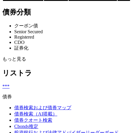
債券分類
クーポン債
Senior Secured
Registered
CDO
証券化
もっと見る
リストラ
***
債券
債券検索および債券マップ
債券検索（AI搭載）
債券クオート検索
Cbonds推定
投資銀行および法律アドバイザーリーダーボード