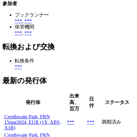
参加者
ブックランナー
***
,
***
保管機関
***
,
***
転換および交換
転換条件
***
最新の発行体
出来
日
発行体
高、
ステータス
付
百万
Crosthwaite Park, FRN
満期済み
15mar2024, EUR (1X, ABS,
***
***
A1B)
Crosthwaite Park, FRN