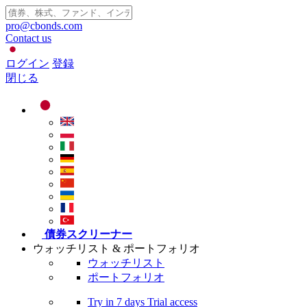
pro@cbonds.com
Contact us
ログイン
登録
閉じる
債券スクリーナー
ウォッチリスト & ポートフォリオ
ウォッチリスト
ポートフォリオ
Try in
7 days
Trial access