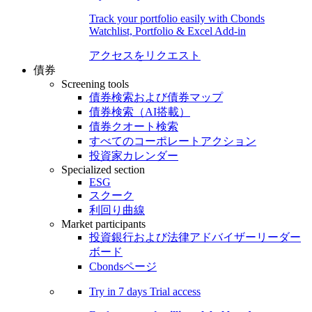
Track your portfolio easily with Cbonds
Watchlist, Portfolio & Excel Add-in
アクセスをリクエスト
債券
Screening tools
債券検索および債券マップ
債券検索（AI搭載）
債券クオート検索
すべてのコーポレートアクション
投資家カレンダー
Specialized section
ESG
スクーク
利回り曲線
Market participants
投資銀行および法律アドバイザーリーダー
ボード
Cbondsページ
Try in
7 days
Trial access