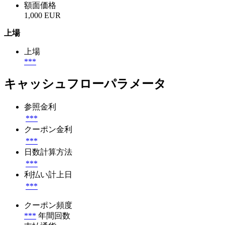
額面価格
1,000 EUR
上場
上場
***
キャッシュフローパラメータ
参照金利
***
クーポン金利
***
日数計算方法
***
利払い計上日
***
クーポン頻度
***
年間回数