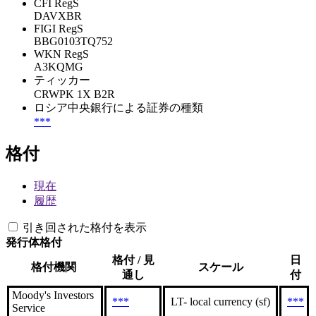
CFI RegS
DAVXBR
FIGI RegS
BBG0103TQ752
WKN RegS
A3KQMG
ティッカー
CRWPK 1X B2R
ロシア中央銀行による証券の種類
***
格付
現在
履歴
引き回された格付を表示
発行体格付
格付 / 見
日
格付機関
スケール
通し
付
Moody's Investors
***
LT- local currency (sf)
***
Service