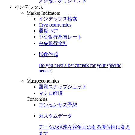
アクセスをリクエスト
インデックス
Market Indicators
インデックス検索
Cryptocurrencies
通貨ペア
中央銀行為替レート
中央銀行金利
指数作成
Do you need a benchmark for your specific
needs?
Macroeconomics
国別スナップショット
マクロ経済
Consensus
コンセンサス予想
カスタムデータ
データの混沌を競争力のある
優位性
に変え
ます