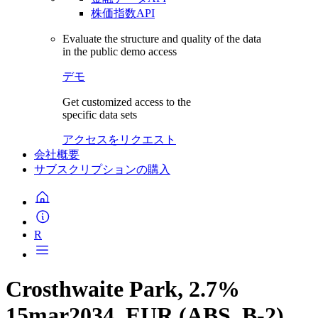
株価指数API
Evaluate the structure and quality of the data
in the public demo access
デモ
Get customized access to the
specific data sets
アクセスをリクエスト
会社概要
サブスクリプションの購入
R
Crosthwaite Park, 2.7%
15mar2034, EUR (ABS, B-2)