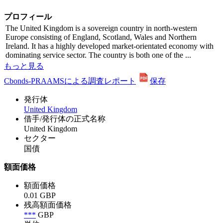
プロフィール
The United Kingdom is a sovereign country in north-western
Europe consisting of England, Scotland, Wales and Northern
Ireland. It has a highly developed market-orientated economy with
dominating service sector. The country is both one of the ...
もっと見る
Cbonds-PRAAMSによる調査レポート
保存
発行体
United Kingdom
借手/発行体の正式名称
United Kingdom
セクター
国債
額面価格
額面価格
0.01 GBP
残高額面価格
***
GBP