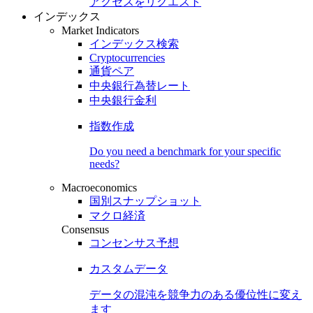
アクセスをリクエスト
インデックス
Market Indicators
インデックス検索
Cryptocurrencies
通貨ペア
中央銀行為替レート
中央銀行金利
指数作成
Do you need a benchmark for your specific
needs?
Macroeconomics
国別スナップショット
マクロ経済
Consensus
コンセンサス予想
カスタムデータ
データの混沌を競争力のある
優位性
に変え
ます