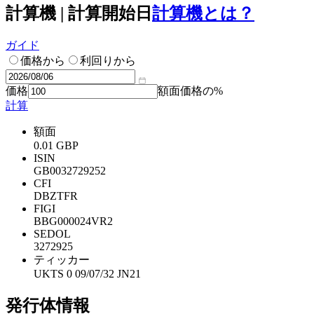
計算機 | 計算開始日
計算機とは？
ガイド
価格から
利回りから
価格
額面価格の%
計算
額面
0.01 GBP
ISIN
GB0032729252
CFI
DBZTFR
FIGI
BBG000024VR2
SEDOL
3272925
ティッカー
UKTS 0 09/07/32 JN21
発行体情報