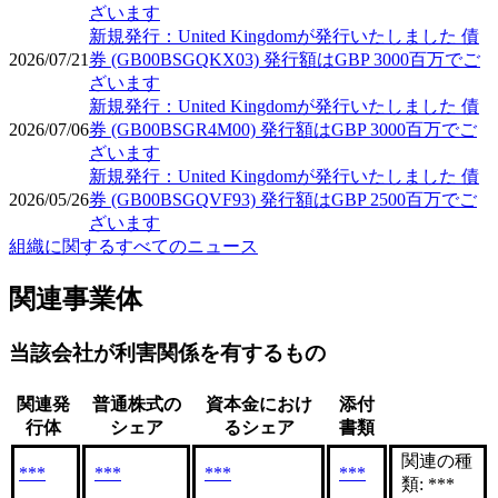
ざいます
新規発行：United Kingdomが発行いたしました 債
2026/07/21
券 (GB00BSGQKX03) 発行額はGBP 3000百万でご
ざいます
新規発行：United Kingdomが発行いたしました 債
2026/07/06
券 (GB00BSGR4M00) 発行額はGBP 3000百万でご
ざいます
新規発行：United Kingdomが発行いたしました 債
2026/05/26
券 (GB00BSGQVF93) 発行額はGBP 2500百万でご
ざいます
組織に関するすべてのニュース
関連事業体
当該会社が利害関係を有するもの
関連発
普通株式の
資本金におけ
添付
行体
シェア
るシェア
書類
関連の種
***
***
***
***
類: ***