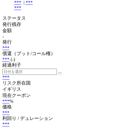
***
|
***
***
ステータス
発行残存
金額
-
発行
***
償還（プット/コール権）
***
(-)
経過利子
***
リスク所在国
イギリス
現在クーポン
***
%
価格
***
利回り / デュレーション
***