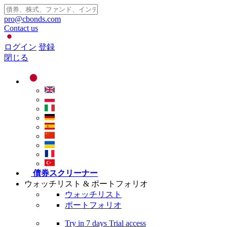
pro@cbonds.com
Contact us
ログイン
登録
閉じる
債券スクリーナー
ウォッチリスト & ポートフォリオ
ウォッチリスト
ポートフォリオ
Try in
7 days
Trial access