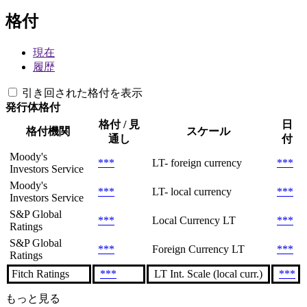
格付
現在
履歴
引き回された格付を表示
発行体格付
格付 / 見
日
格付機関
スケール
通し
付
Moody's
***
LT- foreign currency
***
Investors Service
Moody's
***
LT- local currency
***
Investors Service
S&P Global
***
Local Currency LT
***
Ratings
S&P Global
***
Foreign Currency LT
***
Ratings
Fitch Ratings
***
LT Int. Scale (local curr.)
***
もっと見る