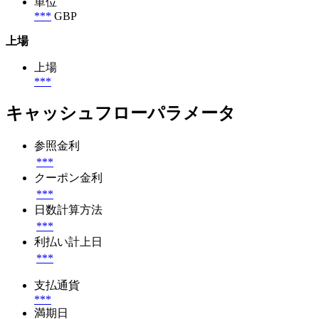
単位
***
GBP
上場
上場
***
キャッシュフローパラメータ
参照金利
***
クーポン金利
***
日数計算方法
***
利払い計上日
***
支払通貨
***
満期日