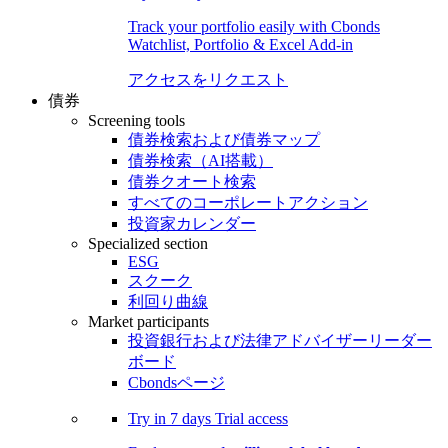
Track your portfolio easily with Cbonds
Watchlist, Portfolio & Excel Add-in
アクセスをリクエスト
債券
Screening tools
債券検索および債券マップ
債券検索（AI搭載）
債券クオート検索
すべてのコーポレートアクション
投資家カレンダー
Specialized section
ESG
スクーク
利回り曲線
Market participants
投資銀行および法律アドバイザーリーダー
ボード
Cbondsページ
Try in
7 days
Trial access