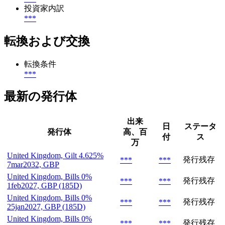
投資家内訳
***
転換および交換
転換条件
***
最新の発行体
出来
日
ステータ
発行体
高、百
付
ス
万
United Kingdom, Gilt 4.625%
発行残存
***
***
7mar2032, GBP
United Kingdom, Bills 0%
発行残存
***
***
1feb2027, GBP (185D)
United Kingdom, Bills 0%
発行残存
***
***
25jan2027, GBP (185D)
United Kingdom, Bills 0%
発行残存
***
***