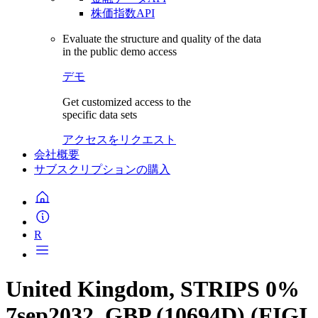
株価指数API
Evaluate the structure and quality of the data
in the public demo access
デモ
Get customized access to the
specific data sets
アクセスをリクエスト
会社概要
サブスクリプションの購入
R
United Kingdom, STRIPS 0%
7sep2032, GBP (10694D) (FIGI