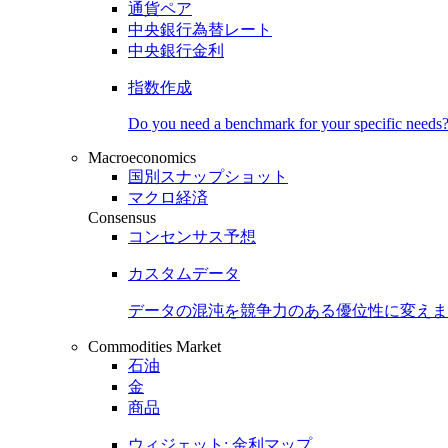
通貨ペア
中央銀行為替レート
中央銀行金利
指数作成
Do you need a benchmark for your specific needs
Macroeconomics
国別スナップショット
マクロ経済
Consensus
コンセンサス予想
カスタムデータ
データの混沌を競争力のある
優位性
に変えま
Commodities Market
石油
金
商品
ウィジェット: 金利マップ