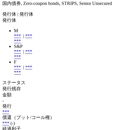
国内債券, Zero-coupon bonds, STRIPS, Senior Unsecured
発行体
| 発行体
発行体
M
***
|
***
***
S&P
***
|
***
***
F
***
|
***
***
ステータス
発行残存
金額
-
発行
***
償還（プット/コール権）
***
(-)
経過利子