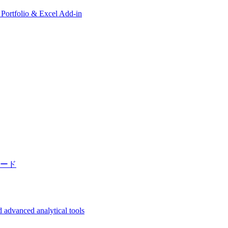
, Portfolio & Excel Add-in
ード
 advanced analytical tools