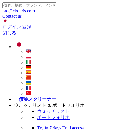
pro@cbonds.com
Contact us
ログイン
登録
閉じる
債券スクリーナー
ウォッチリスト & ポートフォリオ
ウォッチリスト
ポートフォリオ
Try in
7 days
Trial access