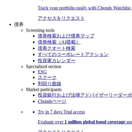
Track your portfolio easily with Cbonds Watchlist
アクセスをリクエスト
債券
Screening tools
債券検索および債券マップ
債券検索（AI搭載）
債券クオート検索
すべてのコーポレートアクション
投資家カレンダー
Specialized section
ESG
スクーク
利回り曲線
Market participants
投資銀行および法律アドバイザーリーダーボ
Cbondsページ
Try in
7 days
Trial access
Evaluate over
1 million global bond coverage
and