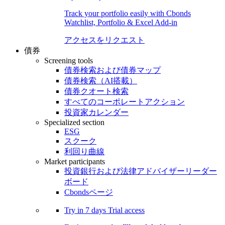
Track your portfolio easily with Cbonds
Watchlist, Portfolio & Excel Add-in
アクセスをリクエスト
債券
Screening tools
債券検索および債券マップ
債券検索（AI搭載）
債券クオート検索
すべてのコーポレートアクション
投資家カレンダー
Specialized section
ESG
スクーク
利回り曲線
Market participants
投資銀行および法律アドバイザーリーダー
ボード
Cbondsページ
Try in
7 days
Trial access