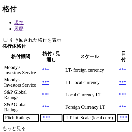
格付
現在
履歴
引き回された格付を表示
発行体格付
格付 / 見
日
格付機関
スケール
通し
付
Moody's
***
LT- foreign currency
***
Investors Service
Moody's
***
LT- local currency
***
Investors Service
S&P Global
***
Local Currency LT
***
Ratings
S&P Global
***
Foreign Currency LT
***
Ratings
Fitch Ratings
***
LT Int. Scale (local curr.)
***
もっと見る