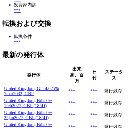
投資家内訳
***
転換および交換
転換条件
***
最新の発行体
出来
日
ステータ
発行体
高、百
付
ス
万
United Kingdom, Gilt 4.625%
発行残存
***
***
7mar2032, GBP
United Kingdom, Bills 0%
発行残存
***
***
1feb2027, GBP (185D)
United Kingdom, Bills 0%
発行残存
***
***
25jan2027, GBP (185D)
United Kingdom, Bills 0%
発行残存
***
***