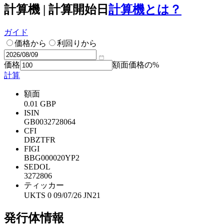
計算機 | 計算開始日
計算機とは？
ガイド
価格から
利回りから
価格
額面価格の%
計算
額面
0.01 GBP
ISIN
GB0032728064
CFI
DBZTFR
FIGI
BBG000020YP2
SEDOL
3272806
ティッカー
UKTS 0 09/07/26 JN21
発行体情報