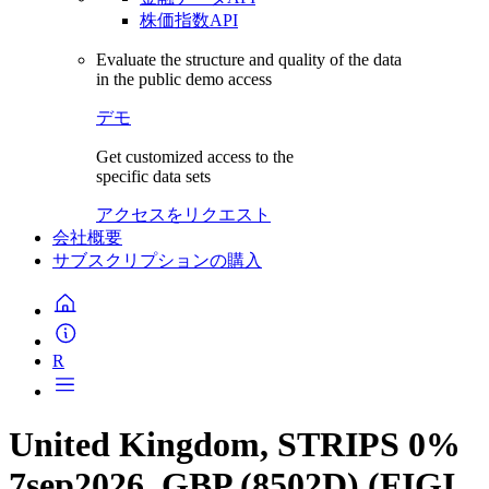
株価指数API
Evaluate the structure and quality of the data
in the public demo access
デモ
Get customized access to the
specific data sets
アクセスをリクエスト
会社概要
サブスクリプションの購入
R
United Kingdom, STRIPS 0%
7sep2026, GBP (8502D) (FIGI