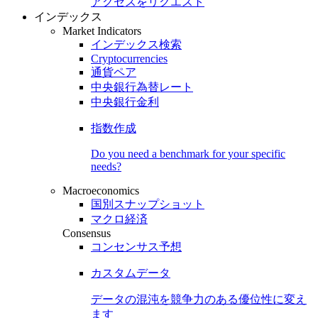
アクセスをリクエスト
インデックス
Market Indicators
インデックス検索
Cryptocurrencies
通貨ペア
中央銀行為替レート
中央銀行金利
指数作成
Do you need a benchmark for your specific
needs?
Macroeconomics
国別スナップショット
マクロ経済
Consensus
コンセンサス予想
カスタムデータ
データの混沌を競争力のある
優位性
に変え
ます