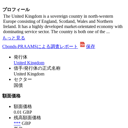
プロフィール
The United Kingdom is a sovereign country in north-western
Europe consisting of England, Scotland, Wales and Northern
Ireland. It has a highly developed market-orientated economy with
dominating service sector. The country is both one of the ...
もっと見る
Cbonds-PRAAMSによる調査レポート
保存
発行体
United Kingdom
借手/発行体の正式名称
United Kingdom
セクター
国債
額面価格
額面価格
0.01 GBP
残高額面価格
***
GBP