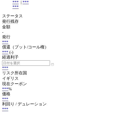
***
|
***
***
ステータス
発行残存
金額
-
発行
***
償還（プット/コール権）
***
(-)
経過利子
***
リスク所在国
イギリス
現在クーポン
***
%
価格
***
利回り / デュレーション
***