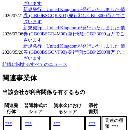
ざいます
新規発行：United Kingdomが発行いたしました 債
2026/07/21
券 (GB00BSGQKX03) 発行額はGBP 3000百万でご
ざいます
新規発行：United Kingdomが発行いたしました 債
2026/07/06
券 (GB00BSGR4M00) 発行額はGBP 3000百万でご
ざいます
新規発行：United Kingdomが発行いたしました 債
2026/05/26
券 (GB00BSGQVF93) 発行額はGBP 2500百万でご
ざいます
組織に関するすべてのニュース
関連事業体
当該会社が利害関係を有するもの
関連発
普通株式の
資本金におけ
添付
行体
シェア
るシェア
書類
関連の種
***
***
***
***
類: ***