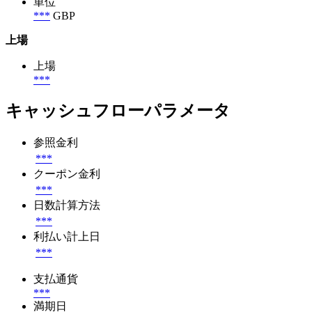
単位
***
GBP
上場
上場
***
キャッシュフローパラメータ
参照金利
***
クーポン金利
***
日数計算方法
***
利払い計上日
***
支払通貨
***
満期日