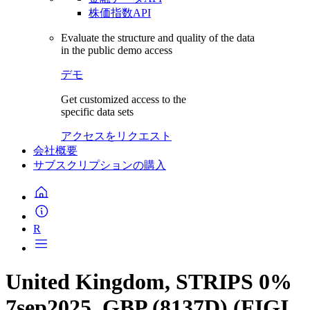
株価指数API
Evaluate the structure and quality of the data
in the public demo access
デモ
Get customized access to the
specific data sets
アクセスをリクエスト
会社概要
サブスクリプションの購入
R
United Kingdom, STRIPS 0%
7sep2025, GBP (8137D) (FIGI