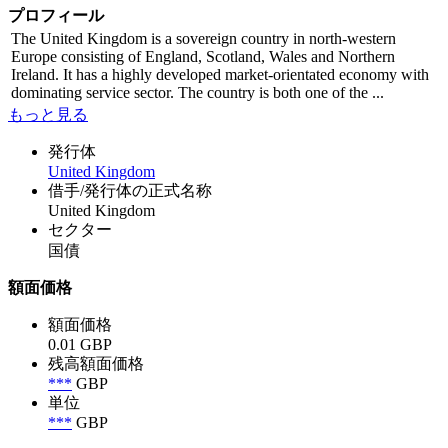
プロフィール
The United Kingdom is a sovereign country in north-western
Europe consisting of England, Scotland, Wales and Northern
Ireland. It has a highly developed market-orientated economy with
dominating service sector. The country is both one of the ...
もっと見る
発行体
United Kingdom
借手/発行体の正式名称
United Kingdom
セクター
国債
額面価格
額面価格
0.01 GBP
残高額面価格
***
GBP
単位
***
GBP