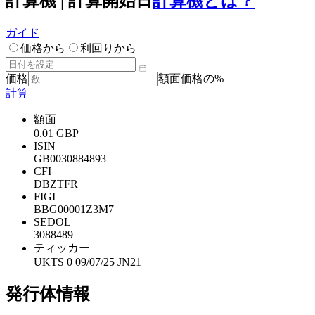
計算機 | 計算開始日
計算機とは？
ガイド
価格から
利回りから
価格
額面価格の%
計算
額面
0.01 GBP
ISIN
GB0030884893
CFI
DBZTFR
FIGI
BBG00001Z3M7
SEDOL
3088489
ティッカー
UKTS 0 09/07/25 JN21
発行体情報