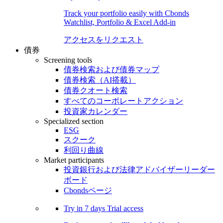
Track your portfolio easily with Cbonds
Watchlist, Portfolio & Excel Add-in
アクセスをリクエスト
債券
Screening tools
債券検索および債券マップ
債券検索（AI搭載）
債券クオート検索
すべてのコーポレートアクション
投資家カレンダー
Specialized section
ESG
スクーク
利回り曲線
Market participants
投資銀行および法律アドバイザーリーダー
ボード
Cbondsページ
Try in
7 days
Trial access