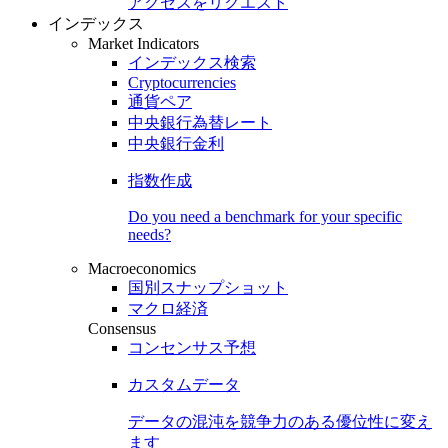
アクセスをリクエスト
インデックス
Market Indicators
インデックス検索
Cryptocurrencies
通貨ペア
中央銀行為替レート
中央銀行金利
指数作成
Do you need a benchmark for your specific
needs?
Macroeconomics
国別スナップショット
マクロ経済
Consensus
コンセンサス予想
カスタムデータ
データの混沌を競争力のある
優位性
に変え
ます