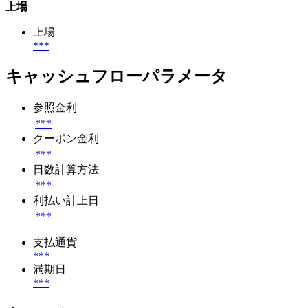
上場
上場
***
キャッシュフローパラメータ
参照金利
***
クーポン金利
***
日数計算方法
***
利払い計上日
***
支払通貨
***
満期日
***