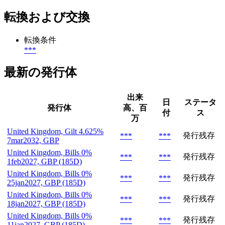
転換および交換
転換条件
***
最新の発行体
出来
日
ステータ
発行体
高、百
付
ス
万
United Kingdom, Gilt 4.625%
発行残存
***
***
7mar2032, GBP
United Kingdom, Bills 0%
発行残存
***
***
1feb2027, GBP (185D)
United Kingdom, Bills 0%
発行残存
***
***
25jan2027, GBP (185D)
United Kingdom, Bills 0%
発行残存
***
***
18jan2027, GBP (185D)
United Kingdom, Bills 0%
発行残存
***
***
11jan2027, GBP (185D)