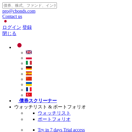
pro@cbonds.com
Contact us
ログイン
登録
閉じる
債券スクリーナー
ウォッチリスト & ポートフォリオ
ウォッチリスト
ポートフォリオ
Try in
7 days
Trial access