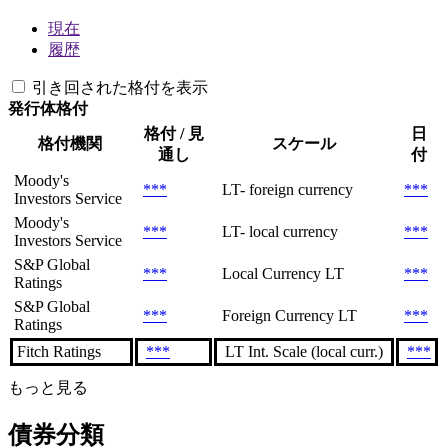
現在
履歴
引き回された格付を表示
発行体格付
格付 / 見
日
格付機関
スケール
通し
付
Moody's
***
LT- foreign currency
***
Investors Service
Moody's
***
LT- local currency
***
Investors Service
S&P Global
***
Local Currency LT
***
Ratings
S&P Global
***
Foreign Currency LT
***
Ratings
Fitch Ratings
***
LT Int. Scale (local curr.)
***
もっと見る
債券分類