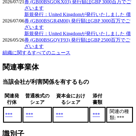
2026/07/21
券 (GB00BSGQKX03) 発行額はGBP 3000百万でご
ざいます
新規発行：United Kingdomが発行いたしました 債
2026/07/06
券 (GB00BSGR4M00) 発行額はGBP 3000百万でご
ざいます
新規発行：United Kingdomが発行いたしました 債
2026/05/26
券 (GB00BSGQVF93) 発行額はGBP 2500百万でご
ざいます
組織に関するすべてのニュース
関連事業体
当該会社が利害関係を有するもの
関連発
普通株式の
資本金におけ
添付
行体
シェア
るシェア
書類
関連の種
***
***
***
***
類: ***
識別子