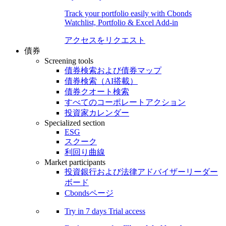
Track your portfolio easily with Cbonds
Watchlist, Portfolio & Excel Add-in
アクセスをリクエスト
債券
Screening tools
債券検索および債券マップ
債券検索（AI搭載）
債券クオート検索
すべてのコーポレートアクション
投資家カレンダー
Specialized section
ESG
スクーク
利回り曲線
Market participants
投資銀行および法律アドバイザーリーダー
ボード
Cbondsページ
Try in
7 days
Trial access