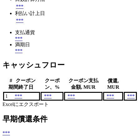
***
利払い計上日
***
支払通貨
***
満期日
***
キャッシュフロー
#
クーポン
クーポ
クーポン支払
償還,
期間終了日
ン、%
金額, MUR
MUR
1
***
***
***
***
***
Excelにエクスポート
早期償還条件
***