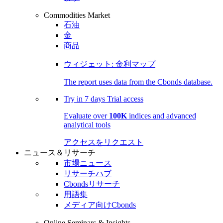
Commodities Market
石油
金
商品
ウィジェット: 金利マップ
The report uses data from the Cbonds database.
Try in
7 days
Trial access
Evaluate over
100K
indices and advanced
analytical tools
アクセスをリクエスト
ニュース＆リサーチ
市場ニュース
リサーチハブ
Cbondsリサーチ
用語集
メディア向けCbonds
Online Seminars & Insights