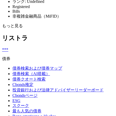
ランク: Undefined
Registered
Bills
非複雑金融商品（MiFID）
もっと見る
リストラ
***
債券
債券検索および債券マップ
債券検索（AI搭載）
債券クオート検索
Cbonds推定
投資銀行および法律アドバイザーリーダーボード
Cbondsページ
ESG
スクーク
最も人気の債券