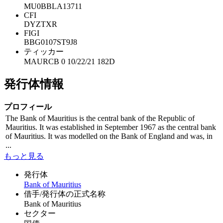
MU0BBLA13711
CFI
DYZTXR
FIGI
BBG0107ST9J8
ティッカー
MAURCB 0 10/22/21 182D
発行体情報
プロフィール
The Bank of Mauritius is the central bank of the Republic of
Mauritius. It was established in September 1967 as the central bank
of Mauritius. It was modelled on the Bank of England and was, in
...
もっと見る
発行体
Bank of Mauritius
借手/発行体の正式名称
Bank of Mauritius
セクター