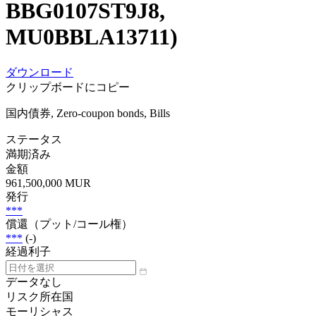
BBG0107ST9J8,
MU0BBLA13711)
ダウンロード
クリップボードにコピー
国内債券, Zero-coupon bonds, Bills
ステータス
満期済み
金額
961,500,000 MUR
発行
***
償還（プット/コール権）
***
(-)
経過利子
データなし
リスク所在国
モーリシャス