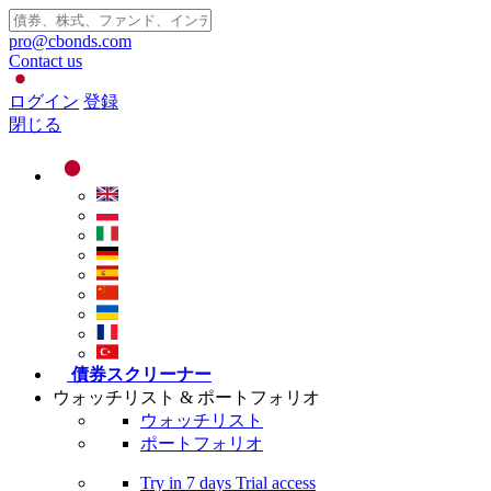
pro@cbonds.com
Contact us
ログイン
登録
閉じる
債券スクリーナー
ウォッチリスト & ポートフォリオ
ウォッチリスト
ポートフォリオ
Try in
7 days
Trial access