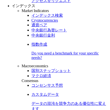
アクセスをリクエスト
インデックス
Market Indicators
インデックス検索
Cryptocurrencies
通貨ペア
中央銀行為替レート
中央銀行金利
指数作成
Do you need a benchmark for your specific
needs?
Macroeconomics
国別スナップショット
マクロ経済
Consensus
コンセンサス予想
カスタムデータ
データの混沌を競争力のある
優位性
に変え
ます