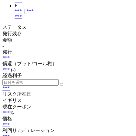
***
F
***
|
***
***
ステータス
発行残存
金額
-
発行
***
償還（プット/コール権）
***
(-)
経過利子
***
リスク所在国
イギリス
現在クーポン
***
%
価格
***
利回り / デュレーション