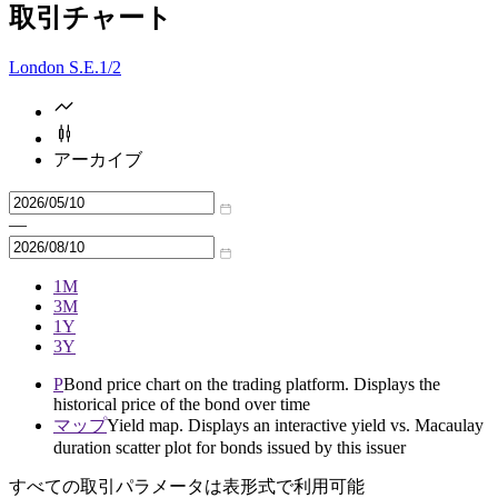
取引チャート
London S.E.
1/2
アーカイブ
—
1M
3M
1Y
3Y
P
Bond price chart on the trading platform. Displays the
historical price of the bond over time
マップ
Yield map. Displays an interactive yield vs. Macaulay
duration scatter plot for bonds issued by this issuer
すべての取引パラメータは表形式で利用可能