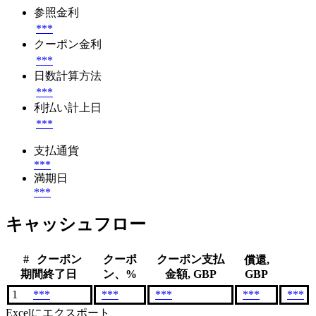
参照金利
***
クーポン金利
***
日数計算方法
***
利払い計上日
***
支払通貨
***
満期日
***
キャッシュフロー
#
クーポン
クーポ
クーポン支払
償還,
期間終了日
ン、%
金額, GBP
GBP
1
***
***
***
***
***
Excelにエクスポート