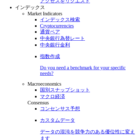
アクセスをリクエスト
インデックス
Market Indicators
インデックス検索
Cryptocurrencies
通貨ペア
中央銀行為替レート
中央銀行金利
指数作成
Do you need a benchmark for your specific
needs?
Macroeconomics
国別スナップショット
マクロ経済
Consensus
コンセンサス予想
カスタムデータ
データの混沌を競争力のある
優位性
に変え
ます