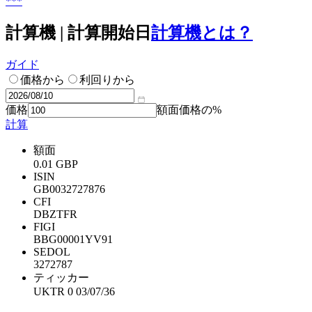
***
計算機 | 計算開始日
計算機とは？
ガイド
価格から
利回りから
価格
額面価格の%
計算
額面
0.01 GBP
ISIN
GB0032727876
CFI
DBZTFR
FIGI
BBG00001YV91
SEDOL
3272787
ティッカー
UKTR 0 03/07/36