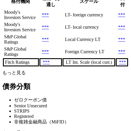
格付機関
スケール
通し
付
Moody's
***
LT- foreign currency
***
Investors Service
Moody's
***
LT- local currency
***
Investors Service
S&P Global
***
Local Currency LT
***
Ratings
S&P Global
***
Foreign Currency LT
***
Ratings
Fitch Ratings
***
LT Int. Scale (local curr.)
***
もっと見る
債券分類
ゼロクーポン債
Senior Unsecured
STRIPS
Registered
非複雑金融商品（MiFID）