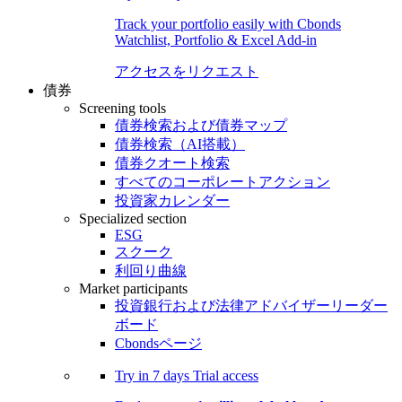
Track your portfolio easily with Cbonds
Watchlist, Portfolio & Excel Add-in
アクセスをリクエスト
債券
Screening tools
債券検索および債券マップ
債券検索（AI搭載）
債券クオート検索
すべてのコーポレートアクション
投資家カレンダー
Specialized section
ESG
スクーク
利回り曲線
Market participants
投資銀行および法律アドバイザーリーダー
ボード
Cbondsページ
Try in
7 days
Trial access