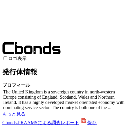
ロゴ表示
発行体情報
プロフィール
The United Kingdom is a sovereign country in north-western
Europe consisting of England, Scotland, Wales and Northern
Ireland. It has a highly developed market-orientated economy with
dominating service sector. The country is both one of the ...
もっと見る
Cbonds-PRAAMSによる調査レポート
保存