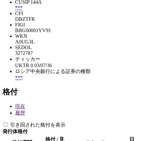
CUSIP 144A
***
CFI
DBZTFR
FIGI
BBG00001YV91
WKN
A0UG3L
SEDOL
3272787
ティッカー
UKTR 0 03/07/36
ロシア中央銀行による証券の種類
***
格付
現在
履歴
引き回された格付を表示
発行体格付
格付 / 見
日