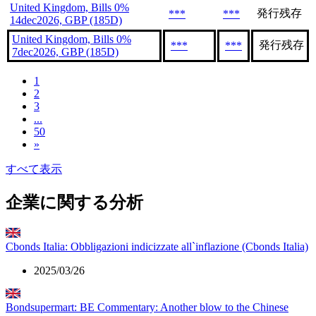
United Kingdom, Bills 0%
発行残存
***
***
14dec2026, GBP (185D)
United Kingdom, Bills 0%
発行残存
***
***
7dec2026, GBP (185D)
1
2
3
...
50
»
すべて表示
企業に関する分析
Cbonds Italia: Obbligazioni indicizzate all`inflazione (Cbonds Italia)
2025/03/26
Bondsupermart: BE Commentary: Another blow to the Chinese