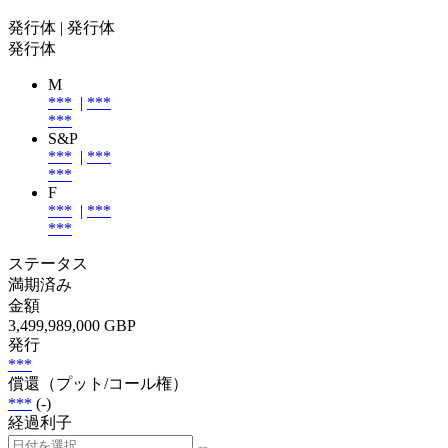
発行体
| 発行体
発行体
M
***
|
***
***
S&P
***
|
***
***
F
***
|
***
***
ステータス
満期済み
金額
3,499,989,000 GBP
発行
***
償還（プット/コール権）
***
(-)
経過利子