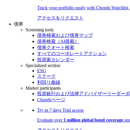
Track your portfolio easily with Cbonds Watchlist
アクセスをリクエスト
債券
Screening tools
債券検索および債券マップ
債券検索（AI搭載）
債券クオート検索
すべてのコーポレートアクション
投資家カレンダー
Specialized section
ESG
スクーク
利回り曲線
Market participants
投資銀行および法律アドバイザーリーダーボ
Cbondsページ
Try in
7 days
Trial access
Evaluate over
1 million global bond coverage
and