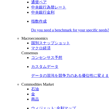
通貨ペア
中央銀行為替レート
中央銀行金利
指数作成
Do you need a benchmark for your specific needs
Macroeconomics
国別スナップショット
マクロ経済
Consensus
コンセンサス予想
カスタムデータ
データの混沌を競争力のある
優位性
に変えま
Commodities Market
石油
金
商品
ウィジェット: 金利マップ