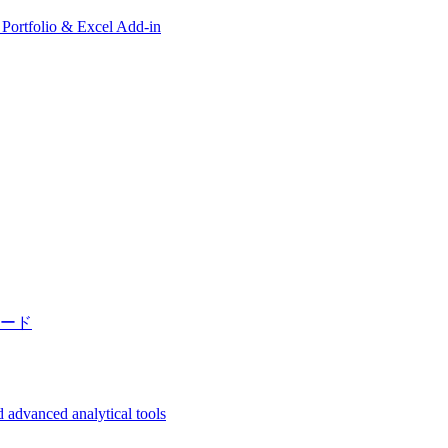
, Portfolio & Excel Add-in
ード
 advanced analytical tools