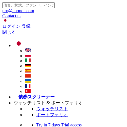
pro@cbonds.com
Contact us
ログイン
登録
閉じる
債券スクリーナー
ウォッチリスト & ポートフォリオ
ウォッチリスト
ポートフォリオ
Try in
7 days
Trial access