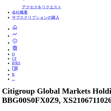
アクセスをリクエスト
会社概要
サブスクリプションの購入
Q
CF
IFRS
R
...
Citigroup Global Markets Hol
BBG00S0FX0Z9, XS2106711026