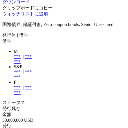
ダウンロード
クリップボードにコピー
ウォッチリストに追加
国際債券, 保証付き, Zero-coupon bonds, Senior Unsecured
発行体
| 借手
借手
M
***
|
***
***
S&P
***
|
***
***
F
***
|
***
***
ステータス
発行残存
金額
30,000,000 USD
発行