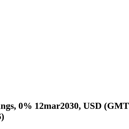
dings, 0% 12mar2030, USD (GM
)