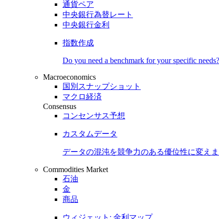
通貨ペア
中央銀行為替レート
中央銀行金利
指数作成
Do you need a benchmark for your specific needs
Macroeconomics
国別スナップショット
マクロ経済
Consensus
コンセンサス予想
カスタムデータ
データの混沌を競争力のある
優位性
に変えま
Commodities Market
石油
金
商品
ウィジェット: 金利マップ