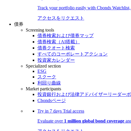
Track your portfolio easily with Cbonds Watchlist
アクセスをリクエスト
債券
Screening tools
債券検索および債券マップ
債券検索（AI搭載）
債券クオート検索
すべてのコーポレートアクション
投資家カレンダー
Specialized section
ESG
スクーク
利回り曲線
Market participants
投資銀行および法律アドバイザーリーダーボ
Cbondsページ
Try in
7 days
Trial access
Evaluate over
1 million global bond coverage
and