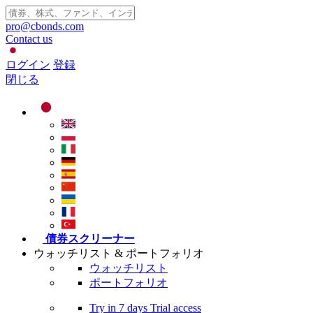
pro@cbonds.com
Contact us
ログイン
登録
閉じる
債券スクリーナー
ウォッチリスト & ポートフォリオ
ウォッチリスト
ポートフォリオ
Try in
7 days
Trial access