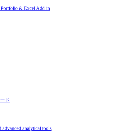
, Portfolio & Excel Add-in
ード
 advanced analytical tools