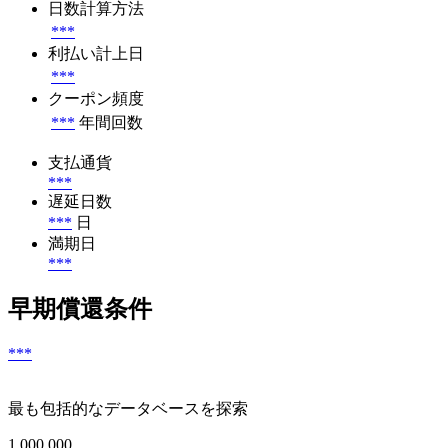
日数計算方法
***
利払い計上日
***
クーポン頻度
***
年間回数
支払通貨
***
遅延日数
***
日
満期日
***
早期償還条件
***
最も包括的なデータベースを探索
1 000 000