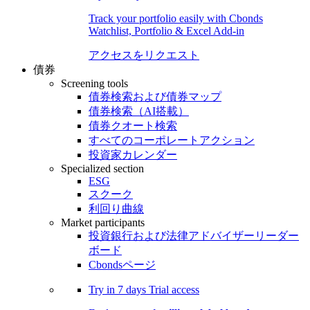
Track your portfolio easily with Cbonds
Watchlist, Portfolio & Excel Add-in
アクセスをリクエスト
債券
Screening tools
債券検索および債券マップ
債券検索（AI搭載）
債券クオート検索
すべてのコーポレートアクション
投資家カレンダー
Specialized section
ESG
スクーク
利回り曲線
Market participants
投資銀行および法律アドバイザーリーダー
ボード
Cbondsページ
Try in
7 days
Trial access