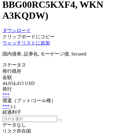
BBG00RC5KXF4, WKN
A3KQDW)
ダウンロード
クリップボードにコピー
ウォッチリストに追加
国内債券, 証券化, モーゲージ債, Secured
ステータス
発行残存
金額
44,654,415 USD
発行
***
償還（プット/コール権）
***
(-)
経過利子
データなし
リスク所在国