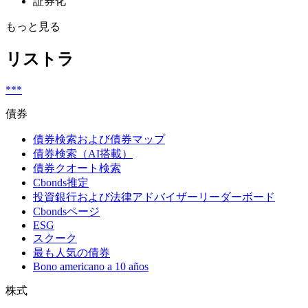
証券化
もっと見る
リストラ
***
債券
債券検索および債券マップ
債券検索（AI搭載）
債券クオート検索
Cbonds推定
投資銀行および法律アドバイザーリーダーボード
Cbondsページ
ESG
スクーク
最も人気の債券
Bono americano a 10 años
株式