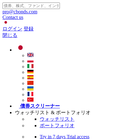
pro@cbonds.com
Contact us
ログイン
登録
閉じる
債券スクリーナー
ウォッチリスト & ポートフォリオ
ウォッチリスト
ポートフォリオ
Try in
7 days
Trial access