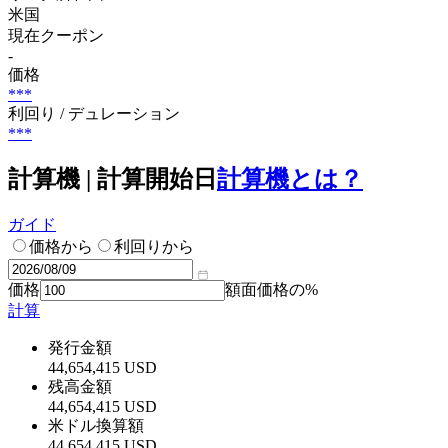
米国
現在クーポン
-
価格
***
利回り / デュレーション
***
計算機 | 計算開始日
計算機とは？
ガイド
価格から
利回りから
価格
額面価格の%
計算
発行金額
44,654,415 USD
残高金額
44,654,415 USD
米ドル換算額
44,654,415 USD