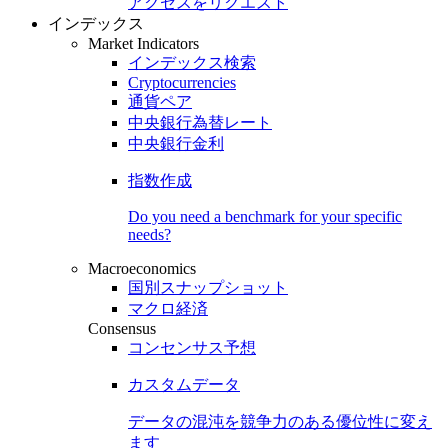
アクセスをリクエスト
インデックス
Market Indicators
インデックス検索
Cryptocurrencies
通貨ペア
中央銀行為替レート
中央銀行金利
指数作成
Do you need a benchmark for your specific
needs?
Macroeconomics
国別スナップショット
マクロ経済
Consensus
コンセンサス予想
カスタムデータ
データの混沌を競争力のある
優位性
に変え
ます