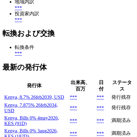
地域内訳
***
投資家内訳
***
転換および交換
転換条件
***
最新の発行体
出来高、
日
ステータ
発行体
百万
付
ス
Kenya, 8.7% 26feb2039, USD
***
***
発行残存
Kenya, 7.875% 26feb2034,
発行残存
***
***
USD
Kenya, Bills 0% 4may2026,
満期済み
***
***
KES (91D)
Kenya, Bills 0% 3aug2026,
満期済み
***
***
KES (182D)