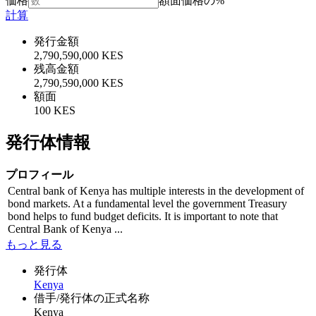
価格
額面価格の%
計算
発行金額
2,790,590,000 KES
残高金額
2,790,590,000 KES
額面
100 KES
発行体情報
プロフィール
Central bank of Kenya has multiple interests in the development of
bond markets. At a fundamental level the government Treasury
bond helps to fund budget deficits. It is important to note that
Central Bank of Kenya ...
もっと見る
発行体
Kenya
借手/発行体の正式名称
Kenya