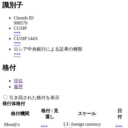
識別子
Cbonds ID
998579
CUSIP
***
CUSIP 144A
***
ロシア中央銀行による証券の種類
***
格付
現在
履歴
引き回された格付を表示
発行体格付
格付 / 見
日
格付機関
スケール
通し
付
LT- foreign currency
Moody's
***
***