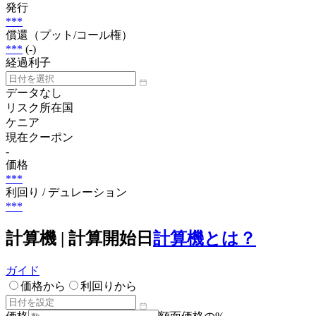
発行
***
償還（プット/コール権）
***
(-)
経過利子
データなし
リスク所在国
ケニア
現在クーポン
-
価格
***
利回り / デュレーション
***
計算機 | 計算開始日
計算機とは？
ガイド
価格から
利回りから