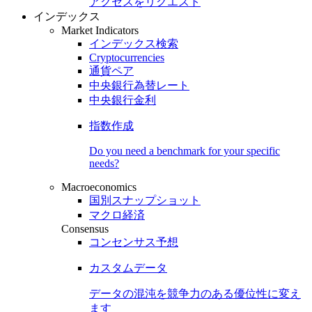
アクセスをリクエスト
インデックス
Market Indicators
インデックス検索
Cryptocurrencies
通貨ペア
中央銀行為替レート
中央銀行金利
指数作成
Do you need a benchmark for your specific
needs?
Macroeconomics
国別スナップショット
マクロ経済
Consensus
コンセンサス予想
カスタムデータ
データの混沌を競争力のある
優位性
に変え
ます