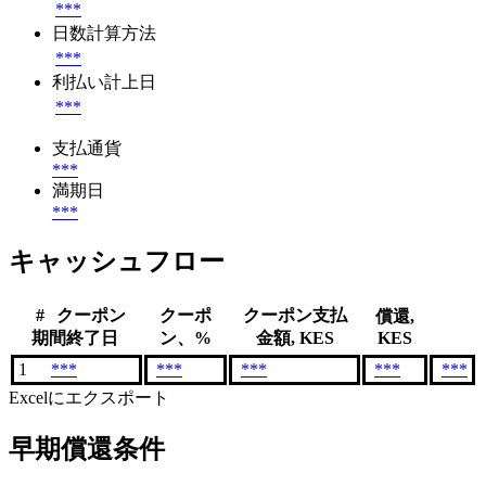
***
日数計算方法
***
利払い計上日
***
支払通貨
***
満期日
***
キャッシュフロー
#
クーポン
クーポ
クーポン支払
償還,
期間終了日
ン、%
金額, KES
KES
1
***
***
***
***
***
Excelにエクスポート
早期償還条件