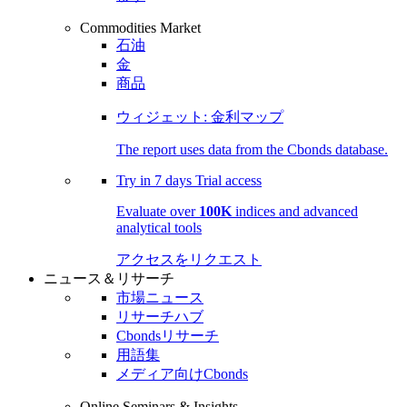
Commodities Market
石油
金
商品
ウィジェット: 金利マップ
The report uses data from the Cbonds database.
Try in
7 days
Trial access
Evaluate over
100K
indices and advanced
analytical tools
アクセスをリクエスト
ニュース＆リサーチ
市場ニュース
リサーチハブ
Cbondsリサーチ
用語集
メディア向けCbonds
Online Seminars & Insights