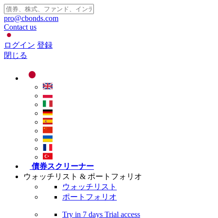
pro@cbonds.com
Contact us
ログイン
登録
閉じる
債券スクリーナー
ウォッチリスト & ポートフォリオ
ウォッチリスト
ポートフォリオ
Try in
7 days
Trial access