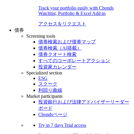
Track your portfolio easily with Cbonds
Watchlist, Portfolio & Excel Add-in
アクセスをリクエスト
債券
Screening tools
債券検索および債券マップ
債券検索（AI搭載）
債券クオート検索
すべてのコーポレートアクション
投資家カレンダー
Specialized section
ESG
スクーク
利回り曲線
Market participants
投資銀行および法律アドバイザーリーダー
ボード
Cbondsページ
Try in
7 days
Trial access