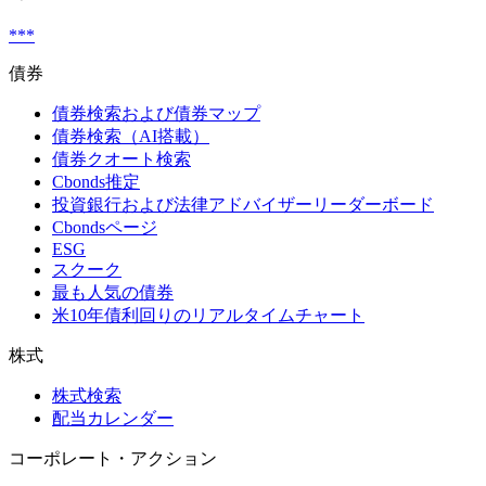
***
債券
債券検索および債券マップ
債券検索（AI搭載）
債券クオート検索
Cbonds推定
投資銀行および法律アドバイザーリーダーボード
Cbondsページ
ESG
スクーク
最も人気の債券
米10年債利回りのリアルタイムチャート
株式
株式検索
配当カレンダー
コーポレート・アクション