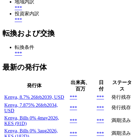
地域内訳
***
投資家内訳
***
転換および交換
転換条件
***
最新の発行体
出来高、
日
ステータ
発行体
百万
付
ス
Kenya, 8.7% 26feb2039, USD
***
***
発行残存
Kenya, 7.875% 26feb2034,
発行残存
***
***
USD
Kenya, Bills 0% 4may2026,
満期済み
***
***
KES (91D)
Kenya, Bills 0% 3aug2026,
満期済み
***
***
KES (182D)