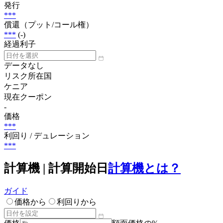
発行
***
償還（プット/コール権）
***
(-)
経過利子
データなし
リスク所在国
ケニア
現在クーポン
-
価格
***
利回り / デュレーション
***
計算機 | 計算開始日
計算機とは？
ガイド
価格から
利回りから