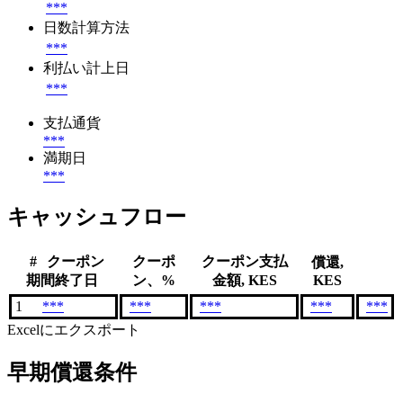
***
日数計算方法
***
利払い計上日
***
支払通貨
***
満期日
***
キャッシュフロー
#
クーポン
クーポ
クーポン支払
償還,
期間終了日
ン、%
金額, KES
KES
1
***
***
***
***
***
Excelにエクスポート
早期償還条件