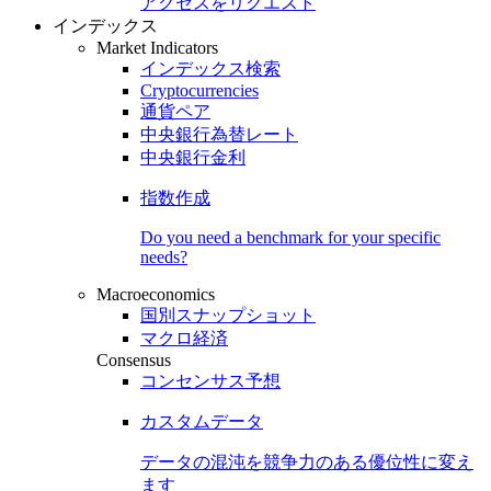
アクセスをリクエスト
インデックス
Market Indicators
インデックス検索
Cryptocurrencies
通貨ペア
中央銀行為替レート
中央銀行金利
指数作成
Do you need a benchmark for your specific
needs?
Macroeconomics
国別スナップショット
マクロ経済
Consensus
コンセンサス予想
カスタムデータ
データの混沌を競争力のある
優位性
に変え
ます