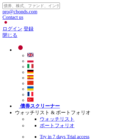
pro@cbonds.com
Contact us
ログイン
登録
閉じる
債券スクリーナー
ウォッチリスト & ポートフォリオ
ウォッチリスト
ポートフォリオ
Try in
7 days
Trial access