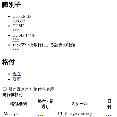
識別子
Cbonds ID
998577
CUSIP
***
CUSIP 144A
***
ロシア中央銀行による証券の種類
***
格付
現在
履歴
引き回された格付を表示
発行体格付
格付 / 見
日
格付機関
スケール
通し
付
LT- foreign currency
Moody's
***
***