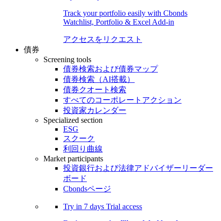
Track your portfolio easily with Cbonds
Watchlist, Portfolio & Excel Add-in
アクセスをリクエスト
債券
Screening tools
債券検索および債券マップ
債券検索（AI搭載）
債券クオート検索
すべてのコーポレートアクション
投資家カレンダー
Specialized section
ESG
スクーク
利回り曲線
Market participants
投資銀行および法律アドバイザーリーダー
ボード
Cbondsページ
Try in
7 days
Trial access