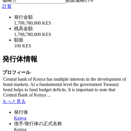
価格
額面価格の%
計算
発行金額
1,708,780,000 KES
残高金額
1,708,780,000 KES
額面
100 KES
発行体情報
プロフィール
Central bank of Kenya has multiple interests in the development of
bond markets. At a fundamental level the government Treasury
bond helps to fund budget deficits. It is important to note that
Central Bank of Kenya ...
もっと見る
発行体
Kenya
借手/発行体の正式名称
Kenya