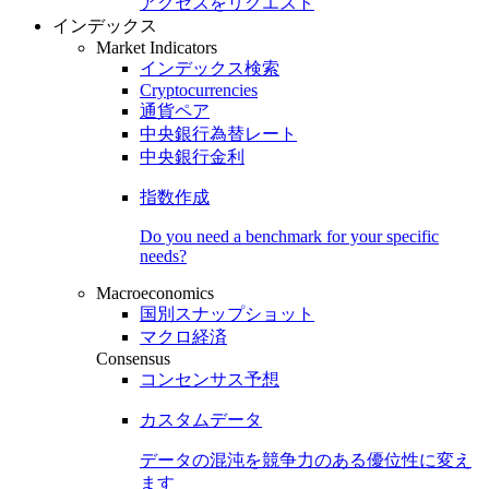
アクセスをリクエスト
インデックス
Market Indicators
インデックス検索
Cryptocurrencies
通貨ペア
中央銀行為替レート
中央銀行金利
指数作成
Do you need a benchmark for your specific
needs?
Macroeconomics
国別スナップショット
マクロ経済
Consensus
コンセンサス予想
カスタムデータ
データの混沌を競争力のある
優位性
に変え
ます