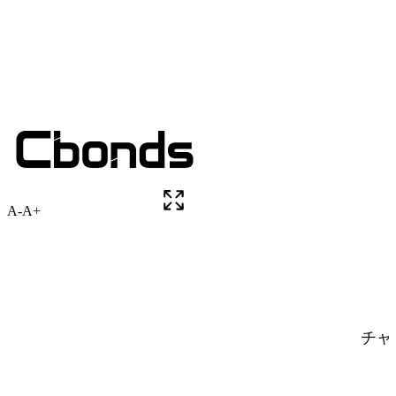
A-
A+
チャ