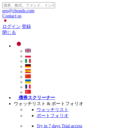
pro@cbonds.com
Contact us
ログイン
登録
閉じる
債券スクリーナー
ウォッチリスト & ポートフォリオ
ウォッチリスト
ポートフォリオ
Try in
7 days
Trial access