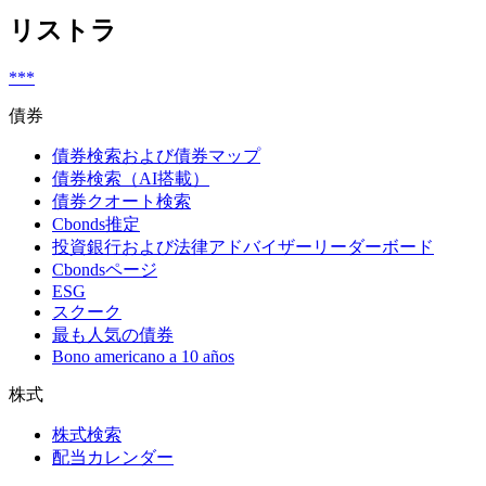
リストラ
***
債券
債券検索および債券マップ
債券検索（AI搭載）
債券クオート検索
Cbonds推定
投資銀行および法律アドバイザーリーダーボード
Cbondsページ
ESG
スクーク
最も人気の債券
Bono americano a 10 años
株式
株式検索
配当カレンダー