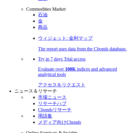
Commodities Market
石油
金
商品
ウィジェット: 金利マップ
The report uses data from the Cbonds database.
Try in
7 days
Trial access
Evaluate over
100K
indices and advanced
analytical tools
アクセスをリクエスト
ニュース＆リサーチ
市場ニュース
リサーチハブ
Cbondsリサーチ
用語集
メディア向けCbonds
Online Seminars & Insights