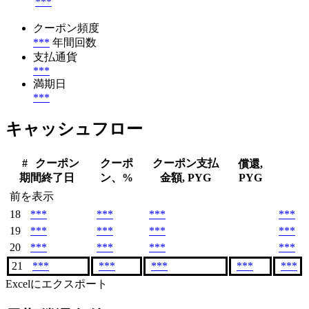
***
クーポン頻度
***
年間回数
支払通貨
***
満期日
***
キャッシュフロー
#
クーポン
クーポ
クーポン支払
償還,
期間終了日
ン、%
金額, PYG
PYG
前を表示
18
***
***
***
***
19
***
***
***
***
20
***
***
***
***
21
***
***
***
***
***
Excelにエクスポート