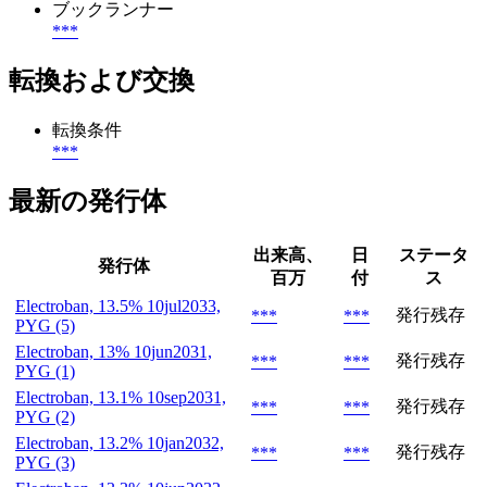
ブックランナー
***
転換および交換
転換条件
***
最新の発行体
出来高、
日
ステータ
発行体
百万
付
ス
Electroban, 13.5% 10jul2033,
発行残存
***
***
PYG (5)
Electroban, 13% 10jun2031,
発行残存
***
***
PYG (1)
Electroban, 13.1% 10sep2031,
発行残存
***
***
PYG (2)
Electroban, 13.2% 10jan2032,
発行残存
***
***
PYG (3)