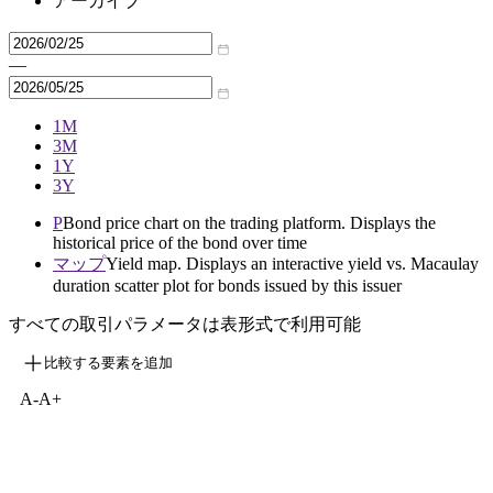
アーカイブ
—
1M
3M
1Y
3Y
P
Bond price chart on the trading platform. Displays the
historical price of the bond over time
マップ
Yield map. Displays an interactive yield vs. Macaulay
duration scatter plot for bonds issued by this issuer
すべての取引パラメータは表形式で利用可能
比較する要素を追加