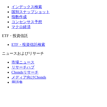
インデックス検索
国別スナップショット
指数作成
コンセンサス予想
マクロ経済
ETF・投資信託
ETF・投資信託検索
ニュースおよびリサーチ
市場ニュース
リサーチハブ
Cbondsリサーチ
メディア向けCbonds
用語集
ヘルプ
会社概要
支払いの保証