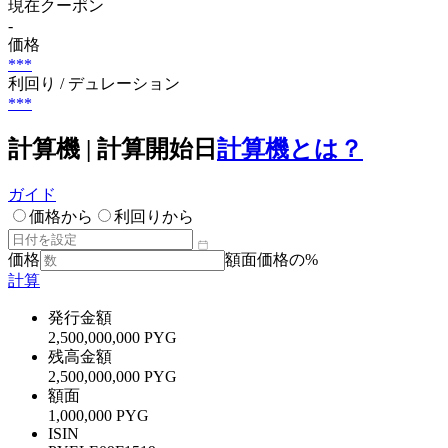
現在クーポン
-
価格
***
利回り / デュレーション
***
計算機 | 計算開始日
計算機とは？
ガイド
価格から
利回りから
価格
額面価格の%
計算
発行金額
2,500,000,000 PYG
残高金額
2,500,000,000 PYG
額面
1,000,000 PYG
ISIN