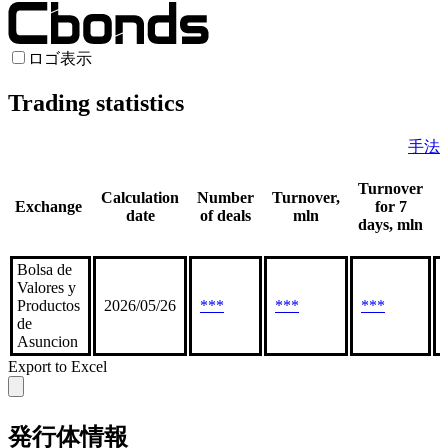
ロゴ表示
Trading statistics
手法
Turnover
Calculation
Number
Turnover,
Exchange
for 7
date
of deals
mln
days, mln
Bolsa de
Valores y
Productos
2026/05/26
***
***
***
de
Asuncion
Export to Excel
発行体情報