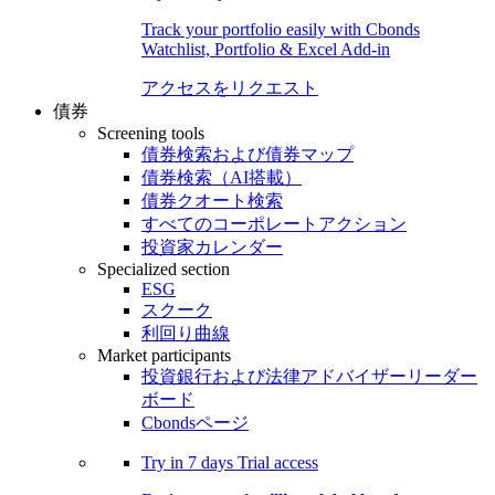
Track your portfolio easily with Cbonds
Watchlist, Portfolio & Excel Add-in
アクセスをリクエスト
債券
Screening tools
債券検索および債券マップ
債券検索（AI搭載）
債券クオート検索
すべてのコーポレートアクション
投資家カレンダー
Specialized section
ESG
スクーク
利回り曲線
Market participants
投資銀行および法律アドバイザーリーダー
ボード
Cbondsページ
Try in
7 days
Trial access