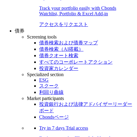
Track your portfolio easily with Cbonds
Watchlist, Portfolio & Excel Add-in
アクセスをリクエスト
債券
Screening tools
債券検索および債券マップ
債券検索（AI搭載）
債券クオート検索
すべてのコーポレートアクション
投資家カレンダー
Specialized section
ESG
スクーク
利回り曲線
Market participants
投資銀行および法律アドバイザーリーダー
ボード
Cbondsページ
Try in
7 days
Trial access