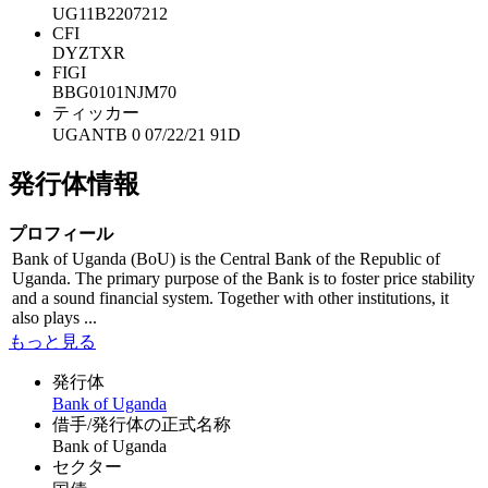
UG11B2207212
CFI
DYZTXR
FIGI
BBG0101NJM70
ティッカー
UGANTB 0 07/22/21 91D
発行体情報
プロフィール
Bank of Uganda (BoU) is the Central Bank of the Republic of
Uganda. The primary purpose of the Bank is to foster price stability
and a sound financial system. Together with other institutions, it
also plays ...
もっと見る
発行体
Bank of Uganda
借手/発行体の正式名称
Bank of Uganda
セクター