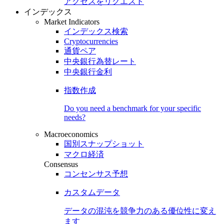
アクセスをリクエスト
インデックス
Market Indicators
インデックス検索
Cryptocurrencies
通貨ペア
中央銀行為替レート
中央銀行金利
指数作成
Do you need a benchmark for your specific
needs?
Macroeconomics
国別スナップショット
マクロ経済
Consensus
コンセンサス予想
カスタムデータ
データの混沌を競争力のある
優位性
に変え
ます