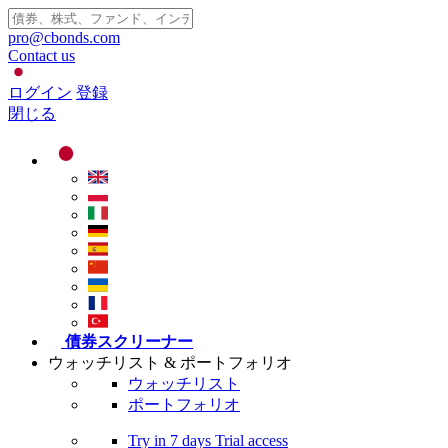
pro@cbonds.com
Contact us
ログイン
登録
閉じる
債券スクリーナー
ウォッチリスト & ポートフォリオ
ウォッチリスト
ポートフォリオ
Try in
7 days
Trial access