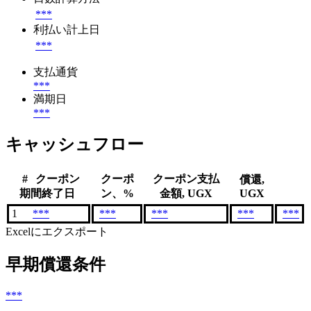
***
利払い計上日
***
支払通貨
***
満期日
***
キャッシュフロー
#
クーポン
クーポ
クーポン支払
償還,
期間終了日
ン、%
金額, UGX
UGX
1
***
***
***
***
***
Excelにエクスポート
早期償還条件
***