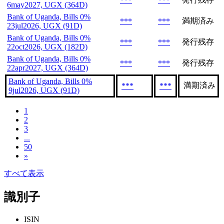
***
***
6may2027, UGX (364D)
Bank of Uganda, Bills 0%
満期済み
***
***
23jul2026, UGX (91D)
Bank of Uganda, Bills 0%
発行残存
***
***
22oct2026, UGX (182D)
Bank of Uganda, Bills 0%
発行残存
***
***
22apr2027, UGX (364D)
Bank of Uganda, Bills 0%
満期済み
***
***
9jul2026, UGX (91D)
1
2
3
...
50
»
すべて表示
識別子
ISIN