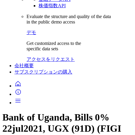
株価指数API
Evaluate the structure and quality of the data
in the public demo access
デモ
Get customized access to the
specific data sets
アクセスをリクエスト
会社概要
サブスクリプションの購入
Bank of Uganda, Bills 0%
22jul2021, UGX (91D) (FIGI