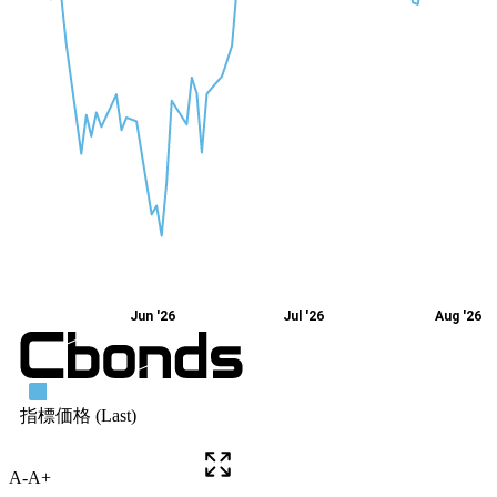
A-
A+