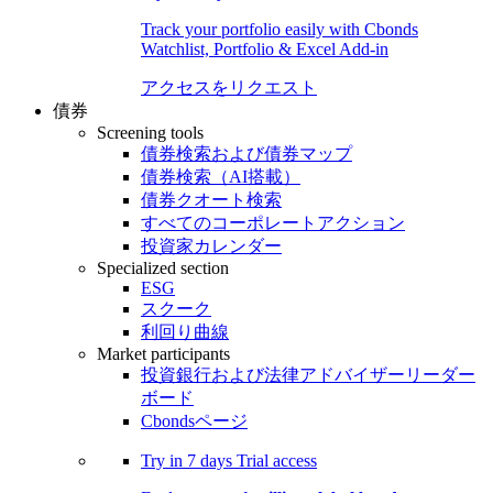
Track your portfolio easily with Cbonds
Watchlist, Portfolio & Excel Add-in
アクセスをリクエスト
債券
Screening tools
債券検索および債券マップ
債券検索（AI搭載）
債券クオート検索
すべてのコーポレートアクション
投資家カレンダー
Specialized section
ESG
スクーク
利回り曲線
Market participants
投資銀行および法律アドバイザーリーダー
ボード
Cbondsページ
Try in
7 days
Trial access