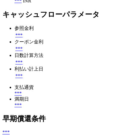
***
INR
キャッシュフローパラメータ
参照金利
***
クーポン金利
***
日数計算方法
***
利払い計上日
***
支払通貨
***
満期日
***
早期償還条件
***