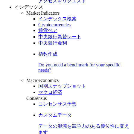
アクセスをリクエスト
インデックス
Market Indicators
インデックス検索
Cryptocurrencies
通貨ペア
中央銀行為替レート
中央銀行金利
指数作成
Do you need a benchmark for your specific
needs?
Macroeconomics
国別スナップショット
マクロ経済
Consensus
コンセンサス予想
カスタムデータ
データの混沌を競争力のある
優位性
に変え
ます