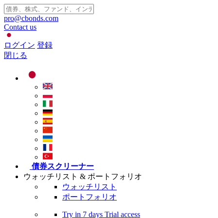
pro@cbonds.com
Contact us
ログイン
登録
閉じる
債券スクリーナー
ウォッチリスト & ポートフォリオ
ウォッチリスト
ポートフォリオ
Try in
7 days
Trial access