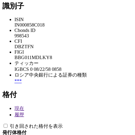
識別子
ISIN
IN000858C018
Cbonds ID
998543
CFI
DBZTFN
FIGI
BBG011MDLKY8
ティッカー
IGBCS 0 08/22/58 0858
ロシア中央銀行による証券の種類
***
格付
現在
履歴
引き回された格付を表示
発行体格付