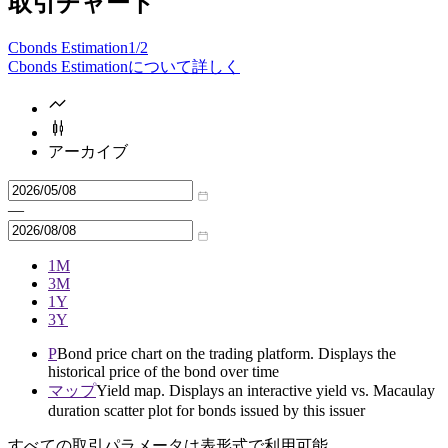
取引チャート
Cbonds Estimation
1/2
Cbonds Estimationについて詳しく
アーカイブ
—
1M
3M
1Y
3Y
P
Bond price chart on the trading platform. Displays the
historical price of the bond over time
マップ
Yield map. Displays an interactive yield vs. Macaulay
duration scatter plot for bonds issued by this issuer
すべての取引パラメータは表形式で利用可能