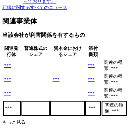
っております。
組織に関するすべてのニュース
関連事業体
当該会社が利害関係を有するもの
関連発
普通株式の
資本金におけ
添付
行体
シェア
るシェア
書類
関連の種
***
***
類: ***
関連の種
***
***
***
類: ***
関連の種
***
***
類: ***
関連の種
***
***
類: ***
もっと見る