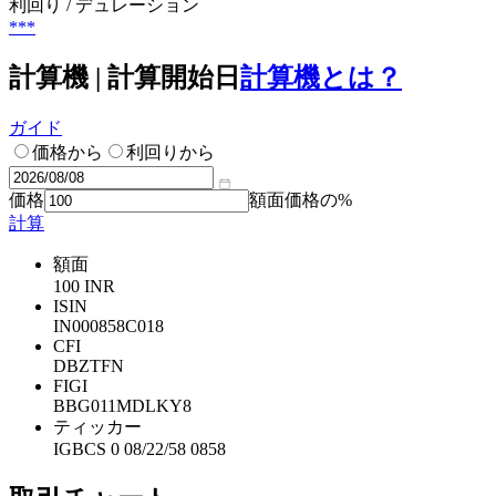
利回り / デュレーション
***
計算機 | 計算開始日
計算機とは？
ガイド
価格から
利回りから
価格
額面価格の%
計算
額面
100 INR
ISIN
IN000858C018
CFI
DBZTFN
FIGI
BBG011MDLKY8
ティッカー
IGBCS 0 08/22/58 0858