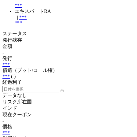
***
エキスパートRA
|
***
***
ステータス
発行残存
金額
-
発行
***
償還（プット/コール権）
***
(-)
経過利子
データなし
リスク所在国
インド
現在クーポン
-
価格
***