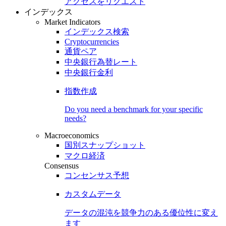
アクセスをリクエスト
インデックス
Market Indicators
インデックス検索
Cryptocurrencies
通貨ペア
中央銀行為替レート
中央銀行金利
指数作成
Do you need a benchmark for your specific
needs?
Macroeconomics
国別スナップショット
マクロ経済
Consensus
コンセンサス予想
カスタムデータ
データの混沌を競争力のある
優位性
に変え
ます