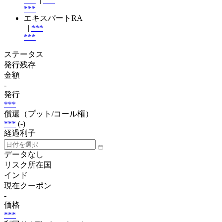
***
エキスパートRA
|
***
***
ステータス
発行残存
金額
-
発行
***
償還（プット/コール権）
***
(-)
経過利子
データなし
リスク所在国
インド
現在クーポン
-
価格
***