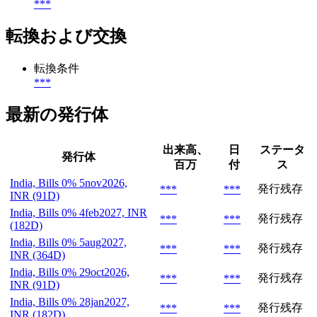
***
転換および交換
転換条件
***
最新の発行体
出来高、
日
ステータ
発行体
百万
付
ス
India, Bills 0% 5nov2026,
発行残存
***
***
INR (91D)
India, Bills 0% 4feb2027, INR
発行残存
***
***
(182D)
India, Bills 0% 5aug2027,
発行残存
***
***
INR (364D)
India, Bills 0% 29oct2026,
発行残存
***
***
INR (91D)
India, Bills 0% 28jan2027,
発行残存
***
***
INR (182D)