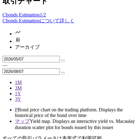
取引チャート
Cbonds Estimation
1/2
Cbonds Estimationについて詳しく
アーカイブ
—
1M
3M
1Y
3Y
P
Bond price chart on the trading platform. Displays the
historical price of the bond over time
マップ
Yield map. Displays an interactive yield vs. Macaulay
duration scatter plot for bonds issued by this issuer
すべての取引パラメータは表形式で利用可能