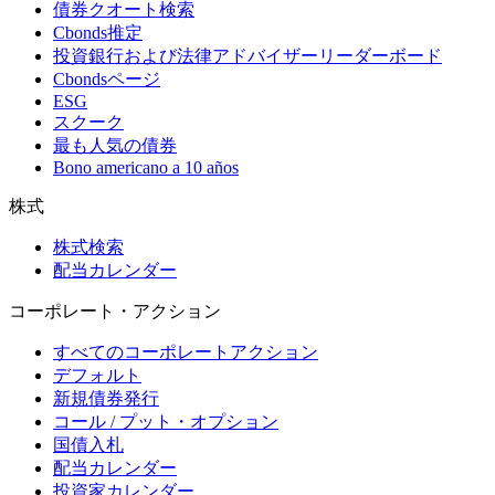
債券クオート検索
Cbonds推定
投資銀行および法律アドバイザーリーダーボード
Cbondsページ
ESG
スクーク
最も人気の債券
Bono americano a 10 años
株式
株式検索
配当カレンダー
コーポレート・アクション
すべてのコーポレートアクション
デフォルト
新規債券発行
コール / プット・オプション
国債入札
配当カレンダー
投資家カレンダー