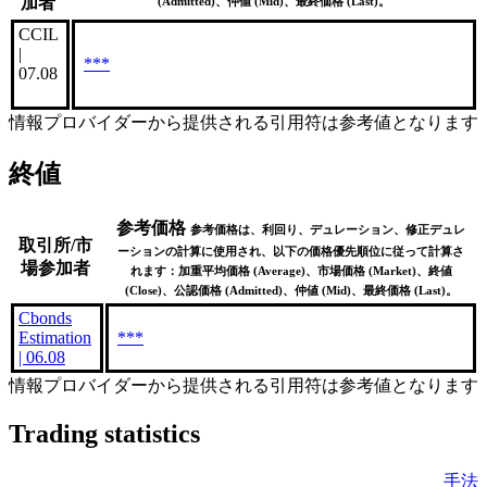
加者
(Admitted)、仲値 (Mid)、最終価格 (Last)。
CCIL
|
***
07.08
情報プロバイダーから提供される引用符は参考値となります
終値
参考価格
参考価格は、利回り、デュレーション、修正デュレ
取引所/市
ーションの計算に使用され、以下の価格優先順位に従って計算さ
場参加者
れます：加重平均価格 (Average)、市場価格 (Market)、終値
(Close)、公認価格 (Admitted)、仲値 (Mid)、最終価格 (Last)。
Cbonds
Estimation
***
| 06.08
情報プロバイダーから提供される引用符は参考値となります
Trading statistics
手法