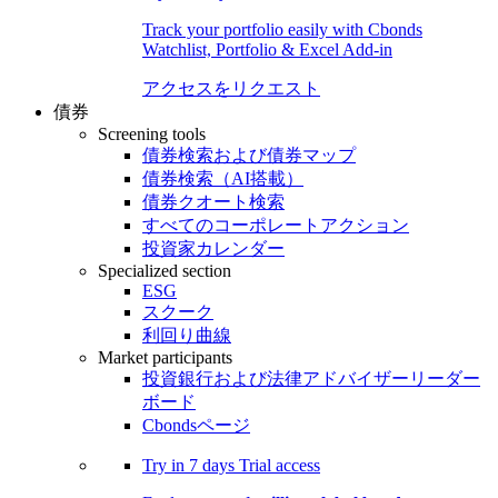
Track your portfolio easily with Cbonds
Watchlist, Portfolio & Excel Add-in
アクセスをリクエスト
債券
Screening tools
債券検索および債券マップ
債券検索（AI搭載）
債券クオート検索
すべてのコーポレートアクション
投資家カレンダー
Specialized section
ESG
スクーク
利回り曲線
Market participants
投資銀行および法律アドバイザーリーダー
ボード
Cbondsページ
Try in
7 days
Trial access