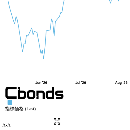
A-
A+