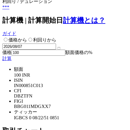
利回り / デュレーション
***
計算機 | 計算開始日
計算機とは？
ガイド
価格から
利回りから
価格
額面価格の%
計算
額面
100 INR
ISIN
IN000851C013
CFI
DBZTFN
FIGI
BBG011MDGXX7
ティッカー
IGBCS 0 08/22/51 0851