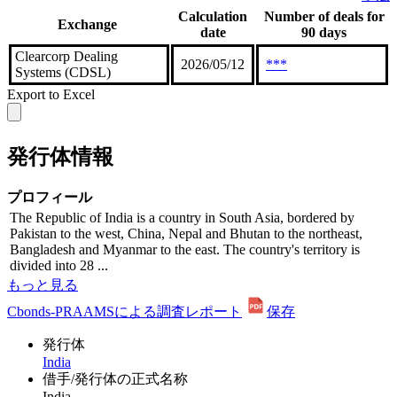
Calculation
Number of deals for
Exchange
date
90 days
Clearcorp Dealing
2026/05/12
***
Systems (CDSL)
Export to Excel
発行体情報
プロフィール
The Republic of India is a country in South Asia, bordered by
Pakistan to the west, China, Nepal and Bhutan to the northeast,
Bangladesh and Myanmar to the east. The country's territory is
divided into 28 ...
もっと見る
Cbonds-PRAAMSによる調査レポート
保存
発行体
India
借手/発行体の正式名称
India