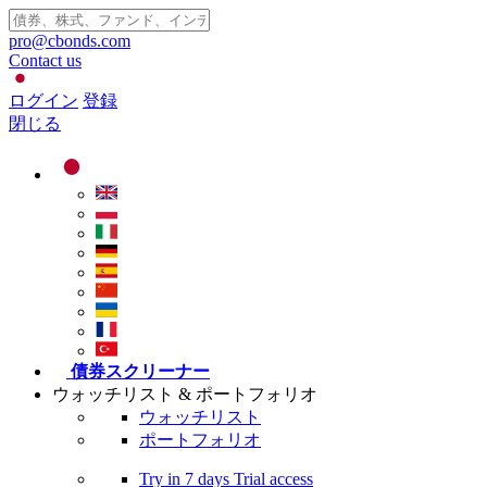
pro@cbonds.com
Contact us
ログイン
登録
閉じる
債券スクリーナー
ウォッチリスト & ポートフォリオ
ウォッチリスト
ポートフォリオ
Try in
7 days
Trial access