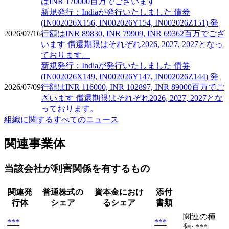
はINR 170000百万でございます
新規発行：Indiaが発行いたしました 債券
(IN002026X156, IN002026Y154, IN002026Z151) 発
2026/07/16
行額はINR 89830, INR 79909, INR 69362百万でござ
います 償還期限はそれぞれ2026, 2027, 2027となっ
ております。
新規発行：Indiaが発行いたしました 債券
(IN002026X149, IN002026Y147, IN002026Z144) 発
2026/07/09
行額はINR 116000, INR 102897, INR 89000百万でご
ざいます 償還期限はそれぞれ2026, 2027, 2027とな
っております。
組織に関するすべてのニュース
関連事業体
当該会社が利害関係を有するもの
関連発
普通株式の
資本金におけ
添付
行体
シェア
るシェア
書類
関連の種
***
***
類: ***