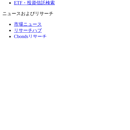
ETF・投資信託検索
ニュースおよびリサーチ
市場ニュース
リサーチハブ
Cbondsリサーチ
メディア向けCbonds
用語集
ヘルプ
会社概要
支払いの保証
CBONDS OLD
計算機
債券クオート検索