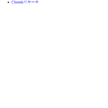
Cbondsリサーチ
メディア向けCbonds
用語集
ヘルプ
会社概要
支払いの保証
CBONDS OLD
計算機
債券クオート検索
広告掲載
フィードバック