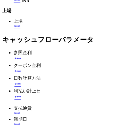
***
INR
上場
上場
***
キャッシュフローパラメータ
参照金利
***
クーポン金利
***
日数計算方法
***
利払い計上日
***
支払通貨
***
満期日
***