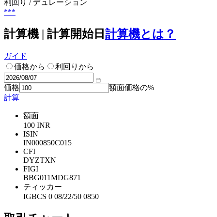
利回り / デュレーション
***
計算機 | 計算開始日
計算機とは？
ガイド
価格から
利回りから
価格
額面価格の%
計算
額面
100 INR
ISIN
IN000850C015
CFI
DYZTXN
FIGI
BBG011MDG871
ティッカー
IGBCS 0 08/22/50 0850