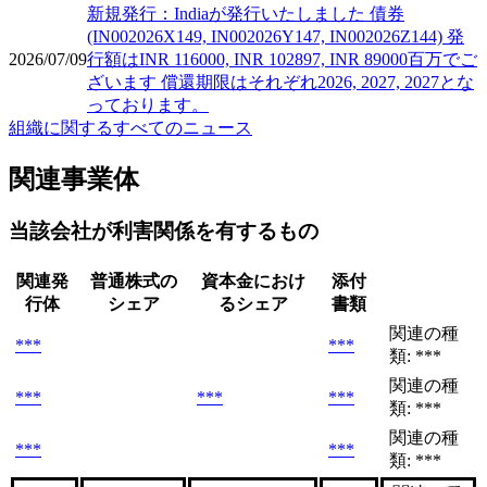
新規発行：Indiaが発行いたしました 債券
(IN002026X149, IN002026Y147, IN002026Z144) 発
2026/07/09
行額はINR 116000, INR 102897, INR 89000百万でご
ざいます 償還期限はそれぞれ2026, 2027, 2027とな
っております。
組織に関するすべてのニュース
関連事業体
当該会社が利害関係を有するもの
関連発
普通株式の
資本金におけ
添付
行体
シェア
るシェア
書類
関連の種
***
***
類: ***
関連の種
***
***
***
類: ***
関連の種
***
***
類: ***