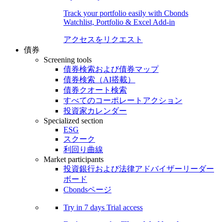
Track your portfolio easily with Cbonds
Watchlist, Portfolio & Excel Add-in
アクセスをリクエスト
債券
Screening tools
債券検索および債券マップ
債券検索（AI搭載）
債券クオート検索
すべてのコーポレートアクション
投資家カレンダー
Specialized section
ESG
スクーク
利回り曲線
Market participants
投資銀行および法律アドバイザーリーダー
ボード
Cbondsページ
Try in
7 days
Trial access