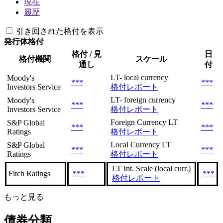
現在
履歴
引き回された格付を表示
発行体格付
格付 / 見
日
格付機関
スケール
通し
付
LT- local currency
Moody's
***
***
Investors Service
格付レポート
LT- foreign currency
Moody's
***
***
Investors Service
格付レポート
Foreign Currency LT
S&P Global
***
***
Ratings
格付レポート
Local Currency LT
S&P Global
***
***
Ratings
格付レポート
LT Int. Scale (local curr.)
Fitch Ratings
***
***
格付レポート
もっと見る
債券分類