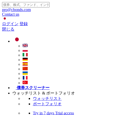
pro@cbonds.com
Contact us
ログイン
登録
閉じる
債券スクリーナー
ウォッチリスト & ポートフォリオ
ウォッチリスト
ポートフォリオ
Try in
7 days
Trial access