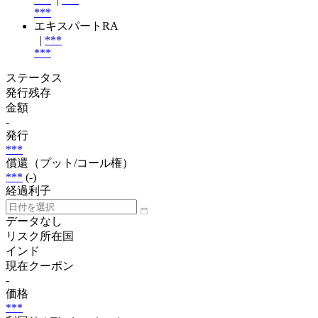
***
エキスパートRA
|
***
***
ステータス
発行残存
金額
-
発行
***
償還（プット/コール権）
***
(-)
経過利子
データなし
リスク所在国
インド
現在クーポン
-
価格
***