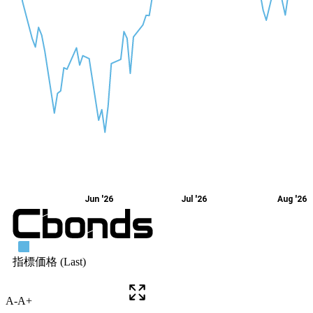
A-
A+