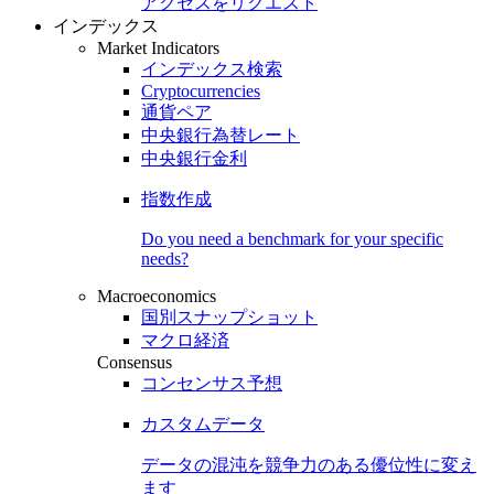
アクセスをリクエスト
インデックス
Market Indicators
インデックス検索
Cryptocurrencies
通貨ペア
中央銀行為替レート
中央銀行金利
指数作成
Do you need a benchmark for your specific
needs?
Macroeconomics
国別スナップショット
マクロ経済
Consensus
コンセンサス予想
カスタムデータ
データの混沌を競争力のある
優位性
に変え
ます