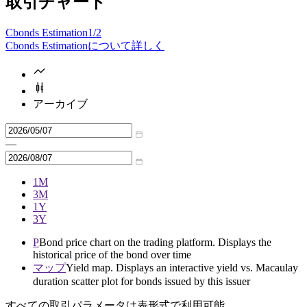
取引チャート
Cbonds Estimation
1/2
Cbonds Estimationについて詳しく
アーカイブ
—
1M
3M
1Y
3Y
P
Bond price chart on the trading platform. Displays the
historical price of the bond over time
マップ
Yield map. Displays an interactive yield vs. Macaulay
duration scatter plot for bonds issued by this issuer
すべての取引パラメータは表形式で利用可能