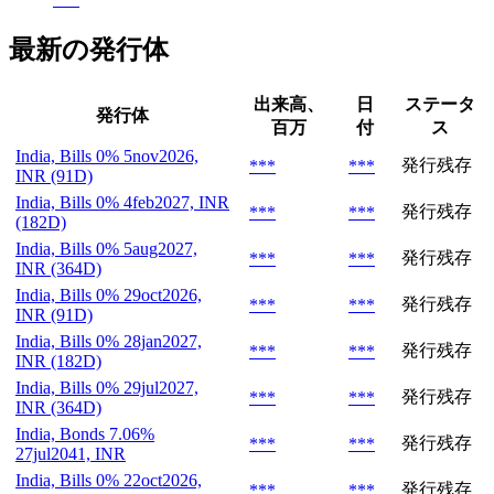
最新の発行体
出来高、
日
ステータ
発行体
百万
付
ス
India, Bills 0% 5nov2026,
発行残存
***
***
INR (91D)
India, Bills 0% 4feb2027, INR
発行残存
***
***
(182D)
India, Bills 0% 5aug2027,
発行残存
***
***
INR (364D)
India, Bills 0% 29oct2026,
発行残存
***
***
INR (91D)
India, Bills 0% 28jan2027,
発行残存
***
***
INR (182D)
India, Bills 0% 29jul2027,
発行残存
***
***
INR (364D)
India, Bonds 7.06%
発行残存
***
***
27jul2041, INR
India, Bills 0% 22oct2026,
発行残存
***
***