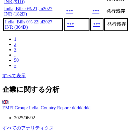
INR (91D)
India, Bills 0% 21jan2027,
発行残存
***
***
INR (182D)
India, Bills 0% 22jul2027,
発行残存
***
***
INR (364D)
1
2
3
...
50
»
すべて表示
企業に関する分析
EMFI Group: India. Country Report: dddddddd
2025/06/02
すべてのアナリティクス