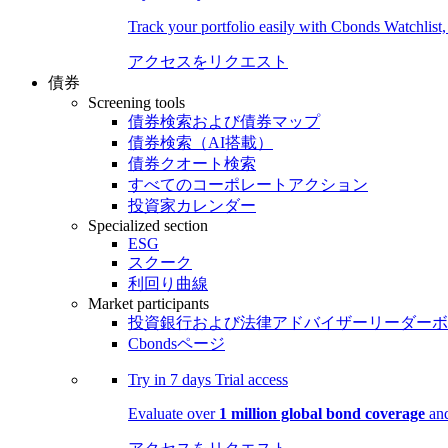
Track your portfolio easily with Cbonds Watchlist
アクセスをリクエスト
債券
Screening tools
債券検索および債券マップ
債券検索（AI搭載）
債券クオート検索
すべてのコーポレートアクション
投資家カレンダー
Specialized section
ESG
スクーク
利回り曲線
Market participants
投資銀行および法律アドバイザーリーダーボ
Cbondsページ
Try in
7 days
Trial access
Evaluate over
1 million global bond coverage
and