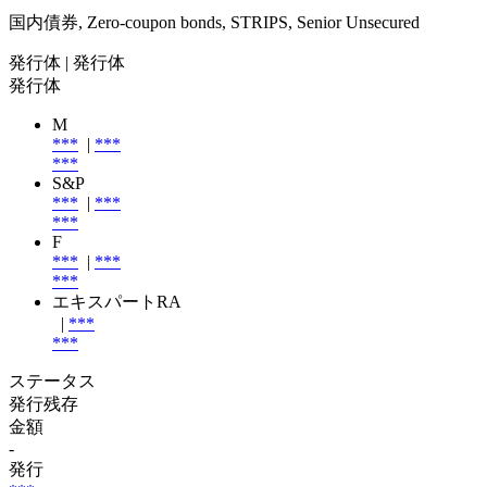
国内債券, Zero-coupon bonds, STRIPS, Senior Unsecured
発行体
| 発行体
発行体
M
***
|
***
***
S&P
***
|
***
***
F
***
|
***
***
エキスパートRA
|
***
***
ステータス
発行残存
金額
-
発行