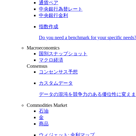
通貨ペア
中央銀行為替レート
中央銀行金利
指数作成
Do you need a benchmark for your specific needs
Macroeconomics
国別スナップショット
マクロ経済
Consensus
コンセンサス予想
カスタムデータ
データの混沌を競争力のある
優位性
に変えま
Commodities Market
石油
金
商品
ウィジェット: 金利マップ