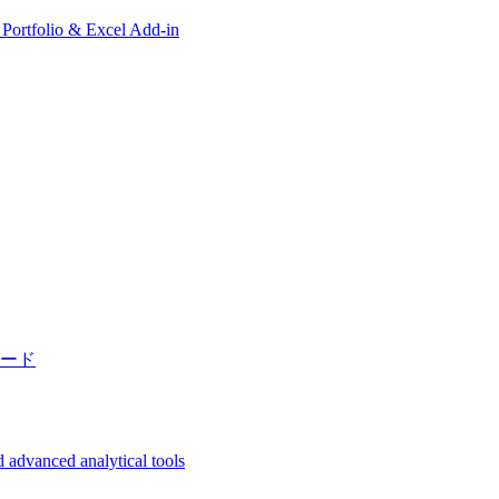
, Portfolio & Excel Add-in
ード
 advanced analytical tools