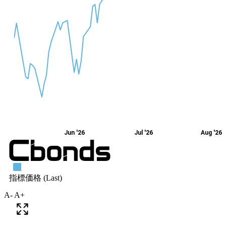
A-
A+