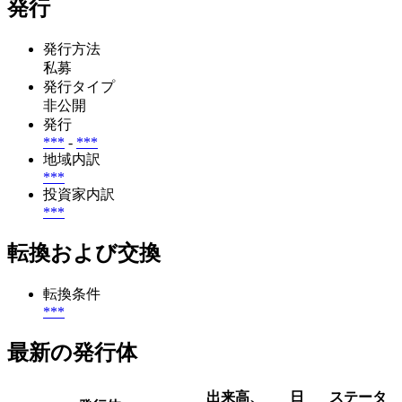
発行
発行方法
私募
発行タイプ
非公開
発行
***
-
***
地域内訳
***
投資家内訳
***
転換および交換
転換条件
***
最新の発行体
出来高、
日
ステータ