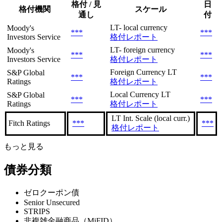
格付 / 見
日
格付機関
スケール
通し
付
LT- local currency
Moody's
***
***
Investors Service
格付レポート
LT- foreign currency
Moody's
***
***
Investors Service
格付レポート
Foreign Currency LT
S&P Global
***
***
Ratings
格付レポート
Local Currency LT
S&P Global
***
***
Ratings
格付レポート
LT Int. Scale (local curr.)
Fitch Ratings
***
***
格付レポート
もっと見る
債券分類
ゼロクーポン債
Senior Unsecured
STRIPS
非複雑金融商品（MiFID）