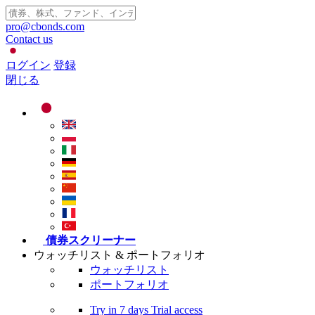
pro@cbonds.com
Contact us
ログイン
登録
閉じる
債券スクリーナー
ウォッチリスト & ポートフォリオ
ウォッチリスト
ポートフォリオ
Try in
7 days
Trial access