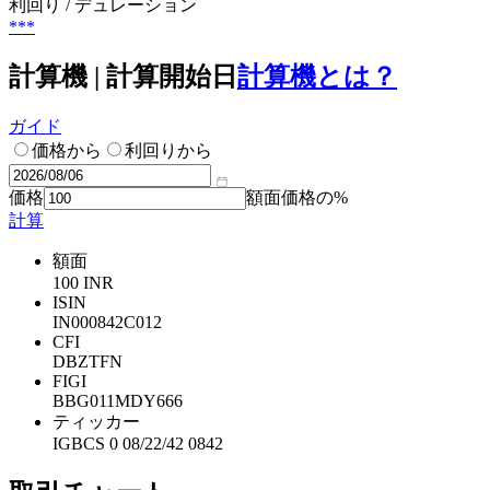
利回り / デュレーション
***
計算機 | 計算開始日
計算機とは？
ガイド
価格から
利回りから
価格
額面価格の%
計算
額面
100 INR
ISIN
IN000842C012
CFI
DBZTFN
FIGI
BBG011MDY666
ティッカー
IGBCS 0 08/22/42 0842