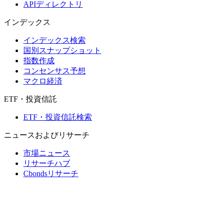
APIディレクトリ
インデックス
インデックス検索
国別スナップショット
指数作成
コンセンサス予想
マクロ経済
ETF・投資信託
ETF・投資信託検索
ニュースおよびリサーチ
市場ニュース
リサーチハブ
Cbondsリサーチ
メディア向けCbonds
用語集
ヘルプ