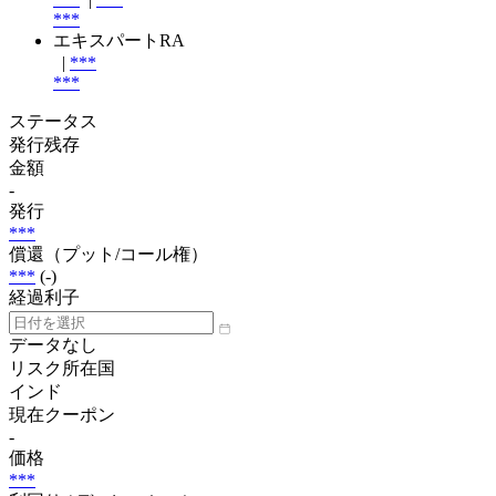
***
エキスパートRA
|
***
***
ステータス
発行残存
金額
-
発行
***
償還（プット/コール権）
***
(-)
経過利子
データなし
リスク所在国
インド
現在クーポン
-
価格
***