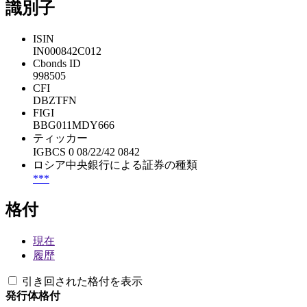
識別子
ISIN
IN000842C012
Cbonds ID
998505
CFI
DBZTFN
FIGI
BBG011MDY666
ティッカー
IGBCS 0 08/22/42 0842
ロシア中央銀行による証券の種類
***
格付
現在
履歴
引き回された格付を表示
発行体格付