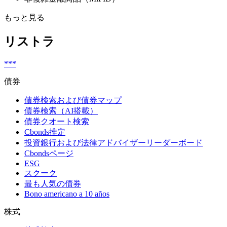
もっと見る
リストラ
***
債券
債券検索および債券マップ
債券検索（AI搭載）
債券クオート検索
Cbonds推定
投資銀行および法律アドバイザーリーダーボード
Cbondsページ
ESG
スクーク
最も人気の債券
Bono americano a 10 años
株式