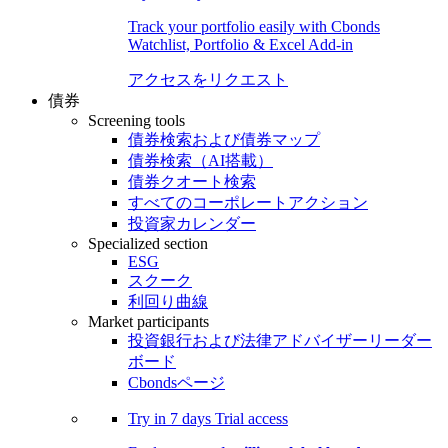
Track your portfolio easily with Cbonds
Watchlist, Portfolio & Excel Add-in
アクセスをリクエスト
債券
Screening tools
債券検索および債券マップ
債券検索（AI搭載）
債券クオート検索
すべてのコーポレートアクション
投資家カレンダー
Specialized section
ESG
スクーク
利回り曲線
Market participants
投資銀行および法律アドバイザーリーダー
ボード
Cbondsページ
Try in
7 days
Trial access