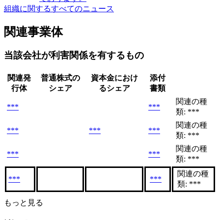
組織に関するすべてのニュース
関連事業体
当該会社が利害関係を有するもの
関連発
普通株式の
資本金におけ
添付
行体
シェア
るシェア
書類
関連の種
***
***
類: ***
関連の種
***
***
***
類: ***
関連の種
***
***
類: ***
関連の種
***
***
類: ***
もっと見る