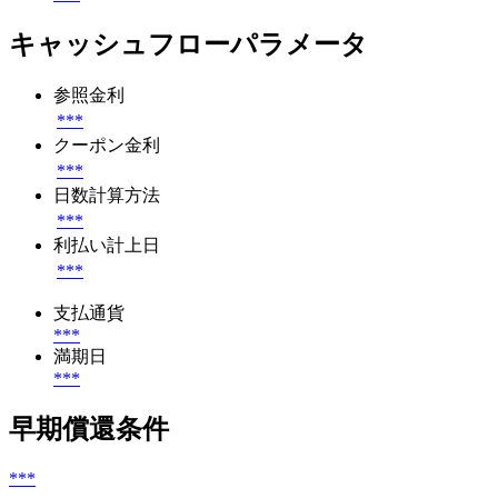
キャッシュフローパラメータ
参照金利
***
クーポン金利
***
日数計算方法
***
利払い計上日
***
支払通貨
***
満期日
***
早期償還条件
***