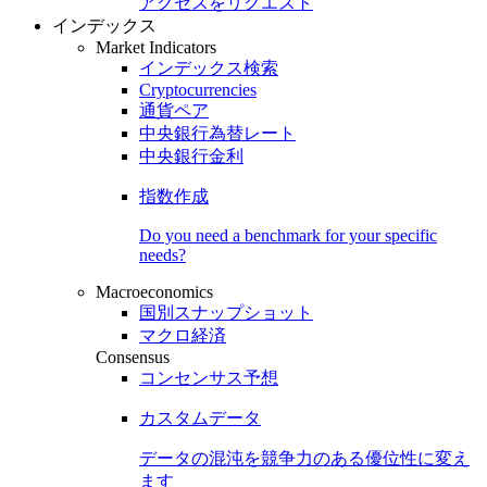
アクセスをリクエスト
インデックス
Market Indicators
インデックス検索
Cryptocurrencies
通貨ペア
中央銀行為替レート
中央銀行金利
指数作成
Do you need a benchmark for your specific
needs?
Macroeconomics
国別スナップショット
マクロ経済
Consensus
コンセンサス予想
カスタムデータ
データの混沌を競争力のある
優位性
に変え
ます