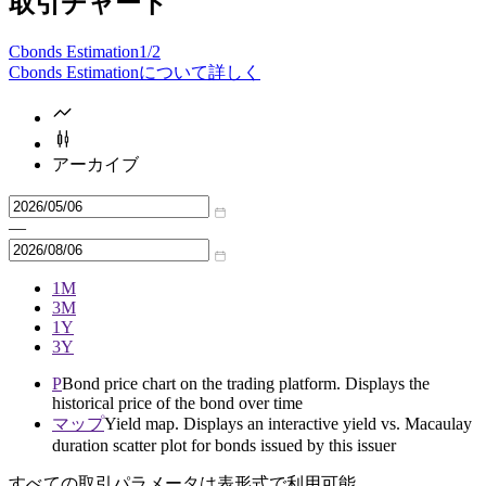
取引チャート
Cbonds Estimation
1/2
Cbonds Estimationについて詳しく
アーカイブ
—
1M
3M
1Y
3Y
P
Bond price chart on the trading platform. Displays the
historical price of the bond over time
マップ
Yield map. Displays an interactive yield vs. Macaulay
duration scatter plot for bonds issued by this issuer
すべての取引パラメータは表形式で利用可能