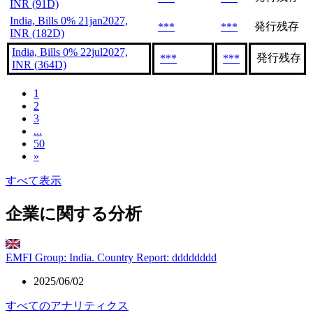
INR (91D)
India, Bills 0% 21jan2027,
発行残存
***
***
INR (182D)
India, Bills 0% 22jul2027,
発行残存
***
***
INR (364D)
1
2
3
...
50
»
すべて表示
企業に関する分析
EMFI Group: India. Country Report: dddddddd
2025/06/02
すべてのアナリティクス