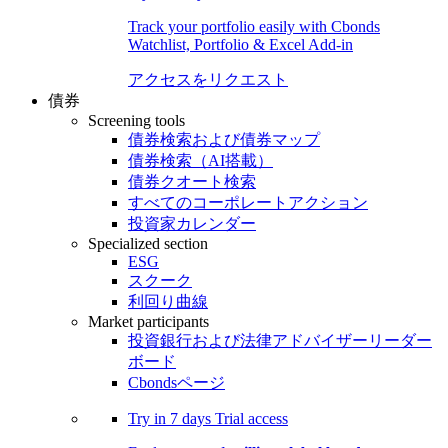
Track your portfolio easily with Cbonds
Watchlist, Portfolio & Excel Add-in
アクセスをリクエスト
債券
Screening tools
債券検索および債券マップ
債券検索（AI搭載）
債券クオート検索
すべてのコーポレートアクション
投資家カレンダー
Specialized section
ESG
スクーク
利回り曲線
Market participants
投資銀行および法律アドバイザーリーダー
ボード
Cbondsページ
Try in
7 days
Trial access