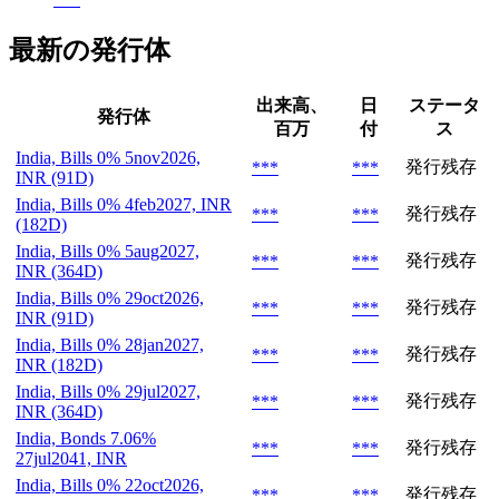
最新の発行体
出来高、
日
ステータ
発行体
百万
付
ス
India, Bills 0% 5nov2026,
発行残存
***
***
INR (91D)
India, Bills 0% 4feb2027, INR
発行残存
***
***
(182D)
India, Bills 0% 5aug2027,
発行残存
***
***
INR (364D)
India, Bills 0% 29oct2026,
発行残存
***
***
INR (91D)
India, Bills 0% 28jan2027,
発行残存
***
***
INR (182D)
India, Bills 0% 29jul2027,
発行残存
***
***
INR (364D)
India, Bonds 7.06%
発行残存
***
***
27jul2041, INR
India, Bills 0% 22oct2026,
発行残存
***
***