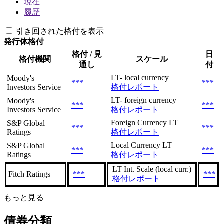
現在
履歴
引き回された格付を表示
発行体格付
格付 / 見
日
格付機関
スケール
通し
付
LT- local currency
Moody's
***
***
Investors Service
格付レポート
LT- foreign currency
Moody's
***
***
Investors Service
格付レポート
Foreign Currency LT
S&P Global
***
***
Ratings
格付レポート
Local Currency LT
S&P Global
***
***
Ratings
格付レポート
LT Int. Scale (local curr.)
Fitch Ratings
***
***
格付レポート
もっと見る
債券分類