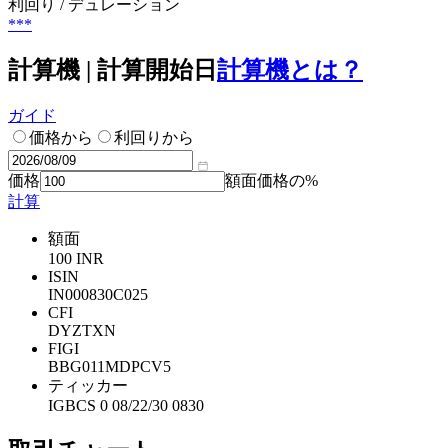
利回り / デュレーション
***
計算機 | 計算開始日
計算機とは？
ガイド
価格から
利回りから
価格
額面価格の%
計算
額面
100 INR
ISIN
IN000830C025
CFI
DYZTXN
FIGI
BBG011MDPCV5
ティッカー
IGBCS 0 08/22/30 0830