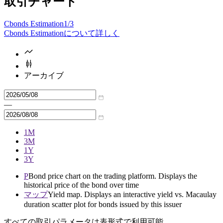
取引チャート
Cbonds Estimation
1/3
Cbonds Estimationについて詳しく
アーカイブ
—
1M
3M
1Y
3Y
P
Bond price chart on the trading platform. Displays the
historical price of the bond over time
マップ
Yield map. Displays an interactive yield vs. Macaulay
duration scatter plot for bonds issued by this issuer
すべての取引パラメータは表形式で利用可能