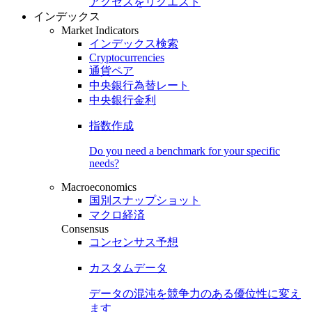
アクセスをリクエスト
インデックス
Market Indicators
インデックス検索
Cryptocurrencies
通貨ペア
中央銀行為替レート
中央銀行金利
指数作成
Do you need a benchmark for your specific
needs?
Macroeconomics
国別スナップショット
マクロ経済
Consensus
コンセンサス予想
カスタムデータ
データの混沌を競争力のある
優位性
に変え
ます