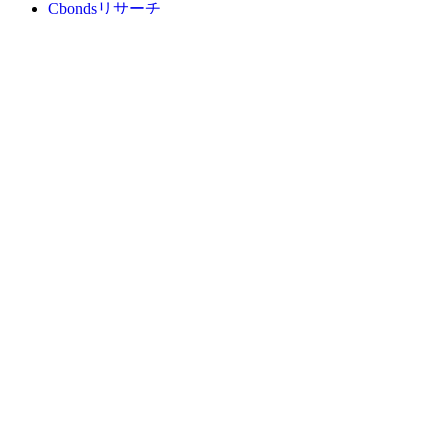
Cbondsリサーチ
メディア向けCbonds
用語集
ヘルプ
会社概要
支払いの保証
CBONDS OLD
計算機
債券クオート検索
広告掲載
フィードバック