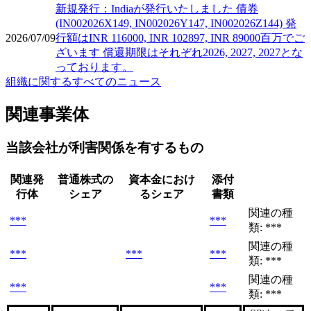
新規発行：Indiaが発行いたしました 債券
(IN002026X149, IN002026Y147, IN002026Z144) 発
2026/07/09
行額はINR 116000, INR 102897, INR 89000百万でご
ざいます 償還期限はそれぞれ2026, 2027, 2027とな
っております。
組織に関するすべてのニュース
関連事業体
当該会社が利害関係を有するもの
関連発
普通株式の
資本金におけ
添付
行体
シェア
るシェア
書類
関連の種
***
***
類: ***
関連の種
***
***
***
類: ***
関連の種
***
***
類: ***