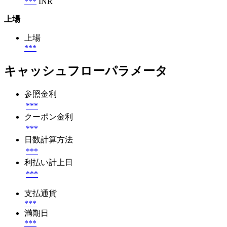
***
INR
上場
上場
***
キャッシュフローパラメータ
参照金利
***
クーポン金利
***
日数計算方法
***
利払い計上日
***
支払通貨
***
満期日
***