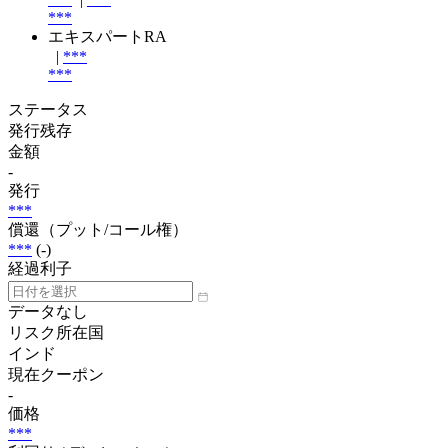
***
エキスパートRA
|
***
***
ステータス
発行残存
金額
-
発行
***
償還（プット/コール権）
***
(-)
経過利子
データなし
リスク所在国
インド
現在クーポン
-
価格
***