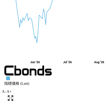
A-
A+