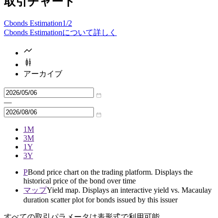
取引チャート
Cbonds Estimation
1/2
Cbonds Estimationについて詳しく
アーカイブ
—
1M
3M
1Y
3Y
P
Bond price chart on the trading platform. Displays the
historical price of the bond over time
マップ
Yield map. Displays an interactive yield vs. Macaulay
duration scatter plot for bonds issued by this issuer
すべての取引パラメータは表形式で利用可能