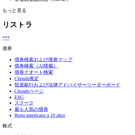
もっと見る
リストラ
***
債券
債券検索および債券マップ
債券検索（AI搭載）
債券クオート検索
Cbonds推定
投資銀行および法律アドバイザーリーダーボード
Cbondsページ
ESG
スクーク
最も人気の債券
Bono americano a 10 años
株式