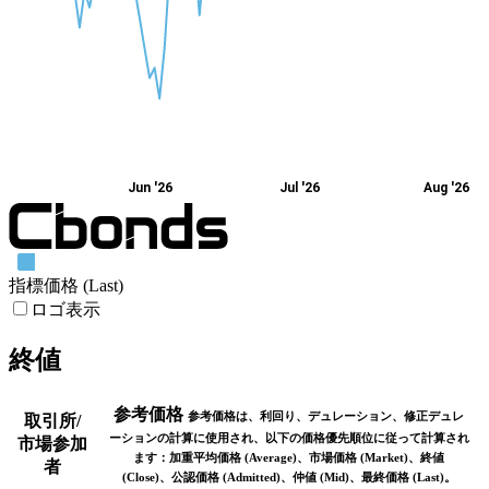
Jun '26
Jul '26
Aug '26
指標価格 (Last)
ロゴ表示
終値
参考価格
参考価格は、利回り、デュレーション、修正デュレ
取引所/
ーションの計算に使用され、以下の価格優先順位に従って計算され
市場参加
ます：加重平均価格 (Average)、市場価格 (Market)、終値
者
(Close)、公認価格 (Admitted)、仲値 (Mid)、最終価格 (Last)。