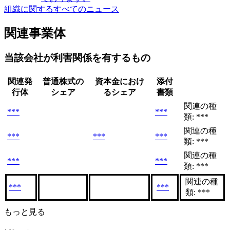
組織に関するすべてのニュース
関連事業体
当該会社が利害関係を有するもの
関連発
普通株式の
資本金におけ
添付
行体
シェア
るシェア
書類
関連の種
***
***
類: ***
関連の種
***
***
***
類: ***
関連の種
***
***
類: ***
関連の種
***
***
類: ***
もっと見る