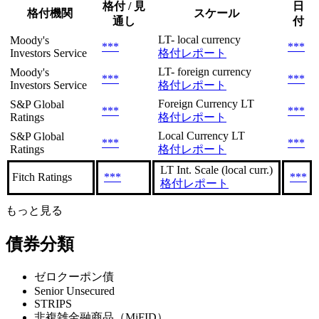
格付 / 見
日
格付機関
スケール
通し
付
LT- local currency
Moody's
***
***
Investors Service
格付レポート
LT- foreign currency
Moody's
***
***
Investors Service
格付レポート
Foreign Currency LT
S&P Global
***
***
Ratings
格付レポート
Local Currency LT
S&P Global
***
***
Ratings
格付レポート
LT Int. Scale (local curr.)
Fitch Ratings
***
***
格付レポート
もっと見る
債券分類
ゼロクーポン債
Senior Unsecured
STRIPS
非複雑金融商品（MiFID）