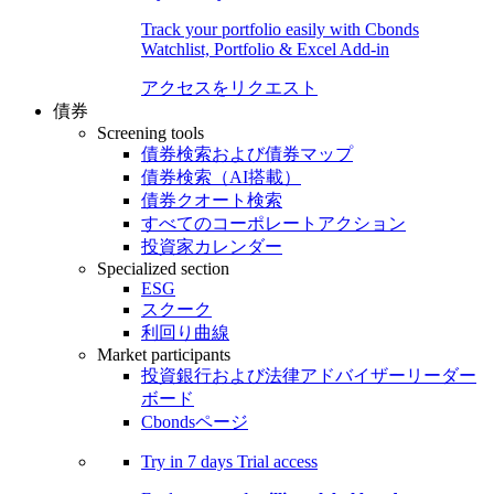
Track your portfolio easily with Cbonds
Watchlist, Portfolio & Excel Add-in
アクセスをリクエスト
債券
Screening tools
債券検索および債券マップ
債券検索（AI搭載）
債券クオート検索
すべてのコーポレートアクション
投資家カレンダー
Specialized section
ESG
スクーク
利回り曲線
Market participants
投資銀行および法律アドバイザーリーダー
ボード
Cbondsページ
Try in
7 days
Trial access