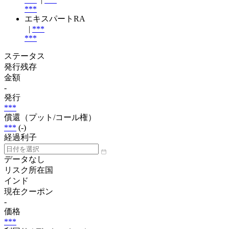
***
エキスパートRA
|
***
***
ステータス
発行残存
金額
-
発行
***
償還（プット/コール権）
***
(-)
経過利子
データなし
リスク所在国
インド
現在クーポン
-
価格
***