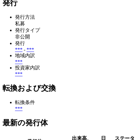
発行
発行方法
私募
発行タイプ
非公開
発行
***
-
***
地域内訳
***
投資家内訳
***
転換および交換
転換条件
***
最新の発行体
出来高、
日
ステータ