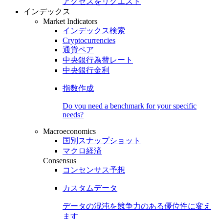
アクセスをリクエスト
インデックス
Market Indicators
インデックス検索
Cryptocurrencies
通貨ペア
中央銀行為替レート
中央銀行金利
指数作成
Do you need a benchmark for your specific
needs?
Macroeconomics
国別スナップショット
マクロ経済
Consensus
コンセンサス予想
カスタムデータ
データの混沌を競争力のある
優位性
に変え
ます