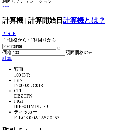
利回り / デュレーション
***
計算機 | 計算開始日
計算機とは？
ガイド
価格から
利回りから
価格
額面価格の%
計算
額面
100 INR
ISIN
IN000257C013
CFI
DBZTFN
FIGI
BBG011MDL170
ティッカー
IGBCS 0 02/22/57 0257