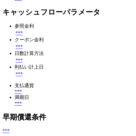
キャッシュフローパラメータ
参照金利
***
クーポン金利
***
日数計算方法
***
利払い計上日
***
支払通貨
***
満期日
***
早期償還条件
***