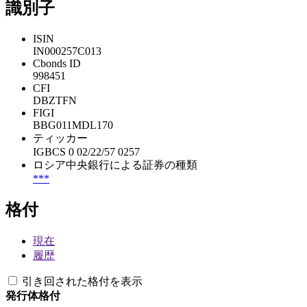
識別子
ISIN
IN000257C013
Cbonds ID
998451
CFI
DBZTFN
FIGI
BBG011MDL170
ティッカー
IGBCS 0 02/22/57 0257
ロシア中央銀行による証券の種類
***
格付
現在
履歴
引き回された格付を表示
発行体格付