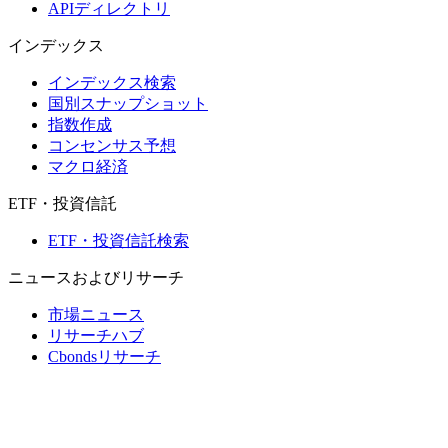
APIディレクトリ
インデックス
インデックス検索
国別スナップショット
指数作成
コンセンサス予想
マクロ経済
ETF・投資信託
ETF・投資信託検索
ニュースおよびリサーチ
市場ニュース
リサーチハブ
Cbondsリサーチ
メディア向けCbonds
用語集
ヘルプ