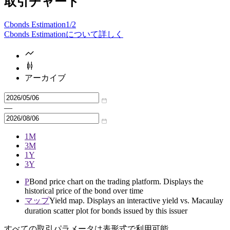
取引チャート
Cbonds Estimation
1/2
Cbonds Estimationについて詳しく
アーカイブ
—
1M
3M
1Y
3Y
P
Bond price chart on the trading platform. Displays the
historical price of the bond over time
マップ
Yield map. Displays an interactive yield vs. Macaulay
duration scatter plot for bonds issued by this issuer
すべての取引パラメータは表形式で利用可能