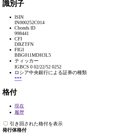
識別子
ISIN
IN000252C014
Cbonds ID
998441
CFI
DBZTFN
FIGI
BBG011MDH3L5
ティッカー
IGBCS 0 02/22/52 0252
ロシア中央銀行による証券の種類
***
格付
現在
履歴
引き回された格付を表示
発行体格付