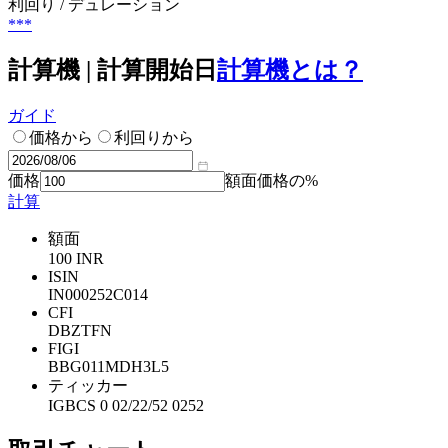
利回り / デュレーション
***
計算機 | 計算開始日
計算機とは？
ガイド
価格から
利回りから
価格
額面価格の%
計算
額面
100 INR
ISIN
IN000252C014
CFI
DBZTFN
FIGI
BBG011MDH3L5
ティッカー
IGBCS 0 02/22/52 0252