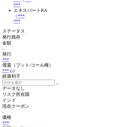
***
エキスパートRA
|
***
***
ステータス
発行残存
金額
-
発行
***
償還（プット/コール権）
***
(-)
経過利子
データなし
リスク所在国
インド
現在クーポン
-
価格
***