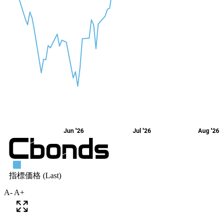
A-
A+