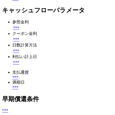
キャッシュフローパラメータ
参照金利
***
クーポン金利
***
日数計算方法
***
利払い計上日
***
支払通貨
***
満期日
***
早期償還条件
***