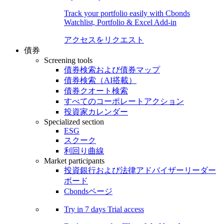
Track your portfolio easily with Cbonds
Watchlist, Portfolio & Excel Add-in
アクセスをリクエスト
債券
Screening tools
債券検索および債券マップ
債券検索（AI搭載）
債券クオート検索
すべてのコーポレートアクション
投資家カレンダー
Specialized section
ESG
スクーク
利回り曲線
Market participants
投資銀行および法律アドバイザーリーダー
ボード
Cbondsページ
Try in
7 days
Trial access