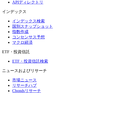
APIディレクトリ
インデックス
インデックス検索
国別スナップショット
指数作成
コンセンサス予想
マクロ経済
ETF・投資信託
ETF・投資信託検索
ニュースおよびリサーチ
市場ニュース
リサーチハブ
Cbondsリサーチ
メディア向けCbonds
用語集
ヘルプ