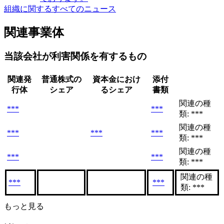
組織に関するすべてのニュース
関連事業体
当該会社が利害関係を有するもの
関連発
普通株式の
資本金におけ
添付
行体
シェア
るシェア
書類
関連の種
***
***
類: ***
関連の種
***
***
***
類: ***
関連の種
***
***
類: ***
関連の種
***
***
類: ***
もっと見る