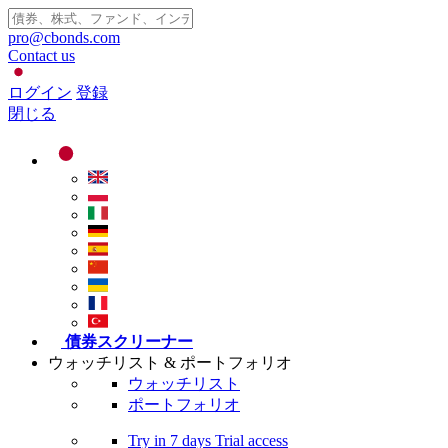
pro@cbonds.com
Contact us
ログイン
登録
閉じる
債券スクリーナー
ウォッチリスト & ポートフォリオ
ウォッチリスト
ポートフォリオ
Try in
7 days
Trial access