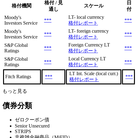
格付 / 見
日
格付機関
スケール
通し
付
LT- local currency
Moody's
***
***
Investors Service
格付レポート
LT- foreign currency
Moody's
***
***
Investors Service
格付レポート
Foreign Currency LT
S&P Global
***
***
Ratings
格付レポート
Local Currency LT
S&P Global
***
***
Ratings
格付レポート
LT Int. Scale (local curr.)
Fitch Ratings
***
***
格付レポート
もっと見る
債券分類
ゼロクーポン債
Senior Unsecured
STRIPS
非複雑金融商品（MiFID）