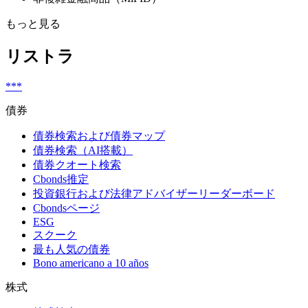
もっと見る
リストラ
***
債券
債券検索および債券マップ
債券検索（AI搭載）
債券クオート検索
Cbonds推定
投資銀行および法律アドバイザーリーダーボード
Cbondsページ
ESG
スクーク
最も人気の債券
Bono americano a 10 años
株式