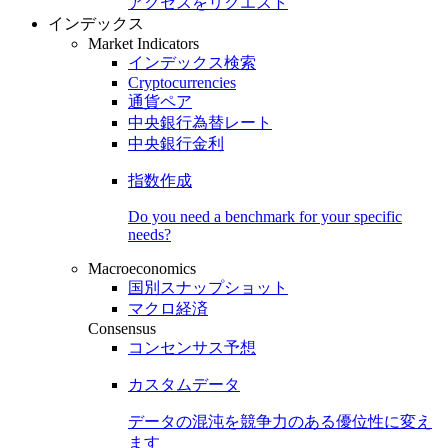
アクセスをリクエスト
インデックス
Market Indicators
インデックス検索
Cryptocurrencies
通貨ペア
中央銀行為替レート
中央銀行金利
指数作成
Do you need a benchmark for your specific
needs?
Macroeconomics
国別スナップショット
マクロ経済
Consensus
コンセンサス予想
カスタムデータ
データの混沌を競争力のある
優位性
に変え
ます