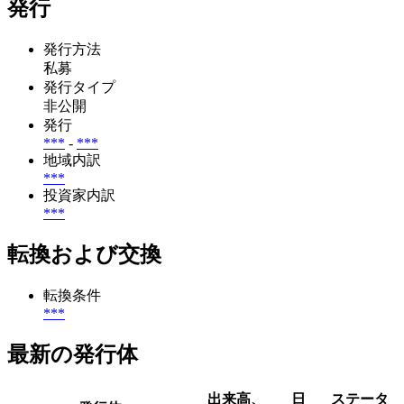
発行
発行方法
私募
発行タイプ
非公開
発行
***
-
***
地域内訳
***
投資家内訳
***
転換および交換
転換条件
***
最新の発行体
出来高、
日
ステータ