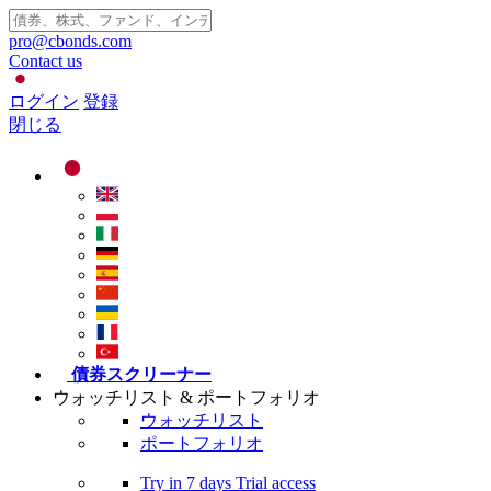
pro@cbonds.com
Contact us
ログイン
登録
閉じる
債券スクリーナー
ウォッチリスト & ポートフォリオ
ウォッチリスト
ポートフォリオ
Try in
7 days
Trial access