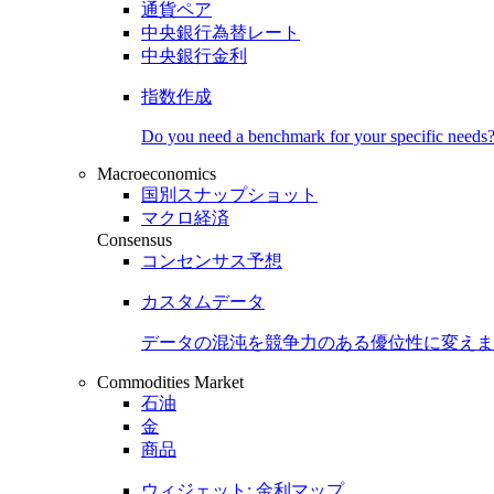
通貨ペア
中央銀行為替レート
中央銀行金利
指数作成
Do you need a benchmark for your specific needs
Macroeconomics
国別スナップショット
マクロ経済
Consensus
コンセンサス予想
カスタムデータ
データの混沌を競争力のある
優位性
に変えま
Commodities Market
石油
金
商品
ウィジェット: 金利マップ