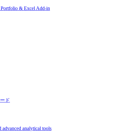
, Portfolio & Excel Add-in
ード
 advanced analytical tools