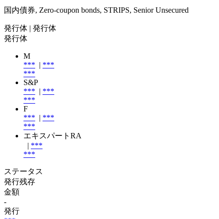
国内債券, Zero-coupon bonds, STRIPS, Senior Unsecured
発行体
| 発行体
発行体
M
***
|
***
***
S&P
***
|
***
***
F
***
|
***
***
エキスパートRA
|
***
***
ステータス
発行残存
金額
-
発行