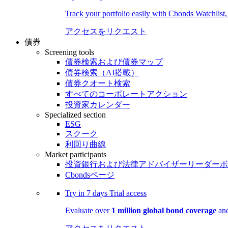
Track your portfolio easily with Cbonds Watchlist
アクセスをリクエスト
債券
Screening tools
債券検索および債券マップ
債券検索（AI搭載）
債券クオート検索
すべてのコーポレートアクション
投資家カレンダー
Specialized section
ESG
スクーク
利回り曲線
Market participants
投資銀行および法律アドバイザーリーダーボ
Cbondsページ
Try in
7 days
Trial access
Evaluate over
1 million global bond coverage
and