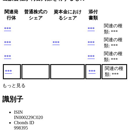
関連発
普通株式の
資本金におけ
添付
行体
シェア
るシェア
書類
関連の種
***
***
類: ***
関連の種
***
***
***
類: ***
関連の種
***
***
類: ***
関連の種
***
***
類: ***
もっと見る
識別子
ISIN
IN000229C020
Cbonds ID
998395