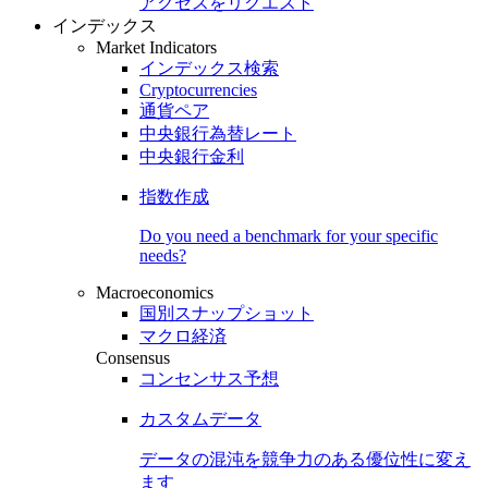
アクセスをリクエスト
インデックス
Market Indicators
インデックス検索
Cryptocurrencies
通貨ペア
中央銀行為替レート
中央銀行金利
指数作成
Do you need a benchmark for your specific
needs?
Macroeconomics
国別スナップショット
マクロ経済
Consensus
コンセンサス予想
カスタムデータ
データの混沌を競争力のある
優位性
に変え
ます