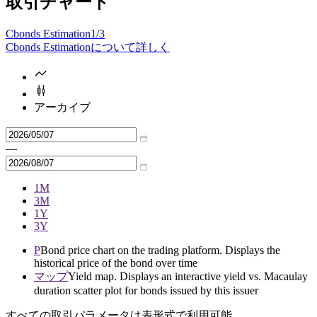
取引チャート
Cbonds Estimation
1/3
Cbonds Estimationについて詳しく
アーカイブ
—
1M
3M
1Y
3Y
P
Bond price chart on the trading platform. Displays the
historical price of the bond over time
マップ
Yield map. Displays an interactive yield vs. Macaulay
duration scatter plot for bonds issued by this issuer
すべての取引パラメータは表形式で利用可能