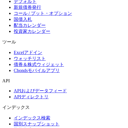
デフォルト
新規債券発行
コール / プット・オプション
国債入札
配当カレンダー
投資家カレンダー
ツール
Excelアドイン
ウォッチリスト
債券＆株式ウィジェット
Cbondsモバイルアプリ
API
APIおよびデータフィード
APIディレクトリ
インデックス
インデックス検索
国別スナップショット