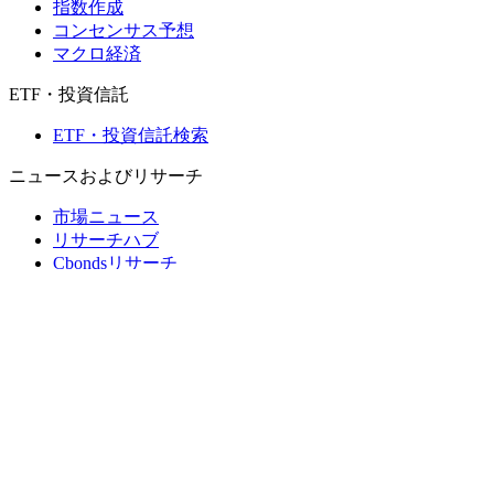
指数作成
コンセンサス予想
マクロ経済
ETF・投資信託
ETF・投資信託検索
ニュースおよびリサーチ
市場ニュース
リサーチハブ
Cbondsリサーチ
メディア向けCbonds
用語集
ヘルプ
会社概要
支払いの保証
CBONDS OLD
計算機