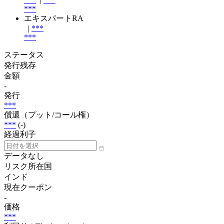
***
エキスパートRA
|
***
***
ステータス
発行残存
金額
-
発行
***
償還（プット/コール権）
***
(-)
経過利子
データなし
リスク所在国
インド
現在クーポン
-
価格
***