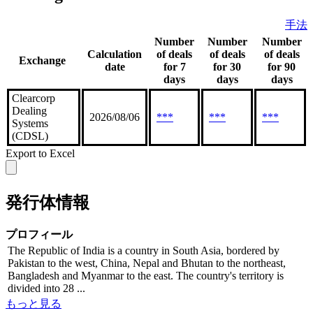
手法
Number
Number
Number
Calculation
of deals
of deals
of deals
Exchange
date
for 7
for 30
for 90
days
days
days
Clearcorp
Dealing
2026/08/06
***
***
***
Systems
(CDSL)
Export to Excel
発行体情報
プロフィール
The Republic of India is a country in South Asia, bordered by
Pakistan to the west, China, Nepal and Bhutan to the northeast,
Bangladesh and Myanmar to the east. The country's territory is
divided into 28 ...
もっと見る