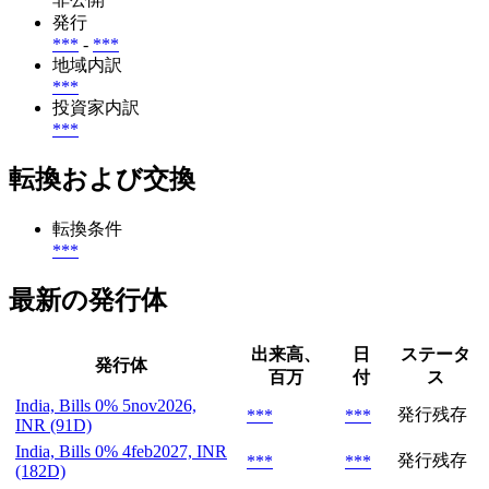
発行
***
-
***
地域内訳
***
投資家内訳
***
転換および交換
転換条件
***
最新の発行体
出来高、
日
ステータ
発行体
百万
付
ス
India, Bills 0% 5nov2026,
発行残存
***
***
INR (91D)
India, Bills 0% 4feb2027, INR
発行残存
***
***
(182D)