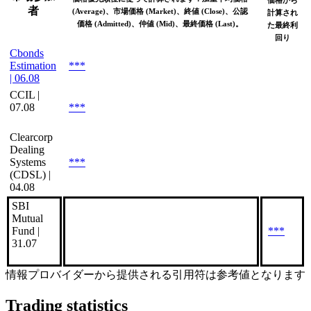
価格から
者
(Average)、市場価格 (Market)、終値 (Close)、公認
計算され
価格 (Admitted)、仲値 (Mid)、最終価格 (Last)。
た最終利
回り
Cbonds
Estimation
***
| 06.08
CCIL |
07.08
***
Clearcorp
Dealing
Systems
***
(CDSL) |
04.08
SBI
Mutual
Fund |
***
31.07
情報プロバイダーから提供される引用符は参考値となります
Trading statistics