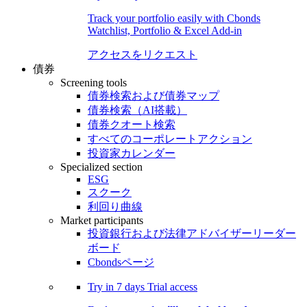
Track your portfolio easily with Cbonds
Watchlist, Portfolio & Excel Add-in
アクセスをリクエスト
債券
Screening tools
債券検索および債券マップ
債券検索（AI搭載）
債券クオート検索
すべてのコーポレートアクション
投資家カレンダー
Specialized section
ESG
スクーク
利回り曲線
Market participants
投資銀行および法律アドバイザーリーダー
ボード
Cbondsページ
Try in
7 days
Trial access