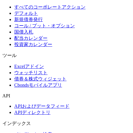
すべてのコーポレートアクション
デフォルト
新規債券発行
コール / プット・オプション
国債入札
配当カレンダー
投資家カレンダー
ツール
Excelアドイン
ウォッチリスト
債券＆株式ウィジェット
Cbondsモバイルアプリ
API
APIおよびデータフィード
APIディレクトリ
インデックス