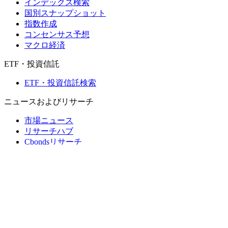
インデックス検索
国別スナップショット
指数作成
コンセンサス予想
マクロ経済
ETF・投資信託
ETF・投資信託検索
ニュースおよびリサーチ
市場ニュース
リサーチハブ
Cbondsリサーチ
メディア向けCbonds
用語集
ヘルプ
会社概要
支払いの保証