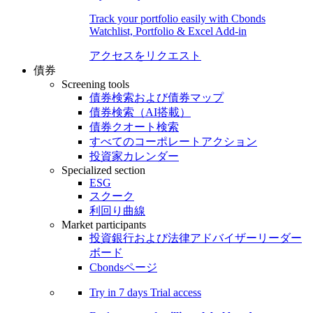
Track your portfolio easily with Cbonds
Watchlist, Portfolio & Excel Add-in
アクセスをリクエスト
債券
Screening tools
債券検索および債券マップ
債券検索（AI搭載）
債券クオート検索
すべてのコーポレートアクション
投資家カレンダー
Specialized section
ESG
スクーク
利回り曲線
Market participants
投資銀行および法律アドバイザーリーダー
ボード
Cbondsページ
Try in
7 days
Trial access