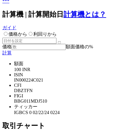
***
計算機 | 計算開始日
計算機とは？
ガイド
価格から
利回りから
価格
額面価格の%
計算
額面
100 INR
ISIN
IN000224C021
CFI
DBZTFN
FIGI
BBG011MDJ510
ティッカー
IGBCS 0 02/22/24 0224
取引チャート