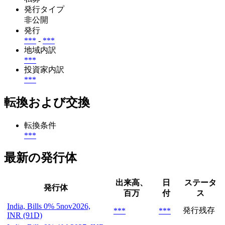
発行タイプ
非公開
発行
***
-
***
地域内訳
***
投資家内訳
***
転換および交換
転換条件
***
最新の発行体
出来高、
日
ステータ
発行体
百万
付
ス
India, Bills 0% 5nov2026,
発行残存
***
***
INR (91D)