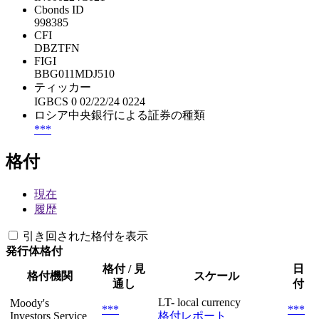
Cbonds ID
998385
CFI
DBZTFN
FIGI
BBG011MDJ510
ティッカー
IGBCS 0 02/22/24 0224
ロシア中央銀行による証券の種類
***
格付
現在
履歴
引き回された格付を表示
発行体格付
格付 / 見
日
格付機関
スケール
通し
付
LT- local currency
Moody's
***
***
Investors Service
格付レポート