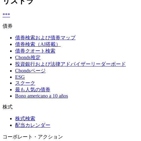
リストラ
***
債券
債券検索および債券マップ
債券検索（AI搭載）
債券クオート検索
Cbonds推定
投資銀行および法律アドバイザーリーダーボード
Cbondsページ
ESG
スクーク
最も人気の債券
Bono americano a 10 años
株式
株式検索
配当カレンダー
コーポレート・アクション