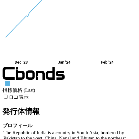
Dec '23
Jan '24
Feb '24
指標価格 (Last)
ロゴ表示
発行体情報
プロフィール
The Republic of India is a country in South Asia, bordered by
Pakistan to the west, China, Nepal and Bhutan to the northeast,