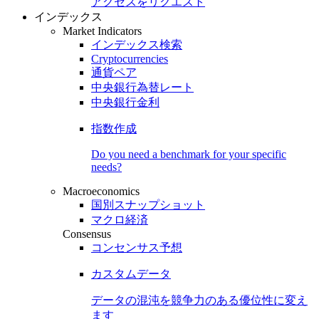
アクセスをリクエスト
インデックス
Market Indicators
インデックス検索
Cryptocurrencies
通貨ペア
中央銀行為替レート
中央銀行金利
指数作成
Do you need a benchmark for your specific
needs?
Macroeconomics
国別スナップショット
マクロ経済
Consensus
コンセンサス予想
カスタムデータ
データの混沌を競争力のある
優位性
に変え
ます