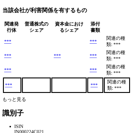
当該会社が利害関係を有するもの
関連発
普通株式の
資本金におけ
添付
行体
シェア
るシェア
書類
関連の種
***
***
類: ***
関連の種
***
***
***
類: ***
関連の種
***
***
類: ***
関連の種
***
***
類: ***
もっと見る
識別子
ISIN
IN000224C021