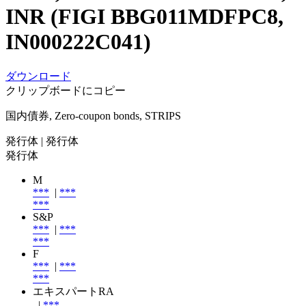
INR (FIGI BBG011MDFPC8,
IN000222C041)
ダウンロード
クリップボードにコピー
国内債券, Zero-coupon bonds, STRIPS
発行体
| 発行体
発行体
M
***
|
***
***
S&P
***
|
***
***
F
***
|
***
***
エキスパートRA
|
***