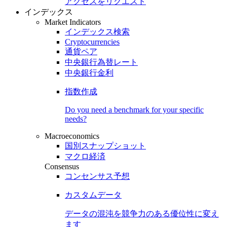
アクセスをリクエスト
インデックス
Market Indicators
インデックス検索
Cryptocurrencies
通貨ペア
中央銀行為替レート
中央銀行金利
指数作成
Do you need a benchmark for your specific
needs?
Macroeconomics
国別スナップショット
マクロ経済
Consensus
コンセンサス予想
カスタムデータ
データの混沌を競争力のある
優位性
に変え
ます