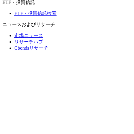
ETF・投資信託
ETF・投資信託検索
ニュースおよびリサーチ
市場ニュース
リサーチハブ
Cbondsリサーチ
メディア向けCbonds
用語集
ヘルプ
会社概要
支払いの保証
CBONDS OLD
計算機
債券クオート検索