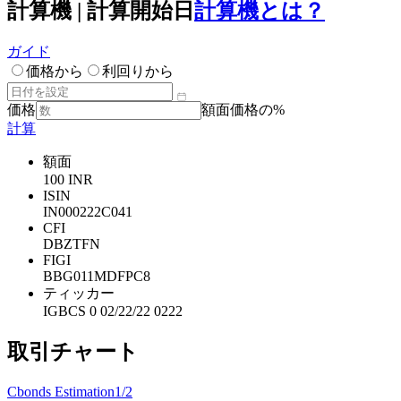
計算機 | 計算開始日
計算機とは？
ガイド
価格から
利回りから
価格
額面価格の%
計算
額面
100 INR
ISIN
IN000222C041
CFI
DBZTFN
FIGI
BBG011MDFPC8
ティッカー
IGBCS 0 02/22/22 0222
取引チャート
Cbonds Estimation
1/2