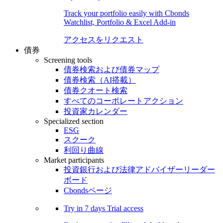
Track your portfolio easily with Cbonds
Watchlist, Portfolio & Excel Add-in
アクセスをリクエスト
債券
Screening tools
債券検索および債券マップ
債券検索（AI搭載）
債券クオート検索
すべてのコーポレートアクション
投資家カレンダー
Specialized section
ESG
スクーク
利回り曲線
Market participants
投資銀行および法律アドバイザーリーダー
ボード
Cbondsページ
Try in
7 days
Trial access