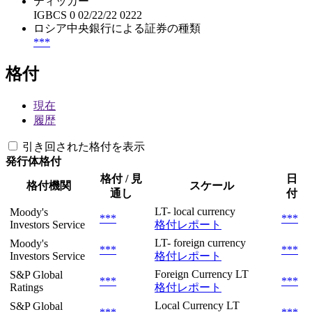
ティッカー
IGBCS 0 02/22/22 0222
ロシア中央銀行による証券の種類
***
格付
現在
履歴
引き回された格付を表示
発行体格付
格付 / 見
日
格付機関
スケール
通し
付
LT- local currency
Moody's
***
***
Investors Service
格付レポート
LT- foreign currency
Moody's
***
***
Investors Service
格付レポート
Foreign Currency LT
S&P Global
***
***
Ratings
格付レポート
Local Currency LT
S&P Global