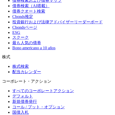
債券検索および債券マップ
債券検索（AI搭載）
債券クオート検索
Cbonds推定
投資銀行および法律アドバイザーリーダーボード
Cbondsページ
ESG
スクーク
最も人気の債券
Bono americano a 10 años
株式
株式検索
配当カレンダー
コーポレート・アクション
すべてのコーポレートアクション
デフォルト
新規債券発行
コール / プット・オプション
国債入札