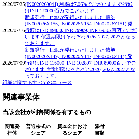
2026/07/25
(IN0020260041) 利率は7.06%でございます 発行額
はINR 170000百万でございます
新規発行：Indiaが発行いたしました 債券
(IN002026X156, IN002026Y154, IN002026Z151) 発
2026/07/16
行額はINR 89830, INR 79909, INR 69362百万でござ
います 償還期限はそれぞれ2026, 2027, 2027となっ
ております。
新規発行：Indiaが発行いたしました 債券
(IN002026X149, IN002026Y147, IN002026Z144) 発
2026/07/09
行額はINR 116000, INR 102897, INR 89000百万でご
ざいます 償還期限はそれぞれ2026, 2027, 2027とな
っております。
組織に関するすべてのニュース
関連事業体
当該会社が利害関係を有するもの
関連発
普通株式の
資本金におけ
添付
行体
シェア
るシェア
書類