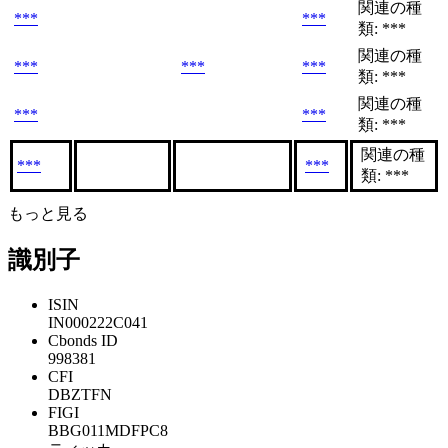
関連の種
***
***
類: ***
関連の種
***
***
***
類: ***
関連の種
***
***
類: ***
関連の種
***
***
類: ***
もっと見る
識別子
ISIN
IN000222C041
Cbonds ID
998381
CFI
DBZTFN
FIGI
BBG011MDFPC8