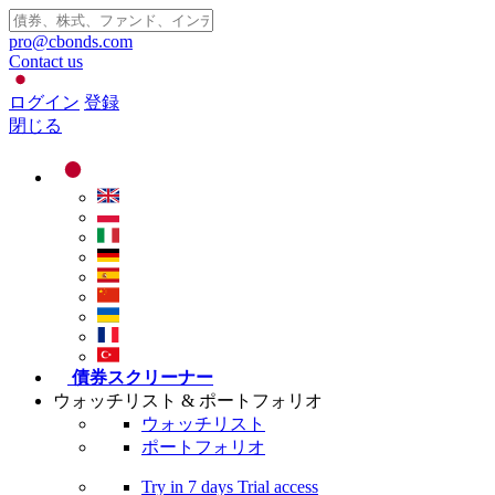
pro@cbonds.com
Contact us
ログイン
登録
閉じる
債券スクリーナー
ウォッチリスト & ポートフォリオ
ウォッチリスト
ポートフォリオ
Try in
7 days
Trial access